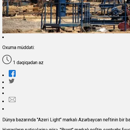
Oxuma müddəti:
1 dəqiqədən az
Dünya bazarında "Azeri Light" markalı Azərbaycan neftinin bir ba
Hərracların nəticələrinə görə, "Brent" markalı neftin sentyabr fyu