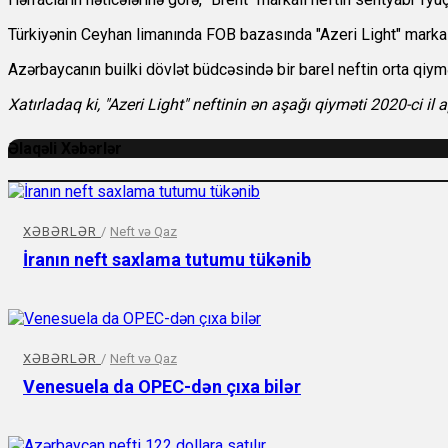
Türkiyənin Ceyhan limanında FOB bazasında "Azeri Light" markalı 
Azərbaycanın builki dövlət büdcəsində bir barel neftin orta qiy
Xatırladaq ki, "Azeri Light" neftinin ən aşağı qiyməti 2020-ci il
Əlaqəli Xəbərlər
XƏBƏRLƏR
/
Neft və Qaz
İranın neft saxlama tutumu tükənib
XƏBƏRLƏR
/
Neft və Qaz
Venesuela da OPEC-dən çıxa bilər