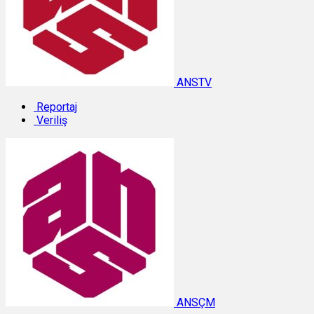
ANSTV
Reportaj
Veriliş
ANSÇM