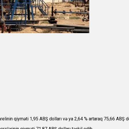
relinin qiyməti
1,95 ABŞ dolları və ya 2,64 % artaraq 75,66 ABŞ dol
çerslərinin qiyməti 71,87 ABŞ dolları təşkil edib.