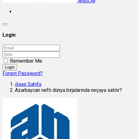
ANSÇM
Login
Remember Me
Login
Forgot Password?
Əsas Səhifə
Azərbaycan nefti dünya birjalarında neçəyə satılır?