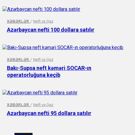
XƏBƏRLƏR
/
Neft və Qaz
Azərbaycan nefti 100 dollara satılır
XƏBƏRLƏR
/
Neft və Qaz
Bakı-Supsa neft kəməri SOCAR-ın
operatorluğuna keçib
XƏBƏRLƏR
/
Neft və Qaz
Azərbaycan nefti 95 dollara satılır