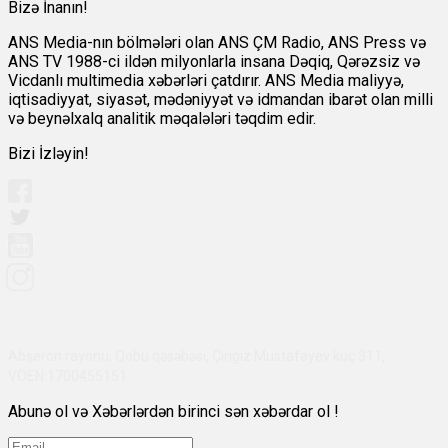
Bizə İnanın!
ANS Media-nın bölmələri olan ANS ÇM Radio, ANS Press və
ANS TV 1988-ci ildən milyonlarla insana Dəqiq, Qərəzsiz və
Vicdanlı multimedia xəbərləri çatdırır. ANS Media maliyyə,
iqtisadiyyat, siyasət, mədəniyyət və idmandan ibarət olan milli
və beynəlxalq analitik məqalələri təqdim edir.
Bizi İzləyin!
Abşeron rayonu, Qobu qəsəbəsi, Çingiz Mustafayev küç 311,
VÖEN:1700455151
Abunə ol və Xəbərlərdən birinci sən xəbərdar ol !