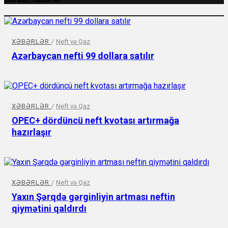
XƏBƏRLƏR
/
Neft və Qaz
Azərbaycan nefti 99 dollara satılır
XƏBƏRLƏR
/
Neft və Qaz
OPEC+ dördüncü neft kvotası artırmağa
hazırlaşır
XƏBƏRLƏR
/
Neft və Qaz
Yaxın Şərqdə gərginliyin artması neftin
qiymətini qaldırdı