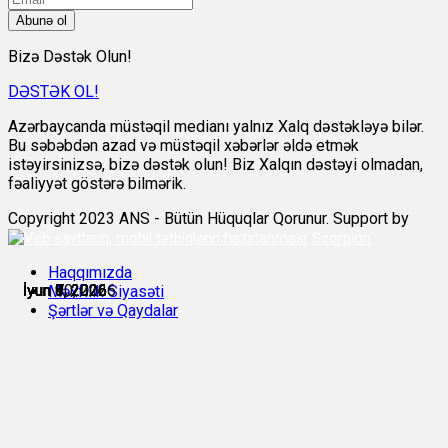
Abunə ol
Bizə Dəstək Olun!
DƏSTƏK OL!
Azərbaycanda müstəqil medianı yalnız Xalq dəstəkləyə bilər.
Bu səbəbdən azad və müstəqil xəbərlər əldə etmək
istəyirsinizsə, bizə dəstək olun! Biz Xalqın dəstəyi olmadan,
fəaliyyət göstərə bilmərik.
Copyright 2023 ANS - Bütün Hüquqlar Qorunur. Support by
Scorpion
Haqqımızda
İyun 6, 2026
İyun 7, 2026
İyun 8, 2026
İyun 9, 2026
İyun 9, 2026
İyun 10, 2026
Məxfilik Siyasəti
Şərtlər və Qaydalar