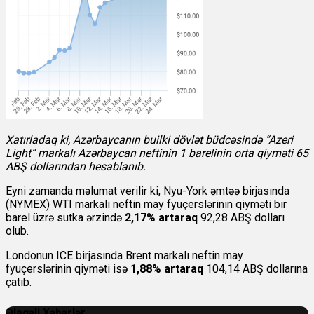
Xatırladaq ki, Azərbaycanın builki dövlət büdcəsində “Azeri
Light” markalı Azərbaycan neftinin 1 barelinin orta qiyməti 65
ABŞ dollarından hesablanıb.
Eyni zamanda məlumat verilir ki,
Nyu-York əmtəə birjasında
(NYMEX) WTI markalı neftin may fyuçerslərinin qiyməti bir
barel üzrə sutka ərzində
2,17% artaraq
92,28 ABŞ dolları
olub.
Londonun ICE birjasında Brent markalı neftin may
fyuçerslərinin qiyməti isə
1,88% artaraq
104,14 ABŞ dollarına
çatıb.
Əlaqəli Xəbərlər