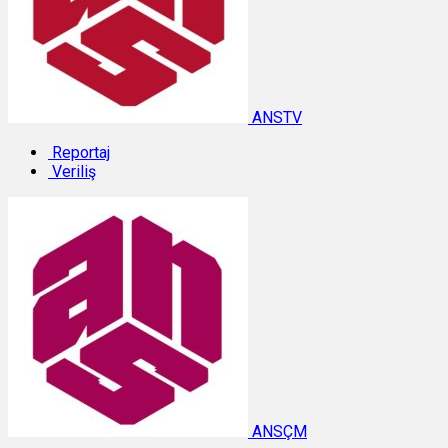
ANSTV
Reportaj
Veriliş
ANSÇM