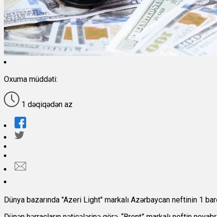
Oxuma müddəti:
1 dəqiqədən az
Dünya bazarında "Azeri Light" markalı Azərbaycan neftinin 1 bare
Dünən hərracların nəticələrinə görə, “Brent” markalı neftin noyabr