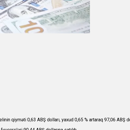
linin qiyməti 0,63 ABŞ dolları, yaxud 0,65 % artaraq 97,06 ABŞ dol
 fyuçersləri 90,44 ABŞ dollarına satılıb.