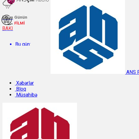
Hava
Günün
FİLMİ
BAKI
Bu gün:
Temperatur: 27.1°C. Rütubət: 58%.
ANS 
Sabah:
Xəbərlər
Bloq
Müsahibə
Temperatur: 31.3°C. Rütubət: 40%.