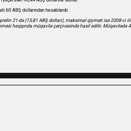
məti 60 ABŞ dollarından hesablanıb.
l aprelin 21-də (15,81 ABŞ dolları), maksimal qiyməti isə 2008-ci 
nməsi haqqında müqavilə çərçivəsində hasil edilir. Müqavilədə A