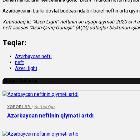
Azərbaycanın builki dövlət büdcəsində bir barel neftin orta qiy
Xatırladaq ki, "Azeri Light" neftinin ən aşağı qiyməti 2020-ci i
neft əsasən "Azəri-Çıraq-Günəşli” (AÇG) yataqlar blokunun işlə
Teqlər:
Azərbaycan nefti
neft
Azeri light
Əlaqəli Xəbərlər
XƏBƏRLƏR
/
Neft və Qaz
Azərbaycan neftinin qiyməti artdı