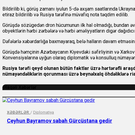
Bildirilib ki, görüş zamanı iyulun 5-də axşam saatlarında Ukr
etiraz bildirilib və Rusiya tərəfinə müvafiq nota təqdim edilib.
Görüşdə sözügedən dron hücumunun ilk hal olmadığı, bundan ə
obyektlərin hərbi zərbələrə və hərbi əməliyyatların digər dağıdıcı
Dəfələrlə xəbərdarlığa baxmayaraq, belə halların davam etməsini
Görüşdə həmçinin Azərbaycanın Kiyevdəki səfirliyinin və Xarkov 
Konvensiyalarına uyğun olaraq diplomatik və konsulluq nümayəndəl
Rusiya tərəfi qeyd olunan bütün faktlar üzrə hərtərəfli ara
nümayəndəliklərin qorunması üzrə beynəlxalq öhdəliklərə ria
Əlaqəli Xəbərlər
XƏBƏRLƏR
/
Diplomatiya
Ceyhun Bayramov sabah Gürcüstana gedir