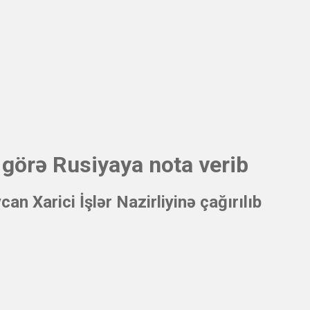
örə Rusiyaya nota verib
n Xarici İşlər Nazirliyinə çağırılıb