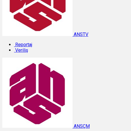
ANSTV
Reportaj
Veriliş
ANSÇM