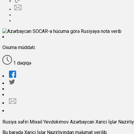
Oxuma müddəti:
1 dəqiqə
Rusiya səfiri Mixail Yevdokimov Azərbaycan Xarici İşlər Nazirliyi
Bu barədə Xarici İşlər Nazirliyindən məlumat verilib.