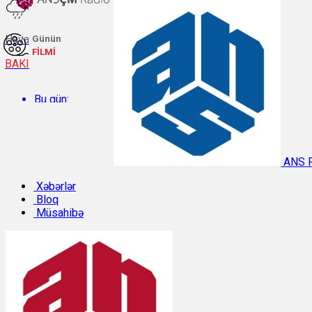
Hava
Günün
FİLMİ
BAKI
Bu gün:
Temperatur: 27.1°C. Rütubət: 58%.
ANS 
Sabah:
Xəbərlər
Bloq
Müsahibə
Temperatur: 28.4°C. Rütubət: 57%.