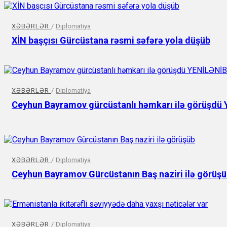
XƏBƏRLƏR
/
Diplomatiya
XİN başçısı Gürcüstana rəsmi səfərə yola düşüb
XƏBƏRLƏR
/
Diplomatiya
Ceyhun Bayramov gürcüstanlı həmkarı ilə görüşdü
XƏBƏRLƏR
/
Diplomatiya
Ceyhun Bayramov Gürcüstanın Baş naziri ilə görüş
XƏBƏRLƏR
/
Diplomatiya