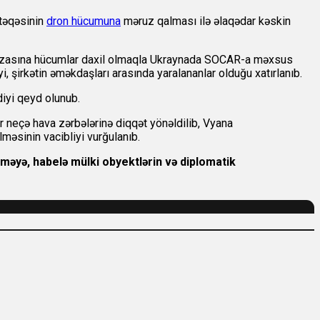
ntəqəsinin
dron hücumuna
məruz qalması ilə əlaqədar kəskin
bazasına hücumlar daxil olmaqla Ukraynada SOCAR-a məxsus
i, şirkətin əməkdaşları arasında yaralananlar olduğu xatırlanıb.
diyi qeyd olunub.
r neçə hava zərbələrinə diqqət yönəldilib, Vyana
məsinin vacibliyi vurğulanıb.
rməyə, habelə mülki obyektlərin və diplomatik