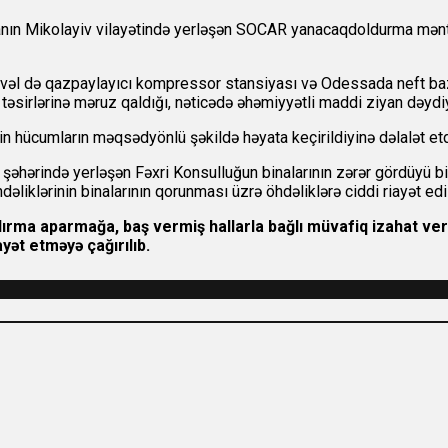
aynanın Mikolayiv vilayətində yerləşən SOCAR yanacaqdoldurma mə
vvəl də qazpaylayıcı kompressor stansiyası və Odessada neft 
 təsirlərinə məruz qaldığı, nəticədə əhəmiyyətli maddi ziyan dəydiy
n hücumların məqsədyönlü şəkildə həyata keçirildiyinə dəlalət et
şəhərində yerləşən Fəxri Konsulluğun binalarının zərər gördüyü bi
iklərinin binalarının qorunması üzrə öhdəliklərə ciddi riayət edil
şdırma aparmağa, baş vermiş hallarla bağlı müvafiq izahat ve
yət etməyə çağırılıb.