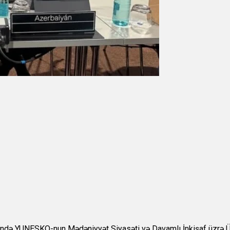
rində YUNESKO-nun Mədəniyyət Siyasəti və Davamlı İnkişaf üzrə