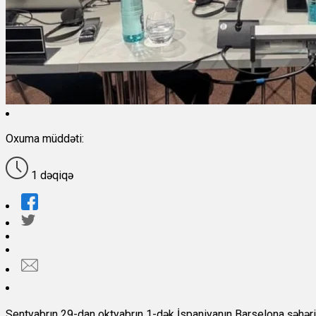
Oxuma müddəti:
1 dəqiqə
Sentyabrın 29-dan oktyabrın 1-dək İspaniyanın Barselona şəhə