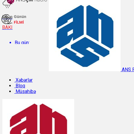
Hava
Günün
FİLMİ
BAKI
Bu gün:
Temperatur: 29.3°C. Rütubət: 48%.
ANS 
Sabah:
Xəbərlər
Bloq
Müsahibə
Temperatur: 28.8°C. Rütubət: 55%.