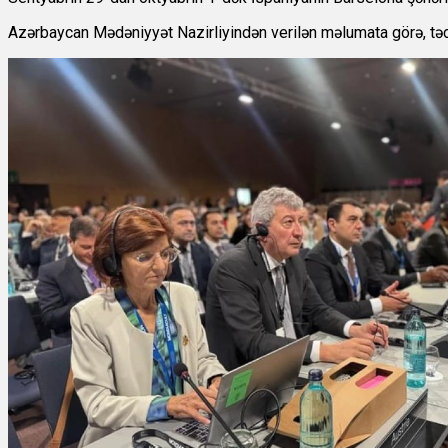
Azərbaycan Mədəniyyət Nazirliyindən verilən məlumata görə, tədbi