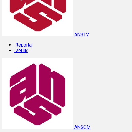
ANSTV
Reportaj
Veriliş
ANSÇM