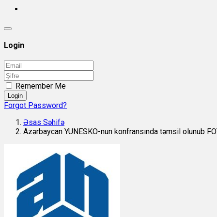
Login
Remember Me
Login
Forgot Password?
Əsas Səhifə
Azərbaycan YUNESKO-nun konfransında təmsil olunub F