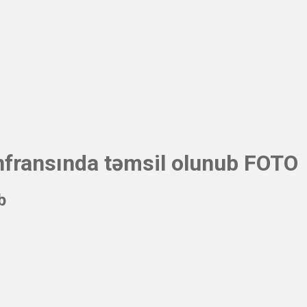
ransında təmsil olunub FOTO
b