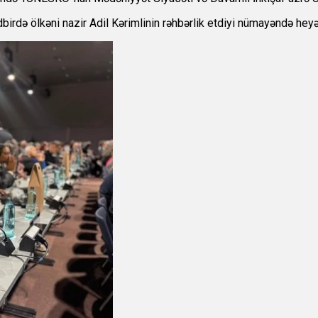
rdə ölkəni nazir Adil Kərimlinin rəhbərlik etdiyi nümayəndə heyət