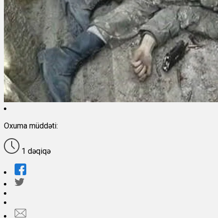
Oxuma müddəti:
1 dəqiqə