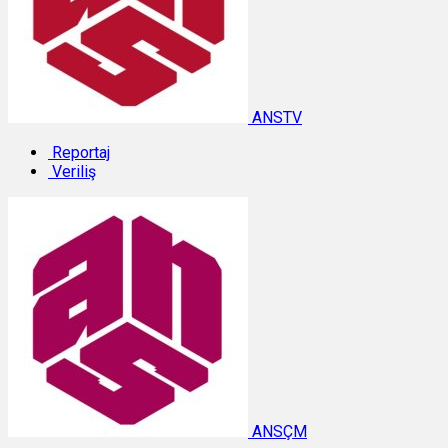
ANSTV
Reportaj
Veriliş
ANSÇM