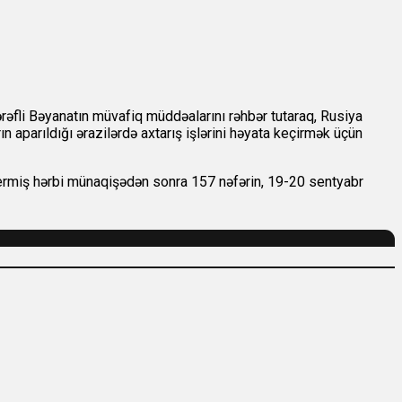
rəfli Bəyanatın müvafiq müddəalarını rəhbər tutaraq, Rusiya
n aparıldığı ərazilərdə axtarış işlərini həyata keçirmək üçün
ermiş hərbi münaqişədən sonra 157 nəfərin, 19-20 sentyabr