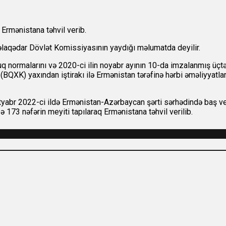
Ermənistana təhvil verib.
əlaqədar Dövlət Komissiyasının yaydığı məlumatda deyilir.
q normalarını və 2020-ci ilin noyabr ayının 10-da imzalanmış üçtə
QXK) yaxından iştirakı ilə Ermənistan tərəfinə hərbi əməliyyatları
yabr 2022-ci ildə Ermənistan-Azərbaycan şərti sərhədində baş v
ə 173 nəfərin meyiti tapılaraq Ermənistana təhvil verilib.