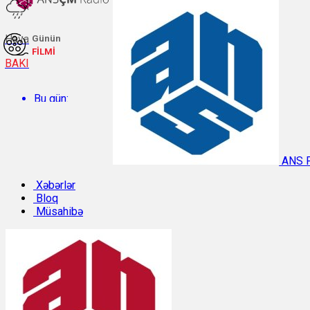
Hava
Günün
FİLMİ
BAKI
Bu gün:
Temperatur: 27.6°C. Rütubət: 60%.
ANS 
Sabah:
Xəbərlər
Bloq
Müsahibə
Temperatur: 29.8°C. Rütubət: 48%.