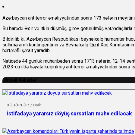
Azərbaycan antiterror əməliyyatından sonra 173 nəfərin meyitini 
Bu barədə Əsir və itkin düşmüş, girov götürülmüş vətəndaşlarla 
Bildirilib ki, Azərbaycan Respublikası beynəlxalq humanitar hüqu
sülhməramlı kontingentinin və Beynəlxalq Qızıl Xaç Komitəsinin (B
hərtərəfli şərait yaradıb.
Nəticədə 44 günlük müharibədən sonra 1713 nəfərin, 12-14 sent
2023-cü ildə həyata keçirilmiş antiterror əməliyyatından sonra is
Əlaqəli Xəbərlər
XƏBƏRLƏR
/
Hərbi
İstifadəyə yararsız döyüş sursatları məhv ediləcək