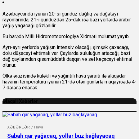
Azərbaycanda iyunun 20-si gündüz dağlıq və dağətəyi
rayonlarında, 21-i gündüzdən 25-dək isə bəzi yerlərdə arabir
yağış yağacağı gözlənilir.
Bu barədə Milli Hidrometeorologiya Xidməti məlumat yayıb.
Ayrı-ayrı yerlərdə yağışın intensiv olacağı, şimşək çaxacağı,
dolu düşəcəyi ehtimalı var. Çaylarda sululuğun artacağı, bəzi
dağ çaylarından qısamüddətli daşqın və sel keçəcəyi ehtimal
olunur.
Ölkə ərazisində küləkli və yağıntılı hava şəraiti ilə əlaqədar
havanın temperaturu iyunun 21-də ötən günlərlə müqayisədə 4-
7 dərəcə enəcək.
Əlaqəli Xəbərlər
XƏBƏRLƏR
/
Hava
Sabah qar yağacaq, yollar buz bağlayacaq