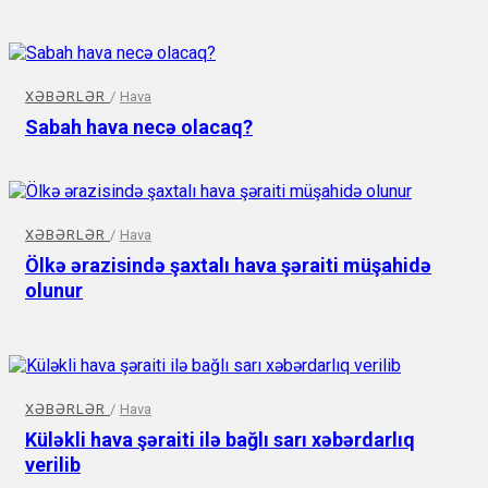
XƏBƏRLƏR
/
Hava
Sabah hava necə olacaq?
XƏBƏRLƏR
/
Hava
Ölkə ərazisində şaxtalı hava şəraiti müşahidə
olunur
XƏBƏRLƏR
/
Hava
Küləkli hava şəraiti ilə bağlı sarı xəbərdarlıq
verilib