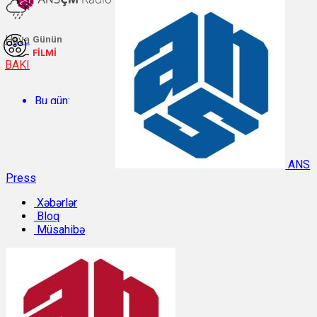
Hava
Günün
FİLMİ
BAKI
Bu gün:
Temperatur: 29.9°C. Rütubət: 45%.
ANS
Press
Sabah:
Xəbərlər
Bloq
Temperatur: 28.6°C. Rütubət: 54%.
Müsahibə