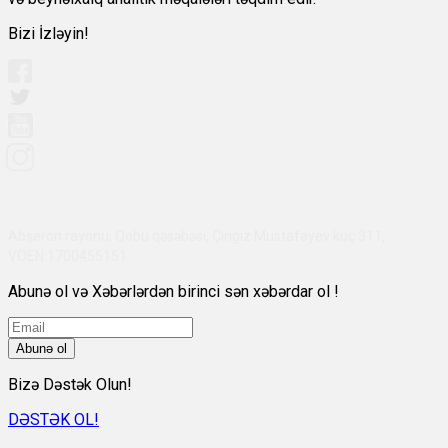
Bizi İzləyin!
Abşeron rayonu, Qobu qəsəbəsi, Çingiz Mustafayev küç 311,
VÖEN:1700455151
Abunə ol və Xəbərlərdən birinci sən xəbərdar ol !
Abunə ol
Bizə Dəstək Olun!
DƏSTƏK OL!