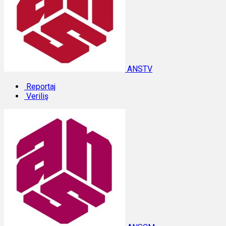
ANSTV
Reportaj
Veriliş