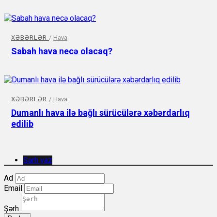
XƏBƏRLƏR
/
Hava
Sabah hava necə olacaq?
XƏBƏRLƏR
/
Hava
Dumanlı hava ilə bağlı sürücülərə xəbərdarlıq
edilib
Şərh yaz
Ad
Email
Şərh