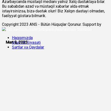
Azərbaycanda müstəqil medianı yalnız Xalq dəstəkləyə bilər.
Bu səbəbdən azad və müstəqil xəbərlər əldə etmək
istəyirsinizsə, bizə dəstək olun! Biz Xalqın dəstəyi olmadan,
fəaliyyət göstərə bilmərik.
Copyright 2023 ANS - Bütün Hüquqlar Qorunur. Support by
Scorpion
Haqqımızda
Mart 1, 2025
Mart 2, 2025
Mart 2, 2025
Mart 2, 2025
Mart 3, 2025
Mart 3, 2025
Məxfilik Siyasəti
Şərtlər və Qaydalar