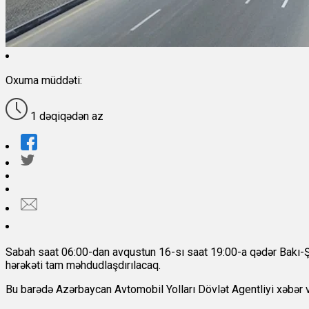
Oxuma müddəti:
1 dəqiqədən az
Sabah saat 06:00-dan avqustun 16-sı saat 19:00-a qədər Bakı-Şam
hərəkəti tam məhdudlaşdırılacaq.
Bu barədə Azərbaycan Avtomobil Yolları Dövlət Agentliyi xəbər v