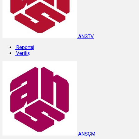
ANSTV
Reportaj
Veriliş
ANSÇM