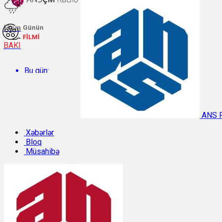
Hava
Günün
FİLMİ
BAKI
Bu gün:
Temperatur: 29.2°C. Rütubət: 48%.
ANS 
Sabah:
Xəbərlər
Bloq
Müsahibə
Temperatur: 31.1°C. Rütubət: 40%.