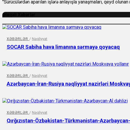
"Sürücülərdən aparılan işlərə anlayışla yanaşmaları, qeyd olunan 
Əlaqəli Xəbərlər
XƏBƏRLƏR
/
Nəqliyyat
SOCAR Sabiha hava limanına sərmayə qoyacaq
XƏBƏRLƏR
/
Nəqliyyat
Azərbaycan-İran-Rusiya nəqliyyat nazirləri Moskvay
XƏBƏRLƏR
/
Nəqliyyat
Qırğızıstan-Özbəkistan-Türkmənistan-Azərbaycan-A