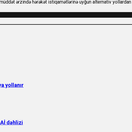
müddət ərzində hərəkət istiqamətlərinə uyğun alternativ yollardan 
a yollanır
İ dəhlizi