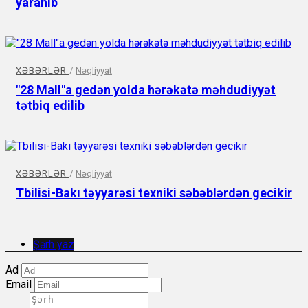
yaranıb
XƏBƏRLƏR
/
Nəqliyyat
"28 Mall"a gedən yolda hərəkətə məhdudiyyət
tətbiq edilib
XƏBƏRLƏR
/
Nəqliyyat
Tbilisi-Bakı təyyarəsi texniki səbəblərdən gecikir
Şərh yaz
Ad
Email