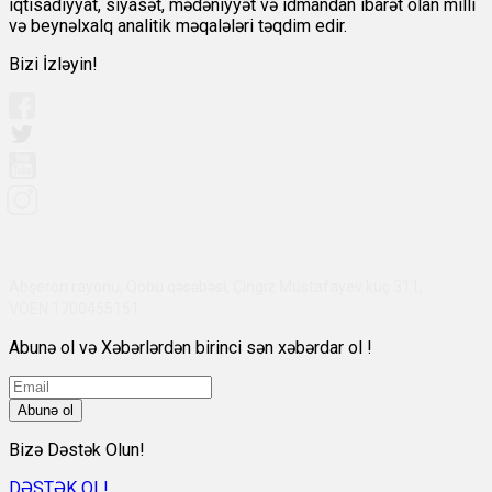
iqtisadiyyat, siyasət, mədəniyyət və idmandan ibarət olan milli
və beynəlxalq analitik məqalələri təqdim edir.
Bizi İzləyin!
Abşeron rayonu, Qobu qəsəbəsi, Çingiz Mustafayev küç 311,
VÖEN:1700455151
Abunə ol və Xəbərlərdən birinci sən xəbərdar ol !
Abunə ol
Bizə Dəstək Olun!
DƏSTƏK OL!