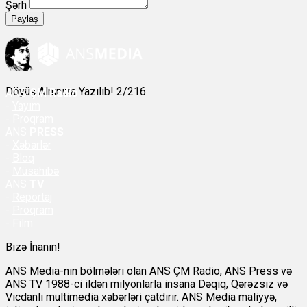
Şərh
Paylaş
Döyüş Alnınıza Yazılıb! 2/216
ANS
ÇM Radio
-
Yayım
- Proqram
ANS
PRESS
-
Xəbərlər
-
Bloq
-
Müsahibə
ANS
TV
-
Reportaj
-
Proqram
-
Film
Bizə İnanın!
ANS Media-nın bölmələri olan ANS ÇM Radio, ANS Press və
ANS TV 1988-ci ildən milyonlarla insana Dəqiq, Qərəzsiz və
Vicdanlı multimedia xəbərləri çatdırır. ANS Media maliyyə,