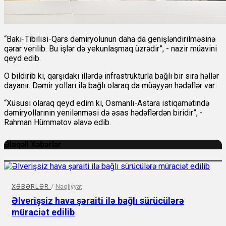
“Bakı-Tibilisi-Qars dəmiryolunun daha da genişləndirilməsinə
qərar verilib. Bu işlər də yekunlaşmaq üzrədir”, - nazir müavini
qeyd edib.
O bildirib ki, qarşıdakı illərdə infrastrukturla bağlı bir sıra həllər
dayanır. Dəmir yolları ilə bağlı olaraq da müəyyən hədəflər var.
“Xüsusi olaraq qeyd edim ki, Osmanlı-Astara istiqamətində
dəmiryollarının yenilənməsi də əsas hədəflərdən biridir”, -
Rəhman Hümmətov əlavə edib.
Əlaqəli Xəbərlər
XƏBƏRLƏR
/
Nəqliyyat
Əlverişsiz hava şəraiti ilə bağlı sürücülərə
müraciət edilib