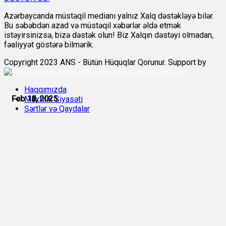
Azərbaycanda müstəqil medianı yalnız Xalq dəstəkləyə bilər.
Bu səbəbdən azad və müstəqil xəbərlər əldə etmək
istəyirsinizsə, bizə dəstək olun! Biz Xalqın dəstəyi olmadan,
fəaliyyət göstərə bilmərik.
Copyright 2023 ANS - Bütün Hüquqlar Qorunur. Support by
Scorpion
Haqqımızda
Feb 13, 2025
Feb 14, 2025
Feb 15, 2025
Feb 15, 2025
Feb 16, 2025
Feb 18, 2025
Məxfilik Siyasəti
Şərtlər və Qaydalar