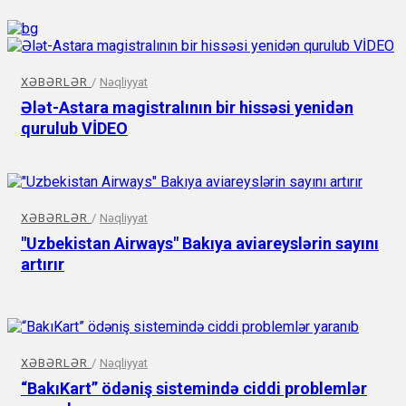
XƏBƏRLƏR
/
Nəqliyyat
Ələt-Astara magistralının bir hissəsi yenidən
qurulub VİDEO
XƏBƏRLƏR
/
Nəqliyyat
"Uzbekistan Airways" Bakıya aviareyslərin sayını
artırır
XƏBƏRLƏR
/
Nəqliyyat
“BakıKart” ödəniş sistemində ciddi problemlər