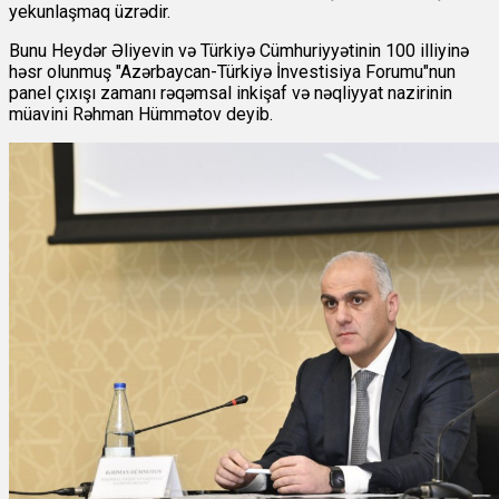
yekunlaşmaq üzrədir.
Bunu Heydər Əliyevin və Türkiyə Cümhuriyyətinin 100 illiyinə
həsr olunmuş "Azərbaycan-Türkiyə İnvestisiya Forumu"nun
panel çıxışı zamanı rəqəmsal inkişaf və nəqliyyat nazirinin
müavini Rəhman Hümmətov deyib.