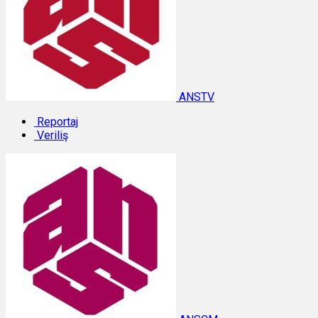
ANSTV
Reportaj
Veriliş