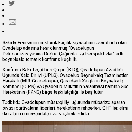
Bakıda Fransanın müstəmləkəçilik siyasətinin əsarətində olan
Qvadelup adasına həsr olunmuş “Qvadelupun
Dekolonizasiyasına Doğru! Çağırışlar və Perspektivlər” adlı
beynəlxalq tematik konfrans keçirilir.
Konfrans Bakı Təşəbbüs Qrupu (BTQ), Qvadelupun Azadlığı
Uğrunda Xalq Birliyi (UPLG), Qvadelup Beynəlxalq Təzminatlar
Hərəkatı (MIR-Guadeloupe), Qara dərili Xalqların Beynəlxalq
Komitəsi (CIPN) və Qvadelup Millətinin Yaranması naminə Güc
Hərəkatının (FKNG) birgə təşkilatçılığı ilə baş tutur.
Tədbirdə Qvadelupun müstəqilliyi uğurunda mübarizə aparan
siyasi partiyaların liderləri, hərəkatların rəhbərləri, QHT-lər, elmi
dairələrin nümayəndələri və s. iştirak edirlər.