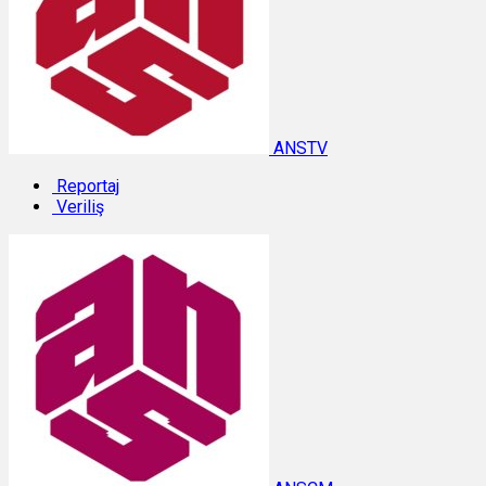
ANSTV
Reportaj
Veriliş