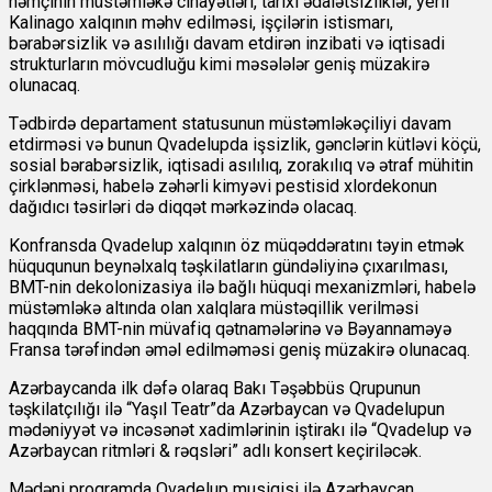
həmçinin müstəmləkə cinayətləri, tarixi ədalətsizliklər, yerli
Kalinago xalqının məhv edilməsi, işçilərin istismarı,
bərabərsizlik və asılılığı davam etdirən inzibati və iqtisadi
strukturların mövcudluğu kimi məsələlər geniş müzakirə
olunacaq.
Tədbirdə departament statusunun müstəmləkəçiliyi davam
etdirməsi və bunun Qvadelupda işsizlik, gənclərin kütləvi köçü,
sosial bərabərsizlik, iqtisadi asılılıq, zorakılıq və ətraf mühitin
çirklənməsi, habelə zəhərli kimyəvi pestisid xlordekonun
dağıdıcı təsirləri də diqqət mərkəzində olacaq.
Konfransda Qvadelup xalqının öz müqəddəratını təyin etmək
hüququnun beynəlxalq təşkilatların gündəliyinə çıxarılması,
BMT-nin dekolonizasiya ilə bağlı hüquqi mexanizmləri, habelə
müstəmləkə altında olan xalqlara müstəqillik verilməsi
haqqında BMT-nin müvafiq qətnamələrinə və Bəyannaməyə
Fransa tərəfindən əməl edilməməsi geniş müzakirə olunacaq.
Azərbaycanda ilk dəfə olaraq Bakı Təşəbbüs Qrupunun
təşkilatçılığı ilə “Yaşıl Teatr”da Azərbaycan və Qvadelupun
mədəniyyət və incəsənət xadimlərinin iştirakı ilə “Qvadelup və
Azərbaycan ritmləri & rəqsləri” adlı konsert keçiriləcək.
Mədəni proqramda Qvadelup musiqisi ilə Azərbaycan