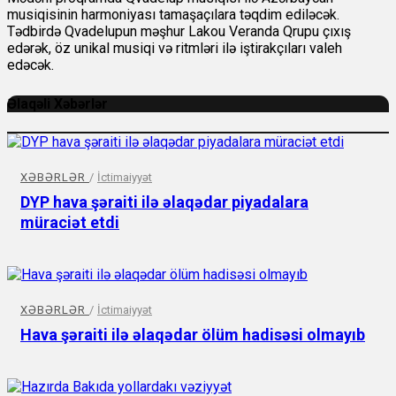
musiqisinin harmoniyası tamaşaçılara təqdim ediləcək.
Tədbirdə Qvadelupun məşhur Lakou Veranda Qrupu çıxış
edərək, öz unikal musiqi və ritmləri ilə iştirakçıları valeh
edəcək.
Əlaqəli Xəbərlər
XƏBƏRLƏR
/
İctimaiyyət
DYP hava şəraiti ilə əlaqədar piyadalara
müraciət etdi
XƏBƏRLƏR
/
İctimaiyyət
Hava şəraiti ilə əlaqədar ölüm hadisəsi olmayıb