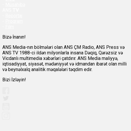
-
Müsahibə
ANS
TV
-
Reportaj
-
Proqram
-
Film
Bizə İnanın!
ANS Media-nın bölmələri olan ANS ÇM Radio, ANS Press və
ANS TV 1988-ci ildən milyonlarla insana Dəqiq, Qərəzsiz və
Vicdanlı multimedia xəbərləri çatdırır. ANS Media maliyyə,
iqtisadiyyat, siyasət, mədəniyyət və idmandan ibarət olan milli
və beynəlxalq analitik məqalələri təqdim edir.
Bizi İzləyin!