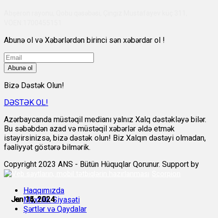
Abşeron rayonu, Qobu qəsəbəsi, Çingiz Mustafayev küç 311,
VÖEN:1700455151
Abunə ol və Xəbərlərdən birinci sən xəbərdar ol !
Abunə ol
Bizə Dəstək Olun!
DƏSTƏK OL!
Azərbaycanda müstəqil medianı yalnız Xalq dəstəkləyə bilər.
Bu səbəbdən azad və müstəqil xəbərlər əldə etmək
istəyirsinizsə, bizə dəstək olun! Biz Xalqın dəstəyi olmadan,
fəaliyyət göstərə bilmərik.
Copyright 2023 ANS - Bütün Hüquqlar Qorunur. Support by
Scorpion
Haqqımızda
Jan 14, 2024
Jan 14, 2024
Jan 14, 2024
Jan 15, 2024
Jan 15, 2024
Jan 15, 2024
Məxfilik Siyasəti
Şərtlər və Qaydalar