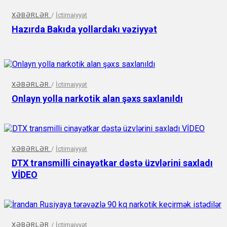
XƏBƏRLƏR
/
İctimaiyyət
Hazırda Bakıda yollardakı vəziyyət
XƏBƏRLƏR
/
İctimaiyyət
Onlayn yolla narkotik alan şəxs saxlanıldı
XƏBƏRLƏR
/
İctimaiyyət
DTX transmilli cinayətkar dəstə üzvlərini saxladı
VİDEO
XƏBƏRLƏR
/
İctimaiyyət