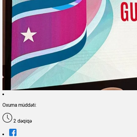
Oxuma müddəti:
2 dəqiqə