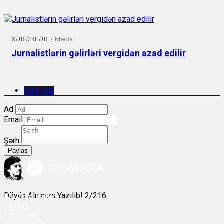
XƏBƏRLƏR
/
Media
Jurnalistlərin gəlirləri vergidən azad edilir
Şərh yaz
Ad
Email
Şərh
Paylaş
Döyüş Alnınıza Yazılıb! 2/216
ANS
ÇM Radio
-
Yayım
- Proqram