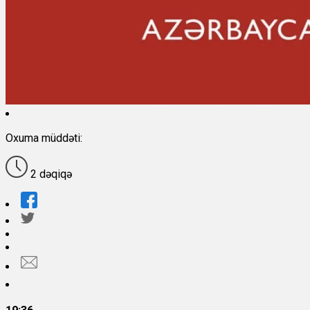
Oxuma müddəti:
2 dəqiqə