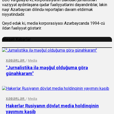
vəziyyət aydınlaşana qədər fəaliyyətlərini dayandırıblar, lakin
nəşr Azərbaycan dilində reportajları davam etdirmək
niyyətindədir.
Qeyd edək ki, media korporasiyası Azərbaycanda 1994-cü
ildən fəaliyyət göstərir.
Əlaqəli Xəbərlər
XƏBƏRLƏR
/
Media
"Jurnalistika ilə məşğul olduğuma görə
günahkaram"
XƏBƏRLƏR
/
Media
Hakerlər Rusiyanın dövlət media holdinqinin
yayımını kəsib