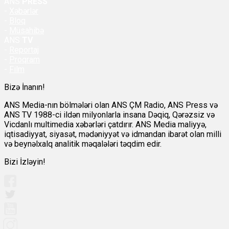
ANS
PRESS
-
Xəbərlər
-
Bloq
-
Müsahibə
ANS
TV
-
Reportaj
-
Proqram
-
Film
Bizə İnanın!
ANS Media-nın bölmələri olan ANS ÇM Radio, ANS Press və
ANS TV 1988-ci ildən milyonlarla insana Dəqiq, Qərəzsiz və
Vicdanlı multimedia xəbərləri çatdırır. ANS Media maliyyə,
iqtisadiyyat, siyasət, mədəniyyət və idmandan ibarət olan milli
və beynəlxalq analitik məqalələri təqdim edir.
Bizi İzləyin!