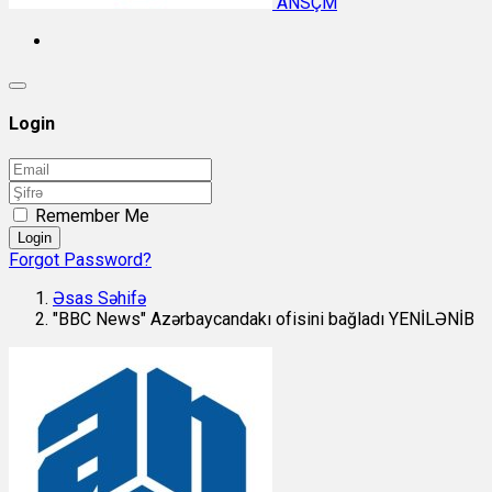
ANSÇM
Login
Remember Me
Login
Forgot Password?
Əsas Səhifə
"BBC News" Azərbaycandakı ofisini bağladı YENİLƏNİB