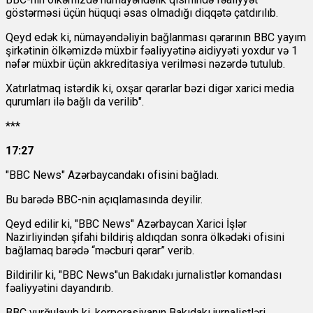
göstərməsi üçün hüquqi əsas olmadığı diqqətə çatdırılıb.
Qeyd edək ki, nümayəndəliyin bağlanması qərarının BBC yayım
şirkətinin ölkəmizdə müxbir fəaliyyətinə aidiyyəti yoxdur və 1
nəfər müxbir üçün akkreditasiya verilməsi nəzərdə tutulub.
Xatırlatmaq istərdik ki, oxşar qərarlar bəzi digər xarici media
qurumları ilə bağlı da verilib".
***
17:27
"BBC News" Azərbaycandakı ofisini bağladı.
Bu barədə BBC-nin açıqlamasında deyilir.
Qeyd edilir ki, "BBC News" Azərbaycan Xarici İşlər
Nazirliyindən şifahi bildiriş aldıqdan sonra ölkədəki ofisini
bağlamaq barədə “məcburi qərar” verib.
Bildirilir ki, "BBC News"un Bakıdakı jurnalistlər komandası
fəaliyyətini dayandırıb.
BBC vurğulayıb ki, korporasiyanın Bakıdakı jurnalistləri