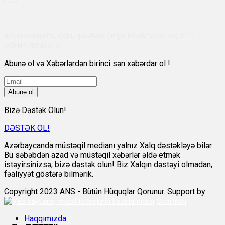
Abşeron rayonu, Qobu qəsəbəsi, Çingiz Mustafayev küç 311,
VÖEN:1700455151
Abunə ol və Xəbərlərdən birinci sən xəbərdar ol !
Abunə ol
Bizə Dəstək Olun!
DƏSTƏK OL!
Azərbaycanda müstəqil medianı yalnız Xalq dəstəkləyə bilər.
Bu səbəbdən azad və müstəqil xəbərlər əldə etmək
istəyirsinizsə, bizə dəstək olun! Biz Xalqın dəstəyi olmadan,
fəaliyyət göstərə bilmərik.
Copyright 2023 ANS - Bütün Hüquqlar Qorunur. Support by
Scorpion
Haqqımızda