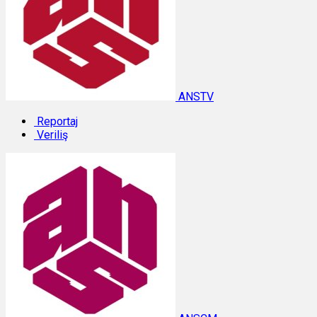
ANSTV
Reportaj
Veriliş