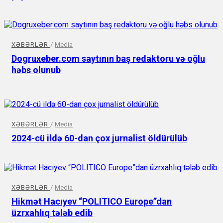
XƏBƏRLƏR
/
Media
Dogruxeber.com saytının baş redaktoru və oğlu
həbs olunub
XƏBƏRLƏR
/
Media
2024-cü ildə 60-dan çox jurnalist öldürülüb
XƏBƏRLƏR
/
Media
Hikmət Hacıyev “POLITICO Europe”dan
üzrxahlıq tələb edib