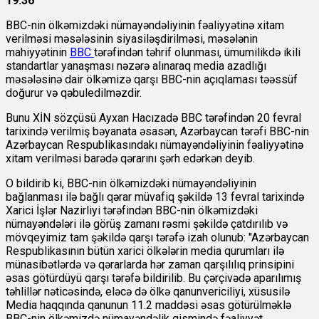
19:36
BBC-nin ölkəmizdəki nümayəndəliyinin fəaliyyətinə xitam
verilməsi məsələsinin siyasiləşdirilməsi, məsələnin
mahiyyətinin
BBC
tərəfindən təhrif olunması, ümumilikdə ikili
standartlar yanaşması nəzərə alınaraq media azadlığı
məsələsinə dair ölkəmizə qarşı BBC-nin açıqlaması təəssüf
doğurur və qəbuledilməzdir.
Bunu XİN sözçüsü Ayxan Hacızadə BBC tərəfindən 20 fevral
tarixində verilmiş bəyanata əsasən, Azərbaycan tərəfi BBC-nin
Azərbaycan Respublikasındakı nümayəndəliyinin fəaliyyətinə
xitam verilməsi barədə qərarını şərh edərkən deyib.
O bildirib ki, BBC-nin ölkəmizdəki nümayəndəliyinin
bağlanması ilə bağlı qərar müvafiq şəkildə 13 fevral tarixində
Xarici İşlər Nazirliyi tərəfindən BBC-nin ölkəmizdəki
nümayəndələri ilə görüş zamanı rəsmi şəkildə çatdırılıb və
mövqeyimiz tam şəkildə qarşı tərəfə izah olunub: "Azərbaycan
Respublikasının bütün xarici ölkələrin media qurumları ilə
münasibətlərdə və qərarlarda hər zaman qarşılılıq prinsipini
əsas götürdüyü qarşı tərəfə bildirilib. Bu çərçivədə aparılımış
təhlillər nəticəsində, eləcə də ölkə qanunvericiliyi, xüsusilə
Media haqqında qanunun 11.2 maddəsi əsas götürülməklə
BBC-nin ölkəmizdə nümayəndəlik qismində fəaliyyət