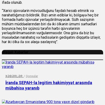
ifadə olunub.
“Xarici qüvvələrin mövcudluğunu faydalı hesab etmirik və
narahatlığımızı bildirdik. Bizi əmin ediblər ki, bölgəyə heç bir
formada hərbi qüvvələr yerləşdirilməyəcək. Sülh sazişinin
mühüm müddəalarından biri də iki ölkənin ümumi sərhədləri
boyunca heç bir üçüncü tərəfin hərbi qüvvələrinin
yerləşdirilməməsinin vurğulanmasıdır. Ona görə də biz bu
məsələdən narahatıq və hadisələrin gedişatını diqqətlə izləyir,
hər iki ölkə ilə sıx əlaqə saxlayırıq”.
Əlaqəli Xəbərlər
XƏBƏRLƏR
/
Qonşular
İranda SEPAH-la legitim hakimiyyət arasında
mübahisə yaranıb