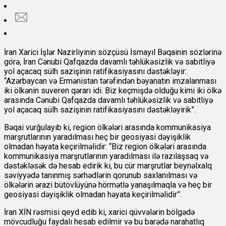
İran Xarici İşlər Nazirliyinin sözçüsü İsmayıl Bəqainin sözlərinə
görə, İran Cənubi Qafqazda davamlı təhlükəsizlik və sabitliyə
yol açacaq sülh sazişinin ratifikasiyasını dəstəkləyir:
“Azərbaycan və Ermənistan tərəfindən bəyanatın imzalanması
iki ölkənin suveren qərarı idi. Biz keçmişdə olduğu kimi iki ölkə
arasında Cənubi Qafqazda davamlı təhlükəsizlik və sabitliyə
yol açacaq sülh sazişinin ratifikasiyasını dəstəkləyirik”.
Bəqai vurğulayıb ki, region ölkələri arasında kommunikasiya
marşrutlarının yaradılması heç bir geosiyasi dəyişiklik
olmadan həyata keçirilməlidir: “Biz region ölkələri arasında
kommunikasiya marşrutlarının yaradılması ilə razılaşsaq və
dəstəkləsək də hesab edirik ki, bu cür marşrutlar beynəlxalq
səviyyədə tanınmış sərhədlərin qorunub saxlanılması və
ölkələrin ərazi bütövlüyünə hörmətlə yanaşılmaqla və heç bir
geosiyasi dəyişiklik olmadan həyata keçirilməlidir”.
İran XİN rəsmisi qeyd edib ki, xarici qüvvələrin bölgədə
mövcudluğu faydalı hesab edilmir və bu barədə narahatlıq