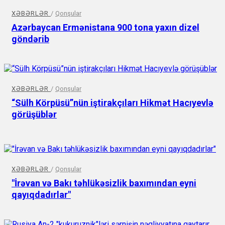
XƏBƏRLƏR
/
Qonşular
Azərbaycan Ermənistana 900 tona yaxın dizel
göndərib
XƏBƏRLƏR
/
Qonşular
“Sülh Körpüsü”nün iştirakçıları Hikmət Hacıyevlə
görüşüblər
XƏBƏRLƏR
/
Qonşular
"İrəvan və Bakı təhlükəsizlik baxımından eyni
qayıqdadırlar"