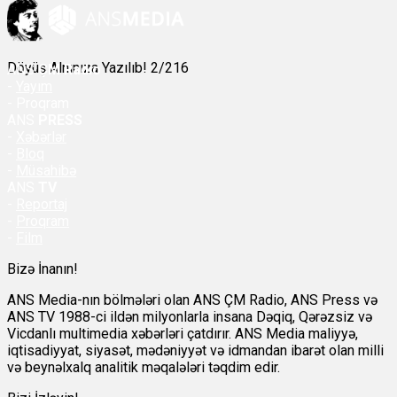
Döyüş Alnınıza Yazılıb! 2/216
ANS
ÇM Radio
-
Yayım
- Proqram
ANS
PRESS
-
Xəbərlər
-
Bloq
-
Müsahibə
ANS
TV
-
Reportaj
-
Proqram
-
Film
Bizə İnanın!
ANS Media-nın bölmələri olan ANS ÇM Radio, ANS Press və
ANS TV 1988-ci ildən milyonlarla insana Dəqiq, Qərəzsiz və
Vicdanlı multimedia xəbərləri çatdırır. ANS Media maliyyə,
iqtisadiyyat, siyasət, mədəniyyət və idmandan ibarət olan milli
və beynəlxalq analitik məqalələri təqdim edir.