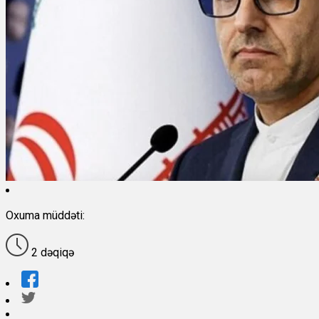
Oxuma müddəti:
2 dəqiqə