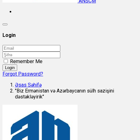
ANSÇM
Login
Remember Me
Login
Forgot Password?
Əsas Səhifə
"Biz Ermənistan və Azərbaycanın sülh sazişini
dəstəkləyirik"