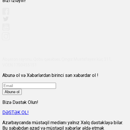
Bizi İzləyin!
Abşeron rayonu, Qobu qəsəbəsi, Çingiz Mustafayev küç 311,
VÖEN:1700455151
Abunə ol və Xəbərlərdən birinci sən xəbərdar ol !
Abunə ol
Bizə Dəstək Olun!
DƏSTƏK OL!
Azərbaycanda müstəqil medianı yalnız Xalq dəstəkləyə bilər.
Bu səbəbdən azad və müstəqil xəbərlər əldə etmək