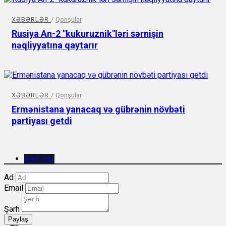
XƏBƏRLƏR
/
Qonşular
Rusiya An-2 "kukuruznik"ləri sərnişin
nəqliyyatına qaytarır
XƏBƏRLƏR
/
Qonşular
Ermənistana yanacaq və gübrənin növbəti
partiyası getdi
Şərh yaz
Ad
Email
Şərh
Paylaş