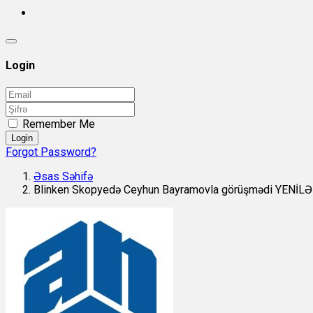
Login
Remember Me
Login
Forgot Password?
Əsas Səhifə
Blinken Skopyedə Ceyhun Bayramovla görüşmədi YENİL