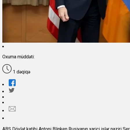
Oxuma müddəti:
1 dəqiqə
ABŞ Dövlət katibi Antoni Blinken Rusiyanın xarici işlər naziri Se