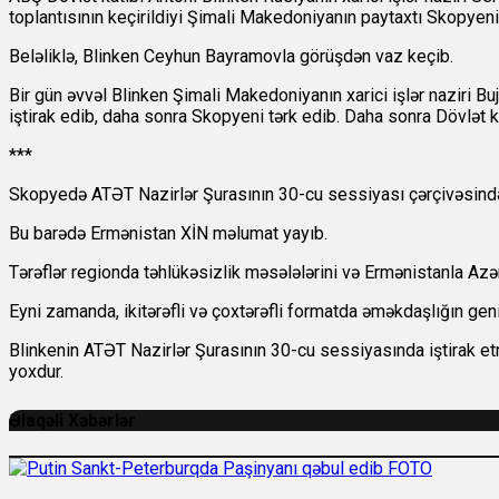
toplantısının keçirildiyi Şimali Makedoniyanın paytaxtı Skopyeni 
Beləliklə, Blinken Ceyhun Bayramovla görüşdən vaz keçib.
Bir gün əvvəl Blinken Şimali Makedoniyanın xarici işlər naziri Bu
iştirak edib, daha sonra Skopyeni tərk edib. Daha sonra Dövlət ka
***
Skopyedə ATƏT Nazirlər Şurasının 30-cu sessiyası çərçivəsində
Bu barədə Ermənistan XİN məlumat yayıb.
Tərəflər regionda təhlükəsizlik məsələlərini və Ermənistanla Az
Eyni zamanda, ikitərəfli və çoxtərəfli formatda əməkdaşlığın geniş
Blinkenin ATƏT Nazirlər Şurasının 30-cu sessiyasında iştirak 
yoxdur.
Əlaqəli Xəbərlər