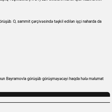
görüşüb. O, sammit çərçivəsində təşkil edilən işçi naharda da
Ceyhun Bayramovla görüşüb görüşməyəcəyi haqda hələ məlumat