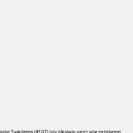
ıq Təşkilatına (ATƏT) üzv ölkələrin xarici işlər nazirlərinin