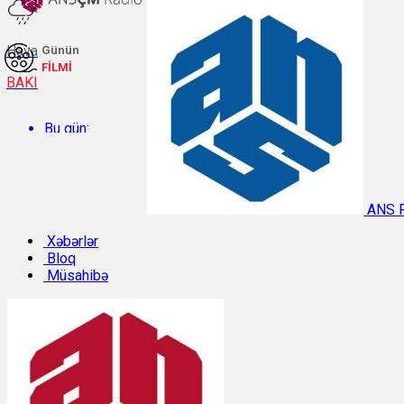
Hava
Günün
FİLMİ
BAKI
Bu gün:
Temperatur: 27.1°C. Rütubət: 58%.
ANS 
Sabah:
Xəbərlər
Bloq
Müsahibə
Temperatur: 28.4°C. Rütubət: 57%.