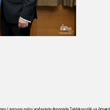
rgey Lavrovun gəlişi ərəfəsində Avropada Təhlükəsizlik və Əməkdaşl