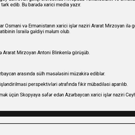
tərk edib. Bu barədə xarici media yazır.
jar Osmani və Ermənistanın xarici işlər naziri Ararat Mirzoyan ilə 
tibinin İsrailə gəldiyi məlum olub.
 Ararat Mirzoyan Antoni Blinkenlə görüşüb.
ərbaycan arasında sülh məsələsini müzakirə ediblər.
ləndirilməsi perspektivləri ətrafında fikir mübadiləsi aparılıb.
etmək üçün Skopyaya səfər edən Azərbaycan xarici işlər naziri 