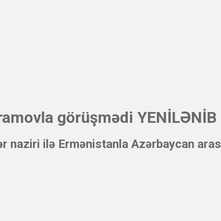
ramovla görüşmədi YENİLƏNİB
lər naziri ilə Ermənistanla Azərbaycan ara