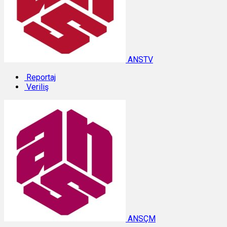
ANSTV
Reportaj
Veriliş
ANSÇM