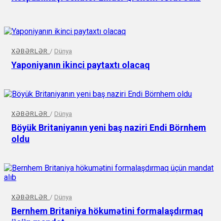
XƏBƏRLƏR
/
Dünya
Yaponiyanın ikinci paytaxtı olacaq
XƏBƏRLƏR
/
Dünya
Böyük Britaniyanın yeni baş naziri Endi Börnhem
oldu
XƏBƏRLƏR
/
Dünya
Bernhem Britaniya hökumətini formalaşdırmaq