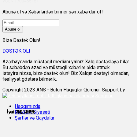
VÖEN:1700455151
Abunə ol və Xəbərlərdən birinci sən xəbərdar ol !
Abunə ol
Bizə Dəstək Olun!
DƏSTƏK OL!
Azərbaycanda müstəqil medianı yalnız Xalq dəstəkləyə bilər.
Bu səbəbdən azad və müstəqil xəbərlər əldə etmək
istəyirsinizsə, bizə dəstək olun! Biz Xalqın dəstəyi olmadan,
fəaliyyət göstərə bilmərik.
Copyright 2023 ANS - Bütün Hüquqlar Qorunur. Support by
Scorpion
Haqqımızda
İyun 10, 2026
İyun 10, 2026
İyul 12, 2026
İyul 16, 2026
İyul 17, 2026
İyul 20, 2026
Məxfilik Siyasəti
Şərtlər və Qaydalar