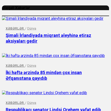
Əlaqəli Xəbərlər
XƏBƏRLƏR
/
Dünya
Şimali İrlandiyada miqrant əleyhinə etiraz
aksiyaları gedir
XƏBƏRLƏR
/
Dünya
İki həftə ərzində 85 mindən çox insan
Əfqanıstana qayıdıb
XƏBƏRLƏR
/
Dünya
Respublikaçı senator Lindsi Qrehem vəfat edib