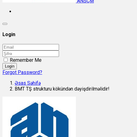
ANSÇM
Login
Remember Me
Login
Forgot Password?
Əsas Səhifə
BMT TŞ strukturu kökündən dəyişdirilməlidir!