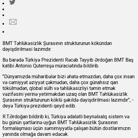
BMT Təhlükəsizlik Şurasının strukturunun kökündən
dəyişdirilməsi lazımdır.
Bu barədə Türkiyə Prezidenti Rəcəb Tayyib Ərdoğan BMT Baş
katibi Antonio Quterreşə müraciətində bildirib.
"Dünyamızda müharibələr bizi əhatə etməzdən, daha çox insan
və cəmiyyət əziyyət çəkmədən, daha çox günahsız qan
tökülmədən, qlobal sülh və təhlükəsizliyi təmin etmək
vəzifəsini yerinə yetirməkdən uzaq olan BMT Təhlükəsizlik
Şurasının strukturunun köklü şəkildə dəyişdirilməsi lazımdır", -
deyə Türkiyə prezidenti qeyd edib.
R.T.Ərdoğan bildirib ki, Türkiyə ədalətli beynəlxalq sistem və
bu günün şərtlərinə uyğun BMT Təhlükəsizlik Şurasının
formalaşması üçün səmimiyyətlə çalışan bütün dostlarımızın
yanında olmağa davam edəcək.