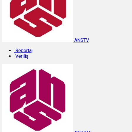
ANSTV
Reportaj
Veriliş