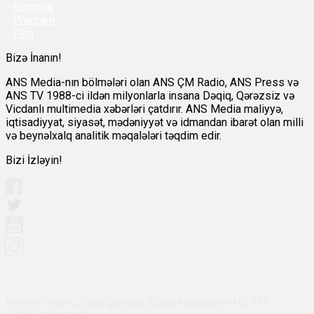
-
Reportaj
-
Proqram
-
Film
Bizə İnanın!
ANS Media-nın bölmələri olan ANS ÇM Radio, ANS Press və
ANS TV 1988-ci ildən milyonlarla insana Dəqiq, Qərəzsiz və
Vicdanlı multimedia xəbərləri çatdırır. ANS Media maliyyə,
iqtisadiyyat, siyasət, mədəniyyət və idmandan ibarət olan milli
və beynəlxalq analitik məqalələri təqdim edir.
Bizi İzləyin!
Abşeron rayonu, Qobu qəsəbəsi, Çingiz Mustafayev küç 311,