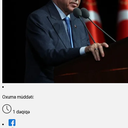
Oxuma müddəti:
1 dəqiqə