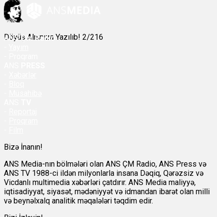
Döyüş Alnınıza Yazılıb! 2/216
ANS
ÇM Radio
-
Yayım
- Proqram
ANS
PRESS
-
Xəbərlər
-
Bloq
-
Müsahibə
ANS
TV
-
Reportaj
-
Proqram
-
Film
Bizə İnanın!
ANS Media-nın bölmələri olan ANS ÇM Radio, ANS Press və
ANS TV 1988-ci ildən milyonlarla insana Dəqiq, Qərəzsiz və
Vicdanlı multimedia xəbərləri çatdırır. ANS Media maliyyə,
iqtisadiyyat, siyasət, mədəniyyət və idmandan ibarət olan milli
və beynəlxalq analitik məqalələri təqdim edir.