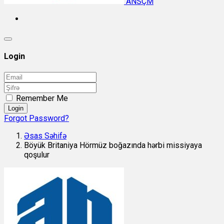
ANSÇM
Login
Remember Me
Login
Forgot Password?
Əsas Səhifə
Böyük Britaniya Hörmüz boğazında hərbi missiyaya
qoşulur