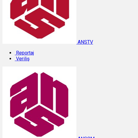
ANSTV
Reportaj
Veriliş