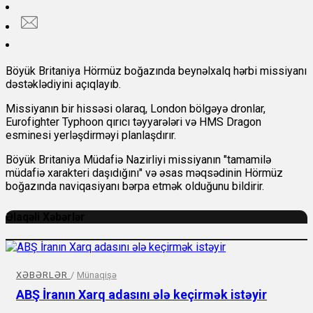
Böyük Britaniya Hörmüz boğazında beynəlxalq hərbi missiyanı
dəstəklədiyini açıqlayıb.
Missiyanın bir hissəsi olaraq, London bölgəyə dronlar,
Eurofighter Typhoon qırıcı təyyarələri və HMS Dragon
esminesi yerləşdirməyi planlaşdırır.
Böyük Britaniya Müdafiə Nazirliyi missiyanın "tamamilə
müdafiə xarakteri daşıdığını" və əsas məqsədinin Hörmüz
boğazında naviqasiyanı bərpa etmək olduğunu bildirir.
Əlaqəli Xəbərlər
XƏBƏRLƏR
/
Münaqişə
ABŞ İranın Xarq adasını ələ keçirmək istəyir