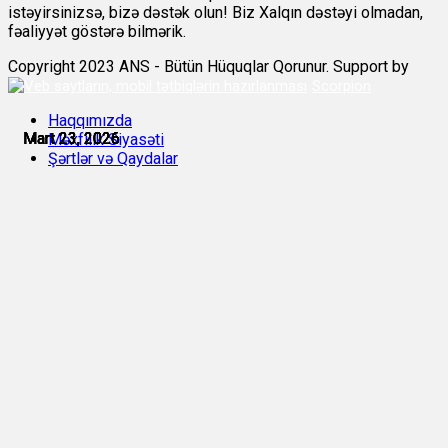
istəyirsinizsə, bizə dəstək olun! Biz Xalqın dəstəyi olmadan,
fəaliyyət göstərə bilmərik.
Copyright 2023 ANS - Bütün Hüquqlar Qorunur. Support by
Scorpion
Haqqımızda
Mart 23, 2026
Mart 23, 2026
Mart 23, 2026
Mart 23, 2026
Mart 23, 2026
Mart 23, 2026
Məxfilik Siyasəti
Şərtlər və Qaydalar