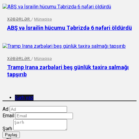
XƏBƏRLƏR
/
Münaqişə
ABŞ və İsrailin hücumu Təbrizdə 6 nəfəri öldürdü
XƏBƏRLƏR
/
Münaqişə
Tramp Irana zərbələri beş günlük təxirə salmağı
tapşırıb
Şərh yaz
Ad
Email
Şərh
Paylaş