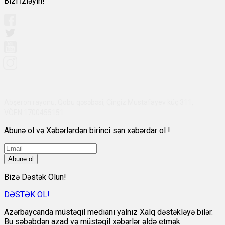
Bizi İzləyin!
Abşeron rayonu, Qobu qəsəbəsi, Çingiz Mustafayev küç 311,
VÖEN:1700455151
Abunə ol və Xəbərlərdən birinci sən xəbərdar ol !
Abunə ol
Bizə Dəstək Olun!
DƏSTƏK OL!
Azərbaycanda müstəqil medianı yalnız Xalq dəstəkləyə bilər.
Bu səbəbdən azad və müstəqil xəbərlər əldə etmək