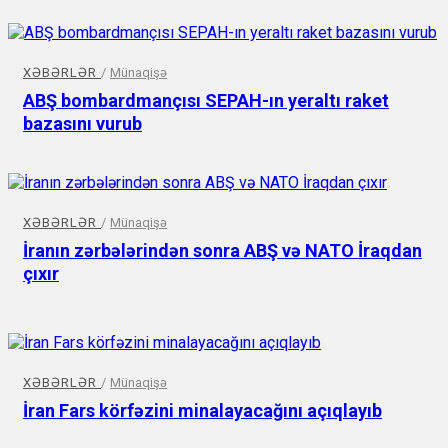
XƏBƏRLƏR
/
Münaqişə
ABŞ bombardmançısı SEPAH-ın yeraltı raket
bazasını vurub
XƏBƏRLƏR
/
Münaqişə
İranın zərbələrindən sonra ABŞ və NATO İraqdan
çıxır
XƏBƏRLƏR
/
Münaqişə
İran Fars körfəzini minalayacağını açıqlayıb