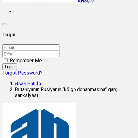
ANSÇM
Login
Remember Me
Login
Forgot Password?
Əsas Səhifə
Britaniyanın Rusiyanın “kölgə donanmasına” qarşı
sanksiyası