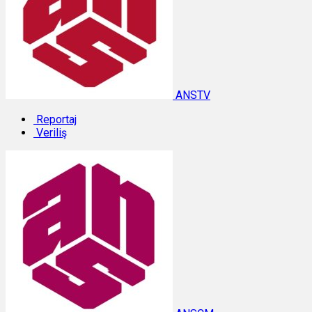
ANSTV
Reportaj
Veriliş