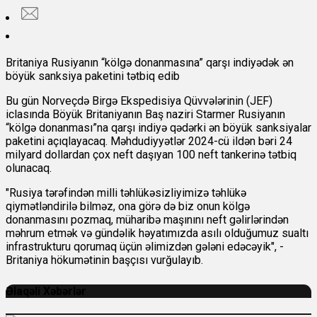
Britaniya Rusiyanın “kölgə donanmasına” qarşı indiyədək ən
böyük sanksiya paketini tətbiq edib
Bu gün Norveçdə Birgə Ekspedisiya Qüvvələrinin (JEF)
iclasında Böyük Britaniyanın Baş naziri Starmer Rusiyanın
“kölgə donanması”na qarşı indiyə qədərki ən böyük sanksiyalar
paketini açıqlayacaq. Məhdudiyyətlər 2024-cü ildən bəri 24
milyard dollardan çox neft daşıyan 100 neft tankerinə tətbiq
olunacaq.
"Rusiya tərəfindən milli təhlükəsizliyimizə təhlükə
qiymətləndirilə bilməz, ona görə də biz onun kölgə
donanmasını pozmaq, müharibə maşınını neft gəlirlərindən
məhrum etmək və gündəlik həyatımızda asılı olduğumuz sualtı
infrastrukturu qorumaq üçün əlimizdən gələni edəcəyik", -
Britaniya hökumətinin başçısı vurğulayıb.
Əlaqəli Xəbərlər