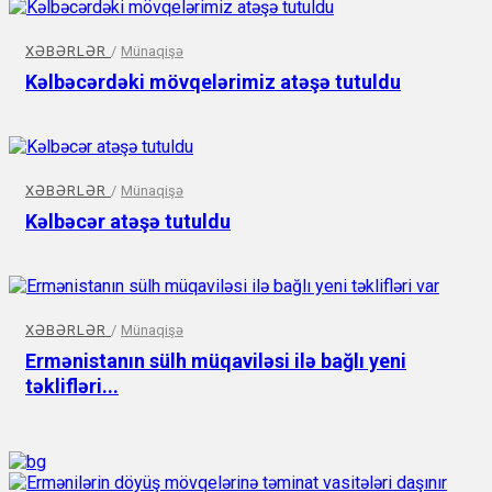
XƏBƏRLƏR
/
Münaqişə
Kəlbəcərdəki mövqelərimiz atəşə tutuldu
XƏBƏRLƏR
/
Münaqişə
Kəlbəcər atəşə tutuldu
XƏBƏRLƏR
/
Münaqişə
Ermənistanın sülh müqaviləsi ilə bağlı yeni
təklifləri...