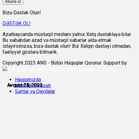
Abunə ol
Bizə Dəstək Olun!
DƏSTƏK OL!
Azərbaycanda müstəqil medianı yalnız Xalq dəstəkləyə bilər.
Bu səbəbdən azad və müstəqil xəbərlər əldə etmək
istəyirsinizsə, bizə dəstək olun! Biz Xalqın dəstəyi olmadan,
fəaliyyət göstərə bilmərik.
Copyright 2023 ANS - Bütün Hüquqlar Qorunur. Support by
Scorpion
Haqqımızda
Avqust 23, 2023
Avqust 24, 2023
Avqust 24, 2023
Avqust 25, 2023
Avqust 25, 2023
Avqust 26, 2023
Məxfilik Siyasəti
Şərtlər və Qaydalar