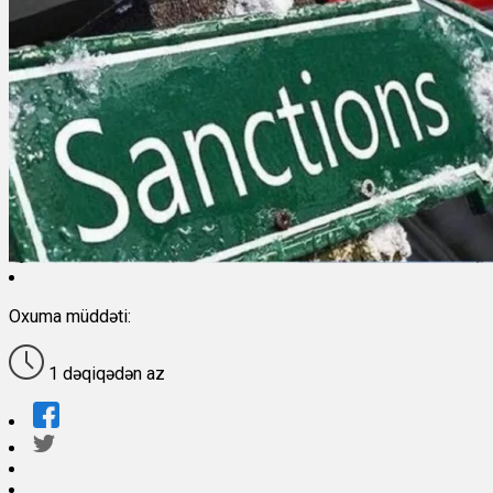
Oxuma müddəti:
1 dəqiqədən az