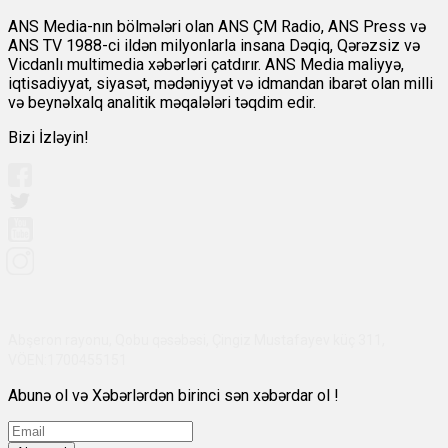
ANS Media-nın bölmələri olan ANS ÇM Radio, ANS Press və
ANS TV 1988-ci ildən milyonlarla insana Dəqiq, Qərəzsiz və
Vicdanlı multimedia xəbərləri çatdırır. ANS Media maliyyə,
iqtisadiyyat, siyasət, mədəniyyət və idmandan ibarət olan milli
və beynəlxalq analitik məqalələri təqdim edir.
Bizi İzləyin!
Abşeron rayonu, Qobu qəsəbəsi, Çingiz Mustafayev küç 311,
VÖEN:1700455151
Abunə ol və Xəbərlərdən birinci sən xəbərdar ol !