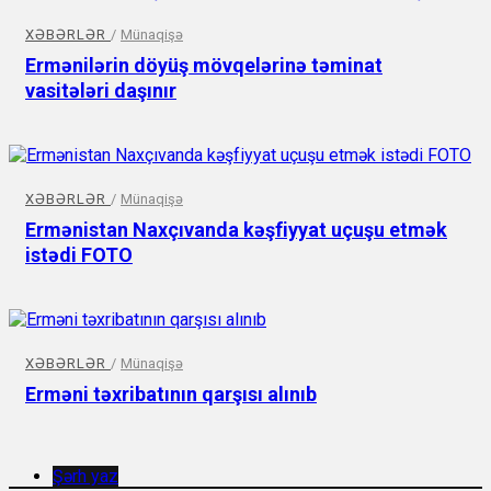
XƏBƏRLƏR
/
Münaqişə
Ermənilərin döyüş mövqelərinə təminat
vasitələri daşınır
XƏBƏRLƏR
/
Münaqişə
Ermənistan Naxçıvanda kəşfiyyat uçuşu etmək
istədi FOTO
XƏBƏRLƏR
/
Münaqişə
Erməni təxribatının qarşısı alınıb
Şərh yaz