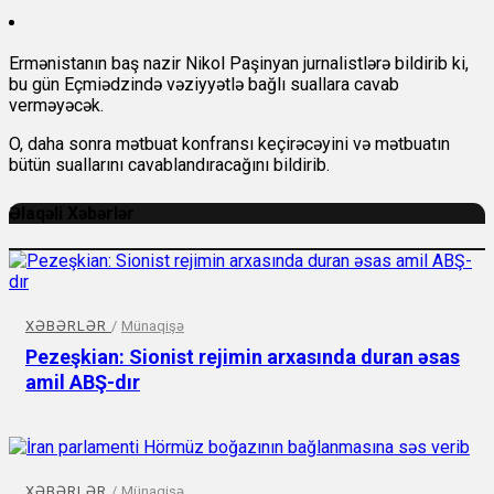
Ermənistanın baş nazir Nikol Paşinyan jurnalistlərə bildirib ki,
bu gün Eçmiədzində vəziyyətlə bağlı suallara cavab
verməyəcək.
O, daha sonra mətbuat konfransı keçirəcəyini və mətbuatın
bütün suallarını cavablandıracağını bildirib.
Əlaqəli Xəbərlər
XƏBƏRLƏR
/
Münaqişə
Pezeşkian: Sionist rejimin arxasında duran əsas
amil ABŞ-dır
XƏBƏRLƏR
/
Münaqişə