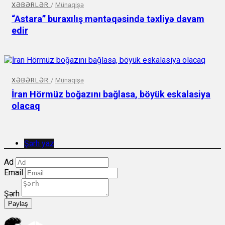
XƏBƏRLƏR
/
Münaqişə
“Astara” buraxılış məntəqəsində təxliyə davam
edir
XƏBƏRLƏR
/
Münaqişə
İran Hörmüz boğazını bağlasa, böyük eskalasiya
olacaq
Şərh yaz
Ad
Email
Şərh
Paylaş