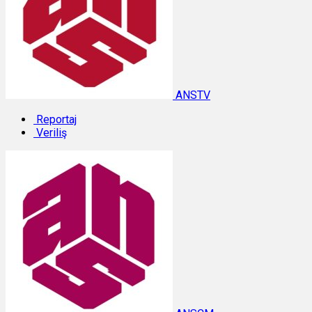
ANSTV
Reportaj
Veriliş