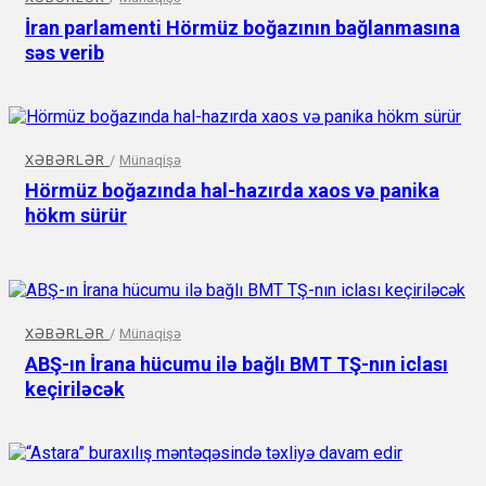
İran parlamenti Hörmüz boğazının bağlanmasına
səs verib
XƏBƏRLƏR
/
Münaqişə
Hörmüz boğazında hal-hazırda xaos və panika
hökm sürür
XƏBƏRLƏR
/
Münaqişə
ABŞ-ın İrana hücumu ilə bağlı BMT TŞ-nın iclası
keçiriləcək