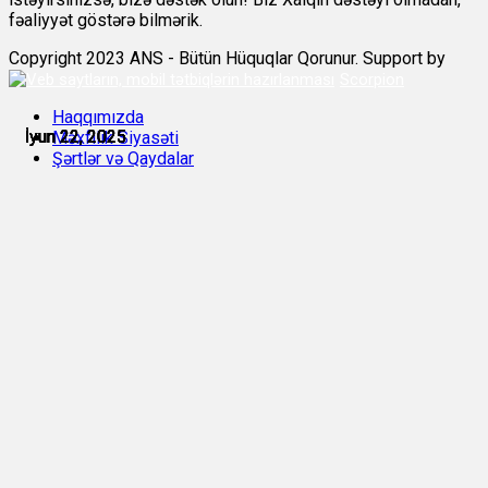
fəaliyyət göstərə bilmərik.
Copyright 2023 ANS - Bütün Hüquqlar Qorunur. Support by
Scorpion
Haqqımızda
İyun 22, 2025
İyun 22, 2025
İyun 22, 2025
İyun 22, 2025
İyun 22, 2025
İyun 22, 2025
Məxfilik Siyasəti
Şərtlər və Qaydalar