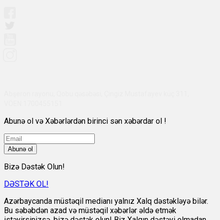
Abşeron rayonu, Qobu qəsəbəsi, Çingiz Mustafayev küç 311,
VÖEN:1700455151
Abunə ol və Xəbərlərdən birinci sən xəbərdar ol !
Abunə ol
Bizə Dəstək Olun!
DƏSTƏK OL!
Azərbaycanda müstəqil medianı yalnız Xalq dəstəkləyə bilər.
Bu səbəbdən azad və müstəqil xəbərlər əldə etmək
istəyirsinizsə, bizə dəstək olun! Biz Xalqın dəstəyi olmadan,