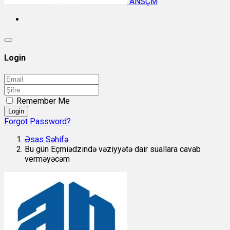
ANSÇM
Login
Remember Me
Login
Forgot Password?
Əsas Səhifə
Bu gün Eçmiədzində vəziyyətə dair suallara cavab
verməyəcəm