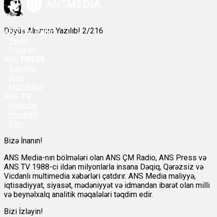
Döyüş Alnınıza Yazılıb! 2/216
ANS
ÇM Radio
-
Yayım
- Proqram
ANS
PRESS
-
Xəbərlər
-
Bloq
-
Müsahibə
ANS
TV
-
Reportaj
-
Proqram
-
Film
Bizə İnanın!
ANS Media-nın bölmələri olan ANS ÇM Radio, ANS Press və
ANS TV 1988-ci ildən milyonlarla insana Dəqiq, Qərəzsiz və
Vicdanlı multimedia xəbərləri çatdırır. ANS Media maliyyə,
iqtisadiyyat, siyasət, mədəniyyət və idmandan ibarət olan milli
və beynəlxalq analitik məqalələri təqdim edir.
Bizi İzləyin!