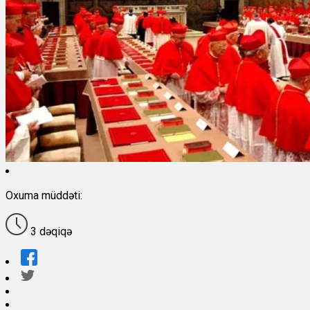
Oxuma müddəti:
3 dəqiqə