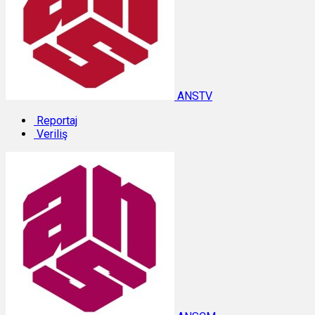
ANSTV
Reportaj
Veriliş