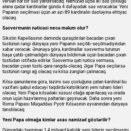
verilən hər bir səs yandırılacaq. Namizəd üçdə iki səs çoxluğu
alana qədər kardinallar gündə 4 dəfəyədək səs verəcəklər. Yeni
Papanın seçilməsi üçün ən azı 89 kardinalın dəstəyinə ehtiyac
olacaq.
Səsvermənin nəticəsi necə məlum olur?
Sikstin Kapellasının damında quraşdırılan bacadan çıxan
tüstünün rəngi dünyaya yeni Papanın seçilib-seçilmədiyindən
xəbər verəcək. Ənənəyə görə, kardinallar səsvermə turunun
başa çatıb-çatmadığını dünyaya bildirmək üçün bacadan çıxan
tüstüdən istifadə edirlər. Səsvermə qəti nəticə verməsə,
bacadan çıxan tüstü qara rəngdə olacaq. Əgər Papa seçilərsə
tüstünün rəngi ağ olacaq və kilsə zəngləri çalınacaq.
Kilsə qanunlarına görə, lazımi səs çoxluğuna çatan kardinal bu
vəzifəni qəbul edəcəyi təqdirdə katoliklərin yeni ruhani lideri
olacaq. Yeni Papa kilsədəki xüsusi otağa aparılacaq və orada
onun üçün hazırlanmış paltarları geyinəcək. Daha sonra yeni
Roma Papası Müqəddəs Pyotr Kilsəsinin eyvanından dünyaya
tanıdılacaq.
Yeni Papa olmağa kimlər əsas namizəd göstərilir?
Dünyadakı təxminən 1,4 milyard katolik yeni liderin seçilməsini