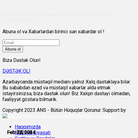
Abşeron rayonu, Qobu qəsəbəsi, Çingiz Mustafayev küç 311,
VÖEN:1700455151
Abunə ol və Xəbərlərdən birinci sən xəbərdar ol !
Abunə ol
Bizə Dəstək Olun!
DƏSTƏK OL!
Azərbaycanda müstəqil medianı yalnız Xalq dəstəkləyə bilər.
Bu səbəbdən azad və müstəqil xəbərlər əldə etmək
istəyirsinizsə, bizə dəstək olun! Biz Xalqın dəstəyi olmadan,
fəaliyyət göstərə bilmərik.
Copyright 2023 ANS - Bütün Hüquqlar Qorunur. Support by
Scorpion
Haqqımızda
Feb 7, 2024
Feb 10, 2024
Feb 17, 2024
Feb 23, 2024
Feb 26, 2024
Feb 27, 2024
Məxfilik Siyasəti