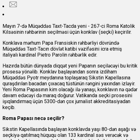
Mayın 7-də Müqəddəs Taxt-Tacda yeni - 267-ci Roma Katolik
Kilsəsinin rəhbərinin seçilməsi üçün konklav (seçki) keçirilir.
Konklava mərhum Papa Fransiskin rəhbərliyi dövründə
Müqəddəs Taxt-Tacın dövlət katibi vəzifəsini icra etmiş
italiyalı kardinal Pietro Parolin rəhbərlik edir.
Hazırda bütün dünyada diqqət yeni Papanın seçiləcəyi bu kritik
prosesə yönəlib. Konklav başlayandan sonra izdiham
Müqəddəs Pyotr meydanına toplaşaraq Sikstin Kapellasına
quraşdırılan bacadan çıxacaq tüstünün rəngini yaxından izləyir.
Yeni Roma Papasının kim olacağı ilə yanaşı, konklavın nə qədər
davam edəcəyi də maraq doğurur. Vatikanda seçki prosesini
işıqlandırmaq üçün 5300-dən çox jurnalist akkreditasiyadan
keçib.
Roma Papası necə seçilir?
Sikstin Kapellasında başlayan konklavda yaşı 80-dən aşağı və
seçkiyə qatılmaq hüququ olan 133 kardinal səs verəcək və