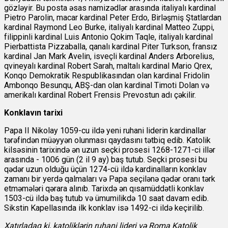
gözləyir. Bu posta əsas namizədlər arasında italiyalı kardinal
Pietro Parolin, macar kardinal Peter Erdo, Birləşmiş Ştatlardan
kardinal Raymond Leo Burke, italiyalı kardinal Matteo Zuppi,
filippinli kardinal Luis Antonio Qokim Taqle, italiyalı kardinal
Pierbattista Pizzaballa, qanalı kardinal Piter Turkson, fransız
kardinal Jan Mark Avelin, isveçli kardinal Anders Arborelius,
qvineyalı kardinal Robert Sarah, maltalı kardinal Mario Qrex,
Konqo Demokratik Respublikasından olan kardinal Fridolin
Ambonqo Besunqu, ABŞ-dan olan kardinal Timoti Dolan və
amerikalı kardinal Robert Frensis Prevostun adı çəkilir.
Konklavın tarixi
Papa II Nikolay 1059-cu ildə yeni ruhani liderin kardinallar
tərəfindən müəyyən olunması qaydasını tətbiq edib. Katolik
kilsəsinin tarixində ən uzun seçki prosesi 1268-1271-ci illər
arasında - 1006 gün (2 il 9 ay) baş tutub. Seçki prosesi bu
qədər uzun olduğu üçün 1274-cü ildə kardinalların konklav
zamanı bir yerdə qalmaları və Papa seçilənə qədər oranı tərk
etməmələri qərara alınıb. Tarixdə ən qısamüddətli konklav
1503-cü ildə baş tutub və ümumilikdə 10 saat davam edib.
Sikstin Kapellasında ilk konklav isə 1492-ci ildə keçirilib.
Xatırladaq ki, katoliklərin ruhani lideri və Roma Katolik