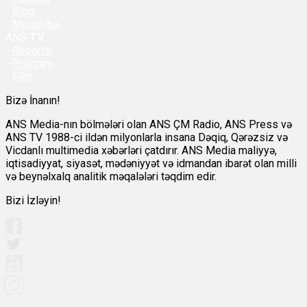
-
Bloq
-
Müsahibə
ANS
TV
-
Reportaj
-
Proqram
-
Film
Bizə İnanın!
ANS Media-nın bölmələri olan ANS ÇM Radio, ANS Press və
ANS TV 1988-ci ildən milyonlarla insana Dəqiq, Qərəzsiz və
Vicdanlı multimedia xəbərləri çatdırır. ANS Media maliyyə,
iqtisadiyyat, siyasət, mədəniyyət və idmandan ibarət olan milli
və beynəlxalq analitik məqalələri təqdim edir.
Bizi İzləyin!