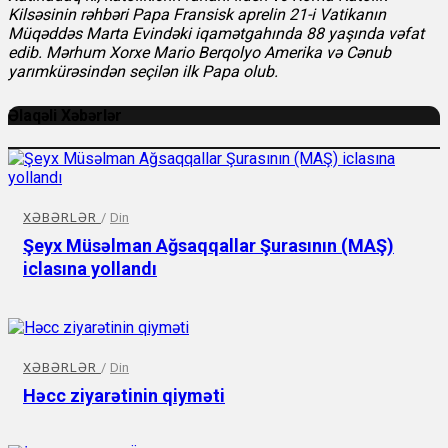
Kilsəsinin rəhbəri Papa Fransisk aprelin 21-i Vatikanın
Müqəddəs Marta Evindəki iqamətgahında 88 yaşında vəfat
edib. Mərhum Xorxe Mario Berqolyo Amerika və Cənub
yarımkürəsindən seçilən ilk Papa olub.
Əlaqəli Xəbərlər
XƏBƏRLƏR
/
Din
Şeyx Müsəlman Ağsaqqallar Şurasının (MAŞ)
iclasına yollandı
XƏBƏRLƏR
/
Din
Həcc ziyarətinin qiyməti