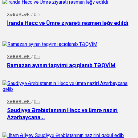
XƏBƏRLƏR
/
Din
İranda Həcc və Ümrə ziyarəti rəsmən ləğv edildi
XƏBƏRLƏR
/
Din
Ramazan ayının təqvimi açıqlanıb TƏQVİM
XƏBƏRLƏR
/
Din
Səudiyyə Ərəbistanının Həcc və ümrə naziri
Azərbaycana...