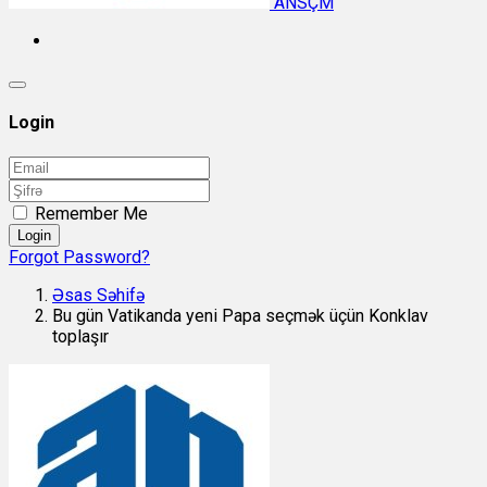
ANSÇM
Login
Remember Me
Login
Forgot Password?
Əsas Səhifə
Bu gün Vatikanda yeni Papa seçmək üçün Konklav
toplaşır