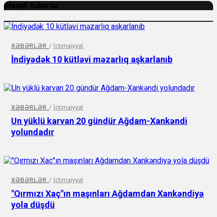
Əlaqəli Xəbərlər
XƏBƏRLƏR
/
İctimaiyyət
İndiyədək 10 kütləvi məzarlıq aşkarlanıb
XƏBƏRLƏR
/
İctimaiyyət
Un yüklü karvan 20 gündür Ağdam-Xankəndi
yolundadır
XƏBƏRLƏR
/
İctimaiyyət
"Qırmızı Xaç"ın maşınları Ağdamdan Xankəndiyə
yola düşdü