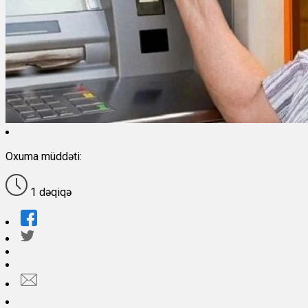
Oxuma müddəti:
1 dəqiqə