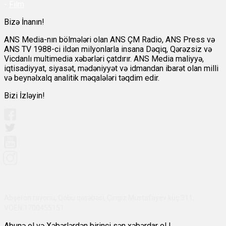
-
Film
Bizə İnanın!
ANS Media-nın bölmələri olan ANS ÇM Radio, ANS Press və
ANS TV 1988-ci ildən milyonlarla insana Dəqiq, Qərəzsiz və
Vicdanlı multimedia xəbərləri çatdırır. ANS Media maliyyə,
iqtisadiyyat, siyasət, mədəniyyət və idmandan ibarət olan milli
və beynəlxalq analitik məqalələri təqdim edir.
Bizi İzləyin!
Abşeron rayonu, Qobu qəsəbəsi, Çingiz Mustafayev küç 311,
VÖEN:1700455151
Abunə ol və Xəbərlərdən birinci sən xəbərdar ol !