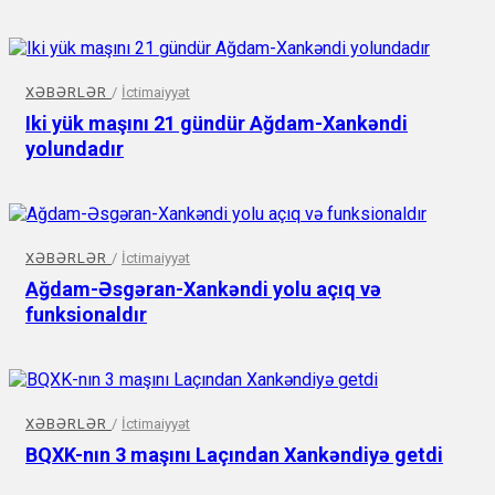
XƏBƏRLƏR
/
İctimaiyyət
Iki yük maşını 21 gündür Ağdam-Xankəndi
yolundadır
XƏBƏRLƏR
/
İctimaiyyət
Ağdam-Əsgəran-Xankəndi yolu açıq və
funksionaldır
XƏBƏRLƏR
/
İctimaiyyət
BQXK-nın 3 maşını Laçından Xankəndiyə getdi