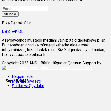
Abunə ol
Bizə Dəstək Olun!
DƏSTƏK OL!
Azərbaycanda müstəqil medianı yalnız Xalq dəstəkləyə bilər.
Bu səbəbdən azad və müstəqil xəbərlər əldə etmək
istəyirsinizsə, bizə dəstək olun! Biz Xalqın dəstəyi olmadan,
fəaliyyət göstərə bilmərik.
Copyright 2023 ANS - Bütün Hüquqlar Qorunur. Support by
Scorpion
Haqqımızda
Sep 17, 2023
Sep 17, 2023
Sep 18, 2023
Sep 18, 2023
Sep 18, 2023
Sep 18, 2023
Məxfilik Siyasəti
Şərtlər və Qaydalar