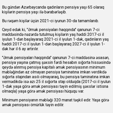
Bu gündən Azərbaycanda qadınların pensiya yaşı 65 olaraq
kişilərin pensiya yaşı ilə bərabərləşib.
Bu rəqəm kişilər üçün 2021-ci iyunun 30-da tamamlanıb.
Qeyd edək ki, "Əmək pensiyaları haqqında" qanunun 7-ci
maddəsində nəzərdə tutulmuş kişilərin yaş həddi 2017-ci il
iyulun 1-dən başlayaraq 2021-ci il iyulun 1-dək, qadınların yaş
həddi 2017-ci il iyulun 1-dən başlayaraq 2027-ci il iyulun 1-
dək hər il 6 ay artırılır.
"Əmək pensiyaları haqqında" qanunun 7-ci maddəsinə əsasən,
pensiya yaşına çatmış şəxsin fərdi hesabın sığorta hissəsində
qeydə alınmış pensiya kapitalı əmək pensiyasının minimum
məbləğindən az olmayan pensiya təminatına imkan verdikdə
sığorta stajından asılı olmayaraq, bu pensiya təminatına imkan
vermədikdə isə azı 25 il sığorta stajı olduqda (2017-ci il iyulun
1-dək yaşa görə əmək pensiyası təyin edilmiş şəxslər istisna
olmaqla) yaşa görə əmək pensiyası hüququ var.
Minimum pensiyanın məbləği 320 manat təşkil edir. Yaşa görə
əmək pensiyası ömürlük təyin edilir.