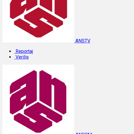
ANSTV
Reportaj
Veriliş