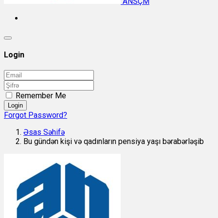
ANSÇM
Login
Remember Me
Login
Forgot Password?
Əsas Səhifə
Bu gündən kişi və qadınların pensiya yaşı bərabərləşib