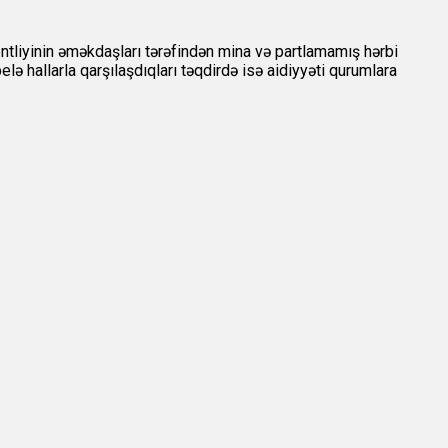
tliyinin əməkdaşları tərəfindən mina və partlamamış hərbi
lə hallarla qarşılaşdıqları təqdirdə isə aidiyyəti qurumlara