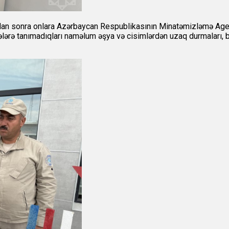
qdan sonra onlara Azərbaycan Respublikasının Minatəmizləmə Agen
ilələrə tanımadıqları naməlum əşya və cisimlərdən uzaq durmaları, be