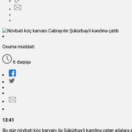
Oxuma müddəti:
6 dəqiqə
13:41
Bu gün növbəti köç karvanı ilə Şükürbəyli kəndinə çatan ailələrə e