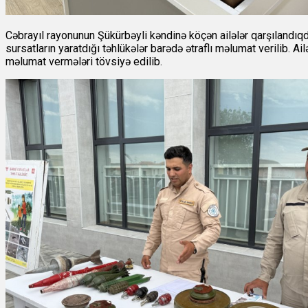
Cəbrayıl rayonunun Şükürbəyli kəndinə köçən ailələr qarşılandı
sursatların yaratdığı təhlükələr barədə ətraflı məlumat verilib. A
məlumat vermələri tövsiyə edilib.