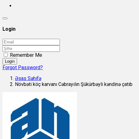
Login
Remember Me
Login
Forgot Password?
Əsas Səhifə
Növbəti köç karvanı Cəbrayılın Şükürbəyli kəndinə çatıb