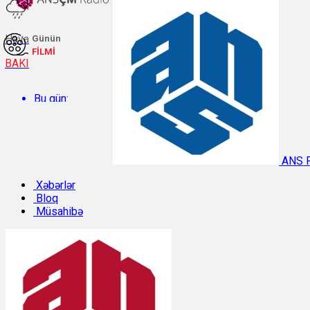
Hava
Günün
FİLMİ
BAKI
Bu gün:
Temperatur: 30.4°C. Rütubət: 49%.
ANS 
Sabah:
Xəbərlər
Bloq
Müsahibə
Temperatur: 29.9°C. Rütubət: 47%.