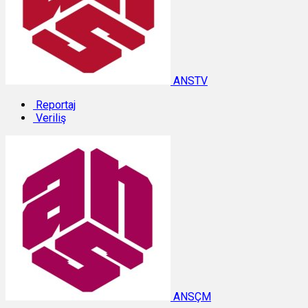
ANSTV
Reportaj
Veriliş
ANSÇM