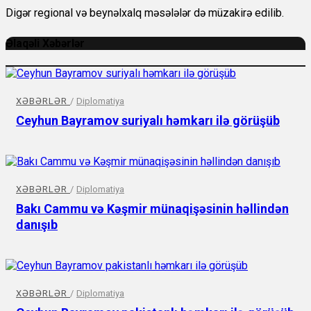
Digər regional və beynəlxalq məsələlər də müzakirə edilib.
Əlaqəli Xəbərlər
XƏBƏRLƏR
/
Diplomatiya
Ceyhun Bayramov suriyalı həmkarı ilə görüşüb
XƏBƏRLƏR
/
Diplomatiya
Bakı Cammu və Kəşmir münaqişəsinin həllindən
danışıb
XƏBƏRLƏR
/
Diplomatiya