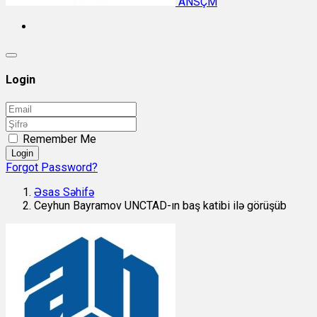
ANSÇM
Login
Remember Me
Login
Forgot Password?
Əsas Səhifə
Ceyhun Bayramov UNCTAD-ın baş katibi ilə görüşüb