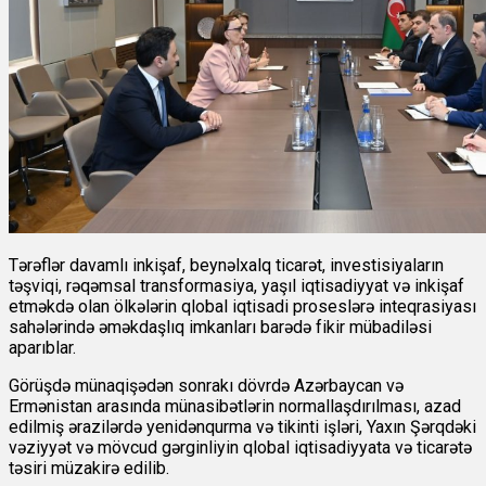
Tərəflər davamlı inkişaf, beynəlxalq ticarət, investisiyaların
təşviqi, rəqəmsal transformasiya, yaşıl iqtisadiyyat və inkişaf
etməkdə olan ölkələrin qlobal iqtisadi proseslərə inteqrasiyası
sahələrində əməkdaşlıq imkanları barədə fikir mübadiləsi
aparıblar.
Görüşdə münaqişədən sonrakı dövrdə Azərbaycan və
Ermənistan arasında münasibətlərin normallaşdırılması, azad
edilmiş ərazilərdə yenidənqurma və tikinti işləri, Yaxın Şərqdəki
vəziyyət və mövcud gərginliyin qlobal iqtisadiyyata və ticarətə
təsiri müzakirə edilib.