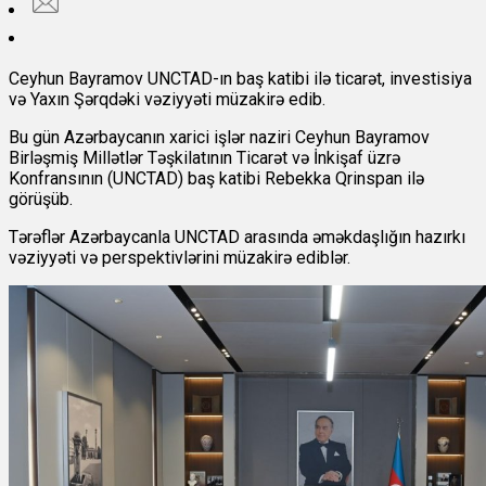
Ceyhun Bayramov UNCTAD-ın baş katibi ilə ticarət, investisiya
və Yaxın Şərqdəki vəziyyəti müzakirə edib.
Bu gün Azərbaycanın xarici işlər naziri Ceyhun Bayramov
Birləşmiş Millətlər Təşkilatının Ticarət və İnkişaf üzrə
Konfransının (UNCTAD) baş katibi Rebekka Qrinspan ilə
görüşüb.
Tərəflər Azərbaycanla UNCTAD arasında əməkdaşlığın hazırkı
vəziyyəti və perspektivlərini müzakirə ediblər.