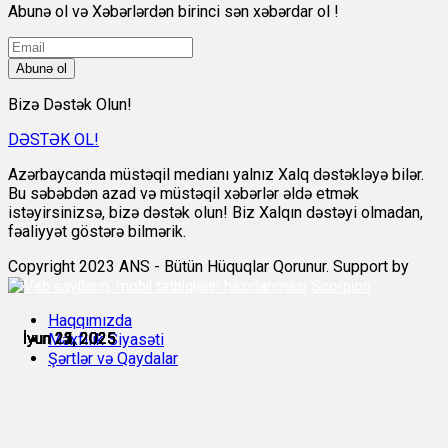
Abunə ol və Xəbərlərdən birinci sən xəbərdar ol !
Abunə ol
Bizə Dəstək Olun!
DƏSTƏK OL!
Azərbaycanda müstəqil medianı yalnız Xalq dəstəkləyə bilər.
Bu səbəbdən azad və müstəqil xəbərlər əldə etmək
istəyirsinizsə, bizə dəstək olun! Biz Xalqın dəstəyi olmadan,
fəaliyyət göstərə bilmərik.
Copyright 2023 ANS - Bütün Hüquqlar Qorunur. Support by
Scorpion
Haqqımızda
İyun 21, 2025
İyun 22, 2025
İyun 22, 2025
İyun 23, 2025
İyun 23, 2025
İyun 25, 2025
Məxfilik Siyasəti
Şərtlər və Qaydalar