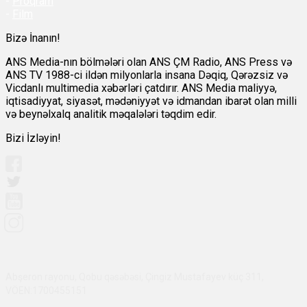
-
Proqram
-
Film
Bizə İnanın!
ANS Media-nın bölmələri olan ANS ÇM Radio, ANS Press və
ANS TV 1988-ci ildən milyonlarla insana Dəqiq, Qərəzsiz və
Vicdanlı multimedia xəbərləri çatdırır. ANS Media maliyyə,
iqtisadiyyat, siyasət, mədəniyyət və idmandan ibarət olan milli
və beynəlxalq analitik məqalələri təqdim edir.
Bizi İzləyin!
Abşeron rayonu, Qobu qəsəbəsi, Çingiz Mustafayev küç 311,
VÖEN:1700455151