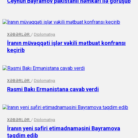
Ceyhun Bayramov pakistanlı həmkarı ilə görüşüb
XƏBƏRLƏR
/
Diplomatiya
İranın müvəqqəti işlər vəkili mətbuat konfransı
keçirib
XƏBƏRLƏR
/
Diplomatiya
Rəsmi Bakı Ermənistana cavab verdi
XƏBƏRLƏR
/
Diplomatiya
İranın yeni səfiri etimadnaməsini Bayramova
təqdim edib