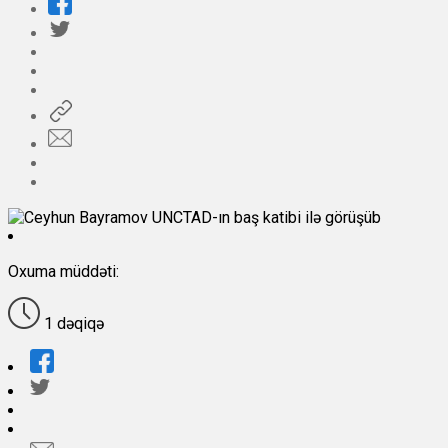
Oxuma müddəti:
1 dəqiqə