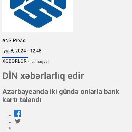
ANS Press
İyul 8, 2024 - 12:48
XƏBƏRLƏR
/
İctimaiyyət
DİN xəbərlarlıq edir
Azərbaycanda iki gündə onlarla bank
kartı talandı