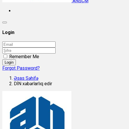
ANSÇM
Login
Remember Me
Login
Forgot Password?
Əsas Səhifə
DİN xəbərlarlıq edir