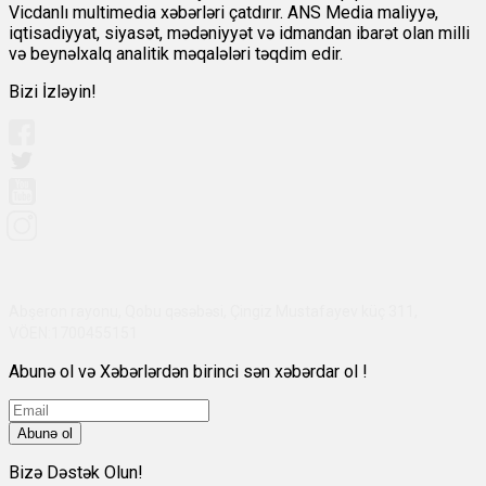
Vicdanlı multimedia xəbərləri çatdırır. ANS Media maliyyə,
iqtisadiyyat, siyasət, mədəniyyət və idmandan ibarət olan milli
və beynəlxalq analitik məqalələri təqdim edir.
Bizi İzləyin!
Abşeron rayonu, Qobu qəsəbəsi, Çingiz Mustafayev küç 311,
VÖEN:1700455151
Abunə ol və Xəbərlərdən birinci sən xəbərdar ol !
Abunə ol
Bizə Dəstək Olun!