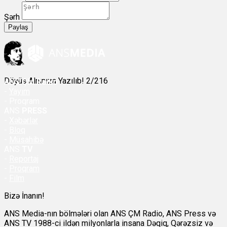
Şərh
Paylaş
Döyüş Alnınıza Yazılıb! 2/216
ANS
ÇM Radio
-
Yayım
- Proqram
ANS
PRESS
-
Xəbərlər
-
Bloq
-
Müsahibə
ANS
TV
-
Reportaj
-
Proqram
-
Film
Bizə İnanın!
ANS Media-nın bölmələri olan ANS ÇM Radio, ANS Press və
ANS TV 1988-ci ildən milyonlarla insana Dəqiq, Qərəzsiz və