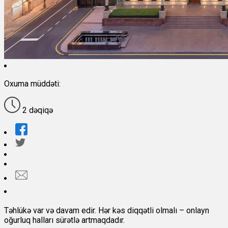
Oxuma müddəti:
2 dəqiqə
Təhlükə var və davam edir. Hər kəs diqqətli olmalı – onlayn
oğurluq halları sürətlə artmaqdadır.