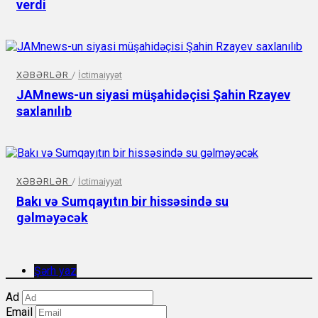
verdi
XƏBƏRLƏR
/
İctimaiyyət
JAMnews-un siyasi müşahidəçisi Şahin Rzayev
saxlanılıb
XƏBƏRLƏR
/
İctimaiyyət
Bakı və Sumqayıtın bir hissəsində su
gəlməyəcək
Şərh yaz
Ad
Email