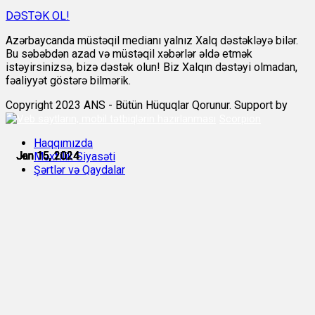
DƏSTƏK OL!
Azərbaycanda müstəqil medianı yalnız Xalq dəstəkləyə bilər.
Bu səbəbdən azad və müstəqil xəbərlər əldə etmək
istəyirsinizsə, bizə dəstək olun! Biz Xalqın dəstəyi olmadan,
fəaliyyət göstərə bilmərik.
Copyright 2023 ANS - Bütün Hüquqlar Qorunur. Support by
Scorpion
Haqqımızda
Jan 15, 2024
Jan 15, 2024
Jan 15, 2024
Jan 15, 2024
Jan 15, 2024
Jan 16, 2024
Məxfilik Siyasəti
Şərtlər və Qaydalar