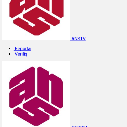
ANSTV
Reportaj
Veriliş