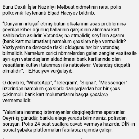
Bunu Daxili İşlər Nazirliyi Mətbuat xidmətinin rəisi, polis
polkovnik-leytenantı Elşad Hacıyev bildirib.
“Dünyanın inkişaf etmiş bütün ölkələrinin əsas probleminə
çevrilən kiber oğurluq hallarının qarşısının alınması kart
sahibindən asılıdır. Vətəndaş nə etməlidir, seyfinin açarını
(bank kart məlumatları) naməlum şəxslərə niyə verməlidir?
Vəziyyətin nə dərəcədə riskli olduğunu hər bir vətəndaş
bilməlidir. Naməlum xarici nömrələrdən gələn zənglər vasitəsilə
ayrı-ayrı vətəndaşların aldadılması bank kartlarında olan
vəsaitlərin kütləvi talanması ilə nəticələnir. Vətəndaş diqqətli
olmalıdır”, - E.Hacıyev vurğulayıb.
O deyib ki, “WhatsApp”, “Telegram”, “Signal”, “Messenger”
üzərindən naməlum şəxslərlə danışıqlardan hər bir şəxs
çəkinməli, bank kart məlumatlarını başqa şəxslərə
verməməlidir.
“Yalanlara inanmaq istəməyənlər dəqiqləşdirmə aparsınlar.
Qeyri-iş günüdür, bankla əlaqə yarada bilmirsiniz, polisdən
soruşun. Polis 24 saat suallara cavab verməyə hazırdır. DİN-in
sosial şəbəkə platformaları fasiləsiz rejimdə çalışır.