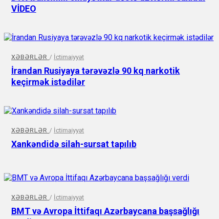
VİDEO
XƏBƏRLƏR
/
İctimaiyyət
İrandan Rusiyaya tərəvəzlə 90 kq narkotik
keçirmək istədilər
XƏBƏRLƏR
/
İctimaiyyət
Xankəndidə silah-sursat tapılıb
XƏBƏRLƏR
/
İctimaiyyət
BMT və Avropa İttifaqı Azərbaycana başsağlığı