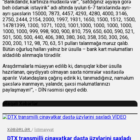
“Bankdandır, kartınıza müdaxilə var”, “satdığınız əşyaya görə
beh ödəmək istəyirik” adı altında iyulun 6-7 tarixlərində ayrı-
ayrı şəxslərin 15000, 7873, 4457, 4293, 4280, 4000, 3146,
2750, 2444, 2154, 2000, 1997, 1931, 1650, 1500, 1512, 1500,
14781399, 1300, 1071, 1020, 1001,1000, 1000, 1000, 1000,
1000, 1000, 999, 998, 900, 900, 810, 759, 650, 600, 590, 521,
501, 500, 500, 440, 406, 380, 380, 360, 358, 350, 300, 266,
200, 200, 112, 98, 70, 63, 51 pulları talanmağa məruz qalıb.
Bütün oğurluq halları yalnız bir üsulla – bank kart məlumatları
aldadılıb alınmaqla törədilir.
Araşdırmalarla müəyyən edilib ki, danışıqlar kiber üsulla
hazırlanan, qeydiyyatı olmayan saxta nömrələr vasitəsilə
aparılır. Vətəndaşlara çağırış edirik ki, tanımadığınız, naməlum
şəxslərə inanmayın, yalandır, şəxsi məlumatlarınızı
paylaşmayın!”, - DİN rəsmisi qeyd edib.
Əlaqəli Xəbərlər
XƏBƏRLƏR
/
İctimaiyyət
DTX transmilli cinayətkar dəstə üzvlərini saxladı