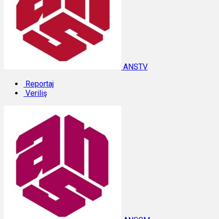
ANSTV
Reportaj
Veriliş