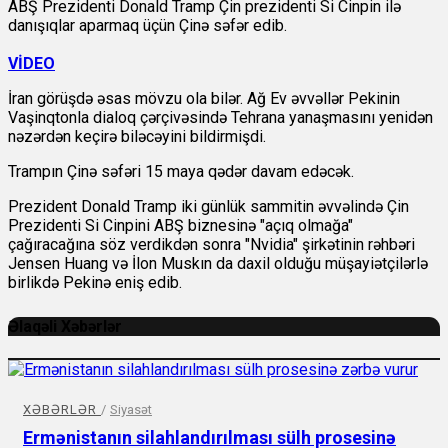
ABŞ Prezidenti Donald Tramp Çin prezidenti Si Cinpin ilə
danışıqlar aparmaq üçün Çinə səfər edib.
VİDEO
İran görüşdə əsas mövzu ola bilər. Ağ Ev əvvəllər Pekinin
Vaşinqtonla dialoq çərçivəsində Tehrana yanaşmasını yenidən
nəzərdən keçirə biləcəyini bildirmişdi.
Trampın Çinə səfəri 15 maya qədər davam edəcək.
Prezident Donald Tramp iki günlük sammitin əvvəlində Çin
Prezidenti Si Cinpini ABŞ biznesinə "açıq olmağa"
çağıracağına söz verdikdən sonra "Nvidia" şirkətinin rəhbəri
Jensen Huang və İlon Muskın da daxil olduğu müşayiətçilərlə
birlikdə Pekinə eniş edib.
Əlaqəli Xəbərlər
XƏBƏRLƏR
/
Siyasət
Ermənistanın silahlandırılması sülh prosesinə