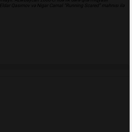
ə Eldar Qasımov və Nigar Camal “Running Scared” mahnısı ilə