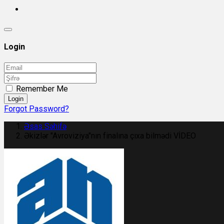
Login
Remember Me
Login
Forgot Password?
Əsas Səhifə
Əkizlər "Avroviziya"nın finalına çıxa bilmədi VİDEO