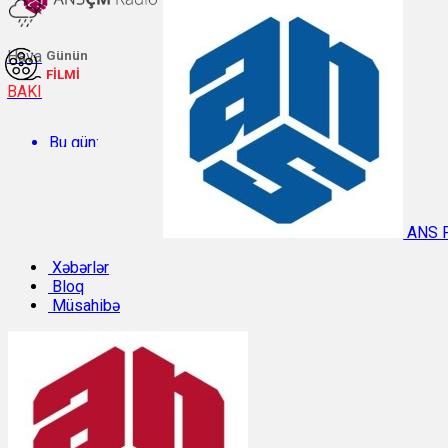
Hava
Günün
FİLMİ
BAKI
Bu gün:
Temperatur: 31.7°C. Rütubət: 44%.
ANS 
Sabah:
Xəbərlər
Bloq
Müsahibə
Temperatur: 31.1°C. Rütubət: 42%.