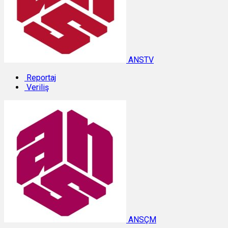
ANSTV
Reportaj
Veriliş
ANSÇM