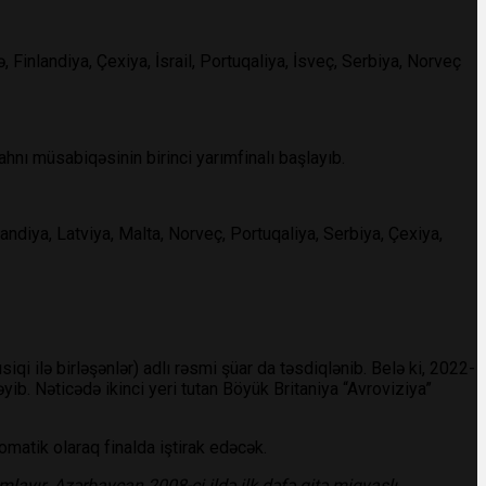
Finlandiya, Çexiya, İsrail, Portuqaliya, İsveç, Serbiya, Norveç
hnı müsabiqəsinin birinci yarımfinalı başlayıb.
andiya, Latviya, Malta, Norveç, Portuqaliya, Serbiya, Çexiya,
i ilə birləşənlər) adlı rəsmi şüar da təsdiqlənib. Belə ki, 2022-
b. Nəticədə ikinci yeri tutan Böyük Britaniya “Avroviziya”
omatik olaraq finalda iştirak edəcək.
mlayır. Azərbaycan 2008-ci ildə ilk dəfə qitə miqyaslı