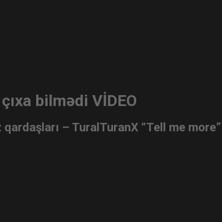
a çıxa bilmədi VİDEO
qardaşları – TuralTuranX “Tell me more” m