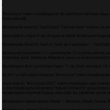
“Avroviziya” mahnı müsabiqəsinin ilk yarımfinal mərhələsi başa ç
finala yüksəlib.
Müsabiqədə ölkəmizi TuralTuranX “Tell me more” mahnısı ilə təms
Qeyd edək ki, mayın 9-da Ukrayna və Böyük Britaniyanın birgə təş
Müsabiqədə ölkəmizi Tural və Turan əkiz qardaşları – TuralTuranX
Azərbaycan təmsilçiləri 1-ci yarımfinalda 12-ci nömrə altında səh
Finlandiya, İsrail, Moldova, Niderland, İsveç və İsveçrə təmsilçilə
Müsabiqənin ikinci yarımfinalı mayın 11-də, finalı isə mayın 13-d
Bu il 67-ci dəfə təşkil olunacaq “Avroviziya” mahnı müsabiqəsind
Qeyd edək ki, “Avroviziya 2023” mahnı müsabiqəsi üçün ürəklərin 
ci ildə müsabiqədə Ukraynanın “Kalush Orchestra” qrupu birinci 
müsabiqəsini keçirmək hüququ əldə edib. Bu səbəbdən də hər iki
Müsabiqənin əsasını qoyan ölkələr – Almaniya, İtaliya, Fransa, Bö
Xatırladaq ki, İctimai TV “Avroviziya” mahnı müsabiqəsini Avropa