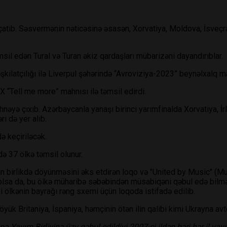
atıb. Səsvermənin nəticəsinə əsasən, Xorvatiya, Moldova, İsveçrə, 
il edən Tural və Turan əkiz qardaşları mübarizəni dayandırıblar.
kilatçılığı ilə Liverpul şəhərində “Avroviziya-2023” beynəlxalq ma
 “Tell me more” mahnısı ilə təmsil edirdi.
nəyə çıxıb. Azərbaycanla yanaşı birinci yarımfinalda Xorvatiya, İrl
ri də yer alıb.
ə keçiriləcək.
ə 37 ölkə təmsil olunur.
birlikdə döyünməsini əks etdirən loqo və "United by Music" (Musiq
olsa da, bu ölkə müharibə səbəbindən müsabiqəni qəbul edə bilməyi
 ölkənin bayrağı rəng sxemi üçün loqoda istifadə edilib.
yük Britaniya, İspaniya, həmçinin ötən ilin qalibi kimi Ukrayna avt
 Yayım Birliyinə üzv qəbul edildiyi 2007-ci ildən bəri hər il yayı