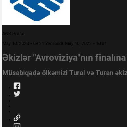
ANS Press
May 10, 2023 - 09:21
Yeniləndi: May 10, 2023 - 10:01
Əkizlər "Avroviziya"nın finalın
Müsabiqədə ölkəmizi Tural və Turan əkiz 