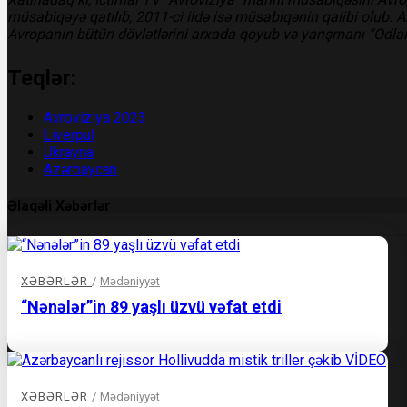
müsabiqəyə qatılıb, 2011-ci ildə isə müsabiqənin qalibi olub.
Avropanın bütün dövlətlərini arxada qoyub və yarışmanı “Odlar
Teqlər:
Avroviziya 2023
Liverpul
Ukrayna
Azərbaycan
Əlaqəli Xəbərlər
XƏBƏRLƏR
/
Mədəniyyət
“Nənələr”in 89 yaşlı üzvü vəfat etdi
XƏBƏRLƏR
/
Mədəniyyət