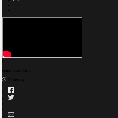
Oxuma müddəti:
2 dəqiqə