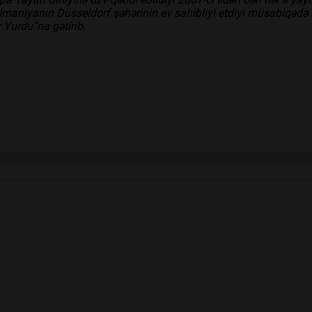
 Almaniyanın Düsseldorf şəhərinin ev sahibliyi etdiyi müsabiqəd
 Yurdu”na gətirib.