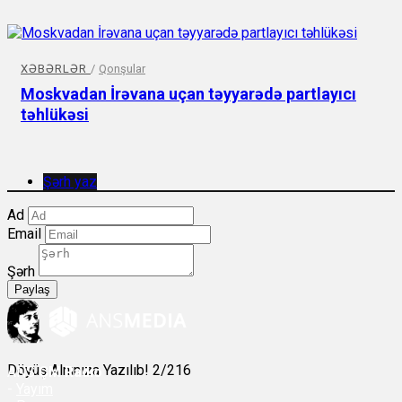
XƏBƏRLƏR
/
Qonşular
Moskvadan İrəvana uçan təyyarədə partlayıcı
təhlükəsi
Şərh yaz
Ad
Email
Şərh
Paylaş
Döyüş Alnınıza Yazılıb! 2/216
ANS
ÇM Radio
-
Yayım