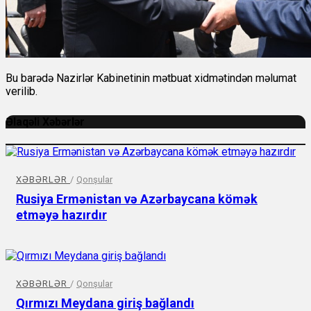
Bu barədə Nazirlər Kabinetinin mətbuat xidmətindən məlumat
verilib.
Əlaqəli Xəbərlər
XƏBƏRLƏR
/
Qonşular
Rusiya Ermənistan və Azərbaycana kömək
etməyə hazırdır
XƏBƏRLƏR
/
Qonşular
Qırmızı Meydana giriş bağlandı