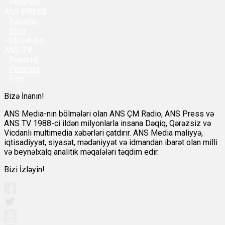
- Proqram
ANS
PRESS
-
Xəbərlər
-
Bloq
-
Müsahibə
ANS
TV
-
Reportaj
-
Proqram
-
Film
Bizə İnanın!
ANS Media-nın bölmələri olan ANS ÇM Radio, ANS Press və
ANS TV 1988-ci ildən milyonlarla insana Dəqiq, Qərəzsiz və
Vicdanlı multimedia xəbərləri çatdırır. ANS Media maliyyə,
iqtisadiyyat, siyasət, mədəniyyət və idmandan ibarət olan milli
və beynəlxalq analitik məqalələri təqdim edir.
Bizi İzləyin!