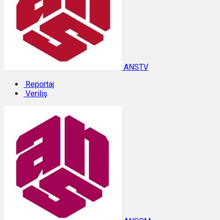
ANSTV
Reportaj
Veriliş