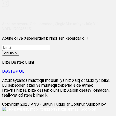
Abşeron rayonu, Qobu qəsəbəsi, Çingiz Mustafayev küç 311,
VÖEN:1700455151
Abunə ol və Xəbərlərdən birinci sən xəbərdar ol !
Abunə ol
Bizə Dəstək Olun!
DƏSTƏK OL!
Azərbaycanda müstəqil medianı yalnız Xalq dəstəkləyə bilər.
Bu səbəbdən azad və müstəqil xəbərlər əldə etmək
istəyirsinizsə, bizə dəstək olun! Biz Xalqın dəstəyi olmadan,
fəaliyyət göstərə bilmərik.
Copyright 2023 ANS - Bütün Hüquqlar Qorunur. Support by
Scorpion