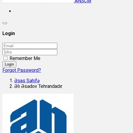
ANSÇM
Login
Remember Me
Login
Forgot Password?
Əsas Səhifə
Əli Əsədov Tehrandadır