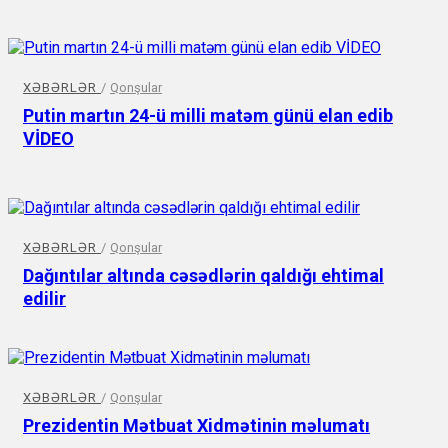
XƏBƏRLƏR
/
Qonşular
Putin martın 24-ü milli matəm günü elan edib
VİDEO
XƏBƏRLƏR
/
Qonşular
Dağıntılar altında cəsədlərin qaldığı ehtimal
edilir
XƏBƏRLƏR
/
Qonşular
Prezidentin Mətbuat Xidmətinin məlumatı