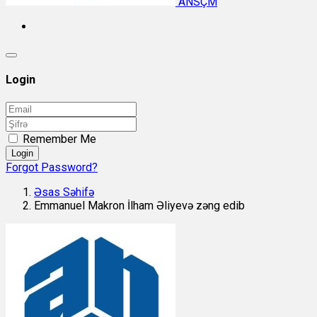
ANSÇM
Login
Remember Me
Login
Forgot Password?
Əsas Səhifə
Emmanuel Makron İlham Əliyevə zəng edib