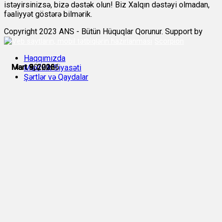
istəyirsinizsə, bizə dəstək olun! Biz Xalqın dəstəyi olmadan,
fəaliyyət göstərə bilmərik.
Copyright 2023 ANS - Bütün Hüquqlar Qorunur. Support by
Scorpion
Haqqımızda
Mart 8, 2026
Mart 8, 2026
Mart 9, 2026
Mart 9, 2026
Mart 9, 2026
Mart 10, 2026
Məxfilik Siyasəti
Şərtlər və Qaydalar