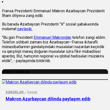
Fransa Prezidenti Emmanuel Makron Azərbaycan Prezidenti
İlham Əliyevə zəng edib.
Bu barədə Azərbaycan Prezidenti "X" sosial şəbəkəsində
məlumat
paylaşıb.
"Bu gün Prezident
Emmanuel Makrondan
telefon zəngi aldım.
Telefon söhbəti zamanı biz Azərbaycan–Fransa ikitərəfli
münasibətlərinin gündəliyindəki məsələləri nəzərdən keçirdik
və qarşılıqlı maraq doğuran məsələlər üzrə fikir mübadiləsi
apardıq. Biz, həmçinin regional və qlobal hadisələri müzakirə
etdik", - paylaşımda bildirilib.
Əlaqəli Xəbərlər
XƏBƏRLƏR
/
Siyasət
Makron Azərbaycan dilində paylaşım edib