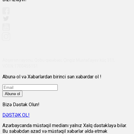
Abşeron rayonu, Qobu qəsəbəsi, Çingiz Mustafayev küç 311,
VÖEN:1700455151
Abunə ol və Xəbərlərdən birinci sən xəbərdar ol !
Abunə ol
Bizə Dəstək Olun!
DƏSTƏK OL!
Azərbaycanda müstəqil medianı yalnız Xalq dəstəkləyə bilər.
Bu səbəbdən azad və müstəqil xəbərlər əldə etmək