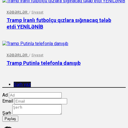
XƏBƏRLƏR
/
Siyasət
Tramp İranlı futbolçu qızlara sığınacaq tələb
etdi YENİLƏNİB
XƏBƏRLƏR
/
Siyasət
Tramp Putinlə telefonla danışıb
Şərh yaz
Ad
Email
Şərh
Paylaş