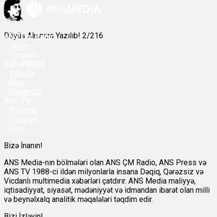
Döyüş Alnınıza Yazılıb! 2/216
ANS
ÇM Radio
-
Yayım
- Proqram
ANS
PRESS
-
Xəbərlər
-
Bloq
-
Müsahibə
ANS
TV
-
Reportaj
-
Proqram
-
Film
Bizə İnanın!
ANS Media-nın bölmələri olan ANS ÇM Radio, ANS Press və
ANS TV 1988-ci ildən milyonlarla insana Dəqiq, Qərəzsiz və
Vicdanlı multimedia xəbərləri çatdırır. ANS Media maliyyə,
iqtisadiyyat, siyasət, mədəniyyət və idmandan ibarət olan milli
və beynəlxalq analitik məqalələri təqdim edir.
Bizi İzləyin!