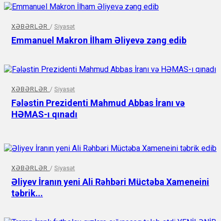
XƏBƏRLƏR
/
Siyasət
Emmanuel Makron İlham Əliyevə zəng edib
XƏBƏRLƏR
/
Siyasət
Fələstin Prezidenti Mahmud Abbas İranı və
HƏMAS-ı qınadı
XƏBƏRLƏR
/
Siyasət
Əliyev İranın yeni Ali Rəhbəri Müctəba Xameneini
təbrik...