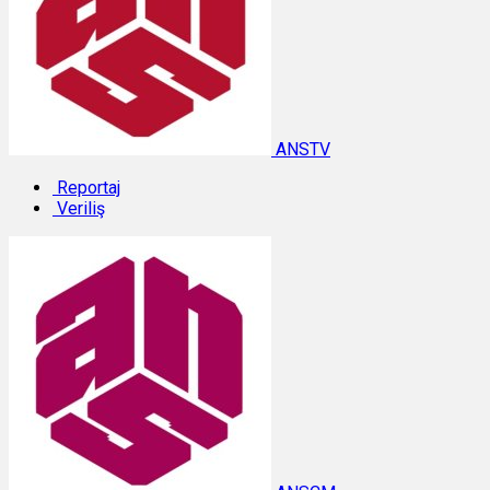
ANSTV
Reportaj
Veriliş