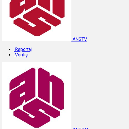
ANSTV
Reportaj
Veriliş