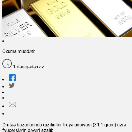
Oxuma müddəti:
1 dəqiqədən az
Əmtəə bazarlarında qızılın bir troya unsiyası (31,1 qram) üzrə
fyuçerslərin dəyəri azalıb.