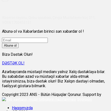
Abşeron rayonu, Qobu qəsəbəsi, Çingiz Mustafayev küç 311,
VÖEN:1700455151
Abunə ol və Xəbərlərdən birinci sən xəbərdar ol !
Abunə ol
Bizə Dəstək Olun!
DƏSTƏK OL!
Azərbaycanda müstəqil medianı yalnız Xalq dəstəkləyə bilər.
Bu səbəbdən azad və müstəqil xəbərlər əldə etmək
istəyirsinizsə, bizə dəstək olun! Biz Xalqın dəstəyi olmadan,
fəaliyyət göstərə bilmərik.
Copyright 2023 ANS - Bütün Hüquqlar Qorunur. Support by
Scorpion
Haqqımızda