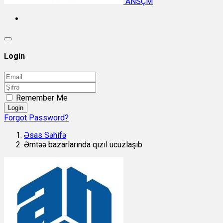
ANSÇM
Login
Remember Me
Login
Forgot Password?
Əsas Səhifə
Əmtəə bazarlarında qızıl ucuzlaşıb