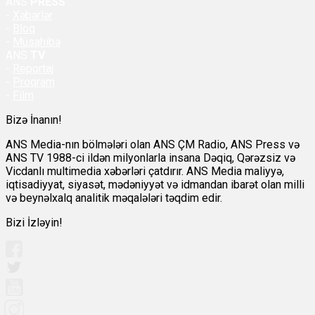
ANS
PRESS
-
Xəbərlər
-
Bloq
-
Müsahibə
ANS
TV
-
Reportaj
-
Proqram
-
Film
Bizə İnanın!
ANS Media-nın bölmələri olan ANS ÇM Radio, ANS Press və
ANS TV 1988-ci ildən milyonlarla insana Dəqiq, Qərəzsiz və
Vicdanlı multimedia xəbərləri çatdırır. ANS Media maliyyə,
iqtisadiyyat, siyasət, mədəniyyət və idmandan ibarət olan milli
və beynəlxalq analitik məqalələri təqdim edir.
Bizi İzləyin!