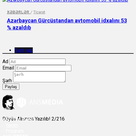
XƏBƏRLƏR
/
Ticarət
Azərbaycan Gürcüstandan avtomobil idxalını 53
% azaldıb
Şərh yaz
Ad
Email
Şərh
Paylaş
Döyüş Alnınıza Yazılıb! 2/216
ANS
ÇM Radio
-
Yayım
- Proqram