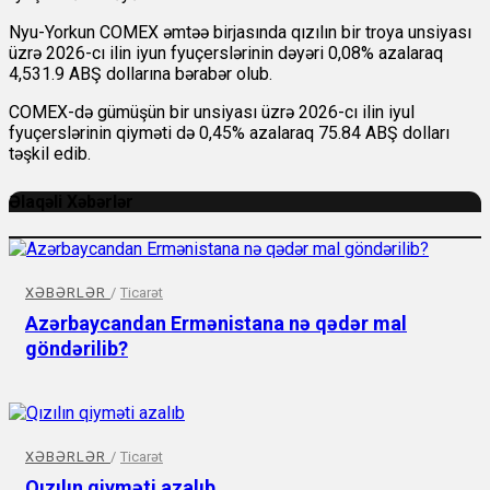
Nyu-Yorkun COMEX əmtəə birjasında qızılın bir troya unsiyası
üzrə 2026-cı ilin iyun fyuçerslərinin dəyəri 0,08% azalaraq
4,531.9 ABŞ dollarına bərabər olub.
COMEX-də gümüşün bir unsiyası üzrə 2026-cı ilin iyul
fyuçerslərinin qiyməti də 0,45% azalaraq 75.84 ABŞ dolları
təşkil edib.
Əlaqəli Xəbərlər
XƏBƏRLƏR
/
Ticarət
Azərbaycandan Ermənistana nə qədər mal
göndərilib?
XƏBƏRLƏR
/
Ticarət
Qızılın qiyməti azalıb