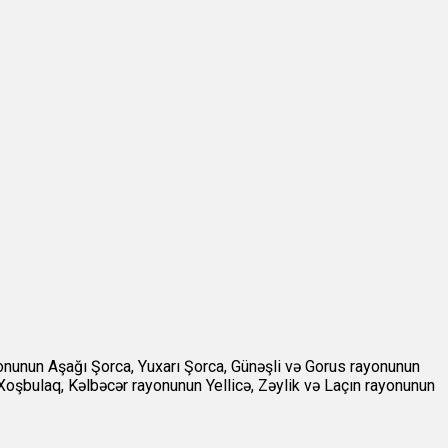
onunun Aşağı Şorca, Yuxarı Şorca, Günəşli və Gorus rayonunun
şbulaq, Kəlbəcər rayonunun Yellicə, Zəylik və Laçın rayonunun