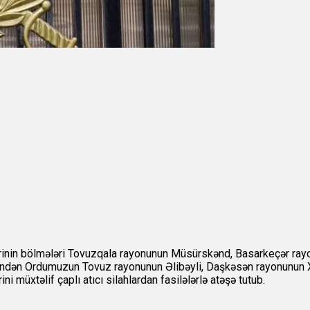
ərinin bölmələri Tovuzqala rayonunun Müsürskənd, Basarkeçər ray
indən Ordumuzun Tovuz rayonunun Əlibəyli, Daşkəsən rayonunun Xo
 müxtəlif çaplı atıcı silahlardan fasilələrlə atəşə tutub.