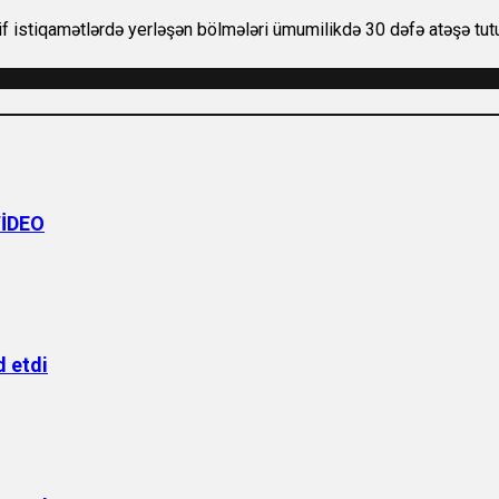
 istiqamətlərdə yerləşən bölmələri ümumilikdə 30 dəfə atəşə tutu
VİDEO
 etdi