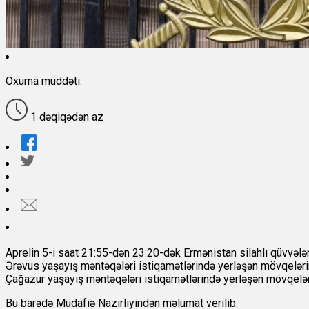
Oxuma müddəti:
1 dəqiqədən az
Aprelin 5-i saat 21:55-dən 23:20-dək Ermənistan silahlı qüvvəl
Ərəvus yaşayış məntəqələri istiqamətlərində yerləşən mövqelər
Çağazur yaşayış məntəqələri istiqamətlərində yerləşən mövqelərini
Bu barədə Müdafiə Nazirliyindən məlumat verilib.