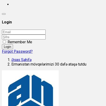
Login
Remember Me
Login
Forgot Password?
Əsas Səhifə
Ermənistan mövqelərimizi 30 dəfə atəşə tutdu