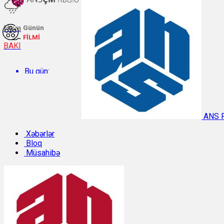
Hava
Günün
FİLMİ
BAKI
Bu gün:
Temperatur: 27°C. Rütubət: 61%.
ANS 
Sabah:
Xəbərlər
Bloq
Müsahibə
Temperatur: 29.8°C. Rütubət: 49%.