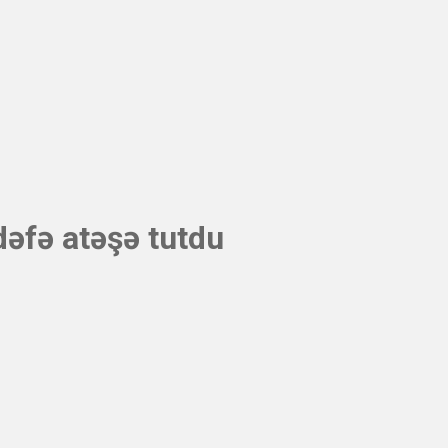
əfə atəşə tutdu