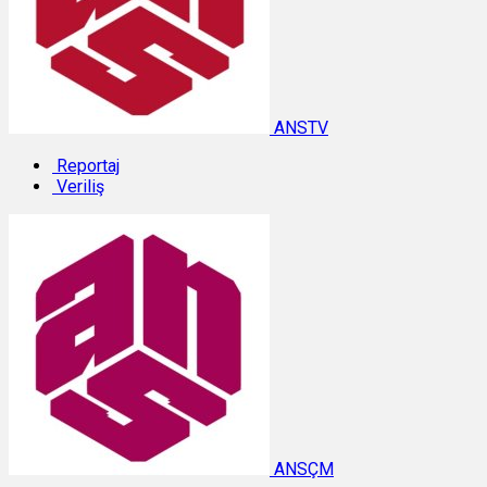
ANSTV
Reportaj
Veriliş
ANSÇM