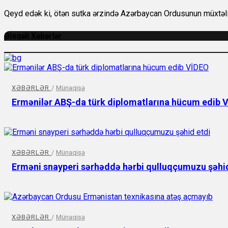
Qeyd edək ki, ötən sutka ərzində Azərbaycan Ordusunun müxtəlif
Əlaqəli Xəbərlər
XƏBƏRLƏR
/
Münaqişə
Ermənilər ABŞ-da türk diplomatlarına hücum edib 
XƏBƏRLƏR
/
Münaqişə
Erməni snayperi sərhəddə hərbi qulluqçumuzu şəhid
XƏBƏRLƏR
/
Münaqişə