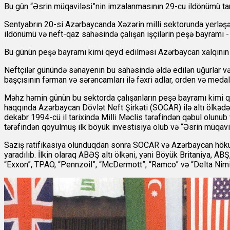
Bu gün “Əsrin müqaviləsi”nin imzalanmasının 29-cu ildönümü ta
Sentyabrın 20-si Azərbaycanda Xəzərin milli sektorunda yerləşən
ildönümü və neft-qaz sahəsində çalışan işçilərin peşə bayramı - 
Bu günün peşə bayramı kimi qeyd edilməsi Azərbaycan xalqının Üm
Neftçilər günündə sənayenin bu sahəsində əldə edilən uğurlar və
başçısının fərman və sərəncamları ilə fəxri adlar, orden və medalla
Məhz həmin günün bu sektorda çalışanların peşə bayramı kimi qe
haqqında Azərbaycan Dövlət Neft Şirkəti (SOCAR) ilə altı ölkədən
dekabr 1994-cü il tarixində Milli Məclis tərəfindən qəbul olunub 
tərəfindən qoyulmuş ilk böyük investisiya olub və “Əsrin müqavilə
Saziş ratifikasiya olunduqdan sonra SOCAR və Azərbaycan höku
yaradılıb. İlkin olaraq ABƏŞ altı ölkəni, yəni Böyük Britaniya, ABŞ
“Exxon”, TPAO, “Pennzoil”, “McDermott”, “Ramco” və “Delta Nimir