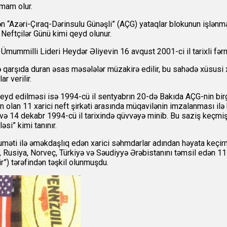
mam olur.
 “Azəri-Çıraq-Dərinsulu Günəşli” (AÇG) yataqlar blokunun işlənmə
Neftçilər Günü kimi qeyd olunur.
ummilli Lideri Heydər Əliyevin 16 avqust 2001-ci il tarixli fərman
 qarşıda duran əsas məsələlər müzakirə edilir, bu sahədə xüsusi 
r verilir.
yd edilməsi isə 1994-cü il sentyabrın 20-də Bakıda AÇG-nin birg
 olan 11 xarici neft şirkəti arasında müqavilənin imzalanması ilə 
və 14 dekabr 1994-cü il tarixində qüvvəyə minib. Bu saziş keçmiş So
si” kimi tanınır.
məti ilə əməkdaşlıq edən xarici səhmdarlar adından həyata keçi
, Rusiya, Norveç, Türkiyə və Səudiyyə Ərəbistanını təmsil edən 11 iri
”) tərəfindən təşkil olunmuşdu.