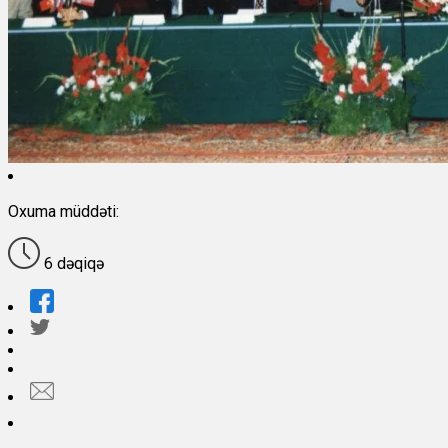
Oxuma müddəti:
6 dəqiqə