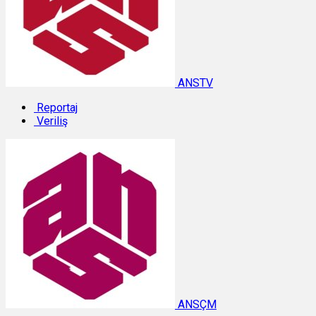
ANSTV
Reportaj
Veriliş
ANSÇM