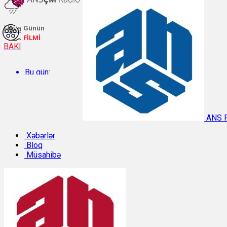
Hava
Günün
FİLMİ
BAKI
Bu gün:
Temperatur: 27.2°C. Rütubət: 55%.
ANS 
Sabah:
Xəbərlər
Bloq
Müsahibə
Temperatur: 28.3°C. Rütubət: 57%.