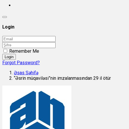
Login
Remember Me
Login
Forgot Password?
Əsas Səhifə
“Əsrin müqaviləsi”nin imzalanmasından 29 il ötür