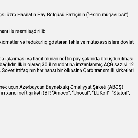
si üzrə Hasilatın Pay Bölgüsü Sazişinin (“Əsrin müqaviləsi”)
ı ilə rəsmiləşdirilib.
xidmətlər və fədakarlıq göstərən fəhlə və mütəxəssislərə dövlət
ə işlənməsi və hasil olunan neftin pay şəklində bölüşdürülməsi
bağlıdır. İlkin olaraq 30 il müddətinə imzanlanmış AÇG sazişi 12
vet İttifaqının hər hansı bir ölkəsinə Qərb transmilli şirkətləri
rmək üçün Azərbaycan Beynəlxalq Əməliyyat Şirkəti (ABƏŞ)
 xarici neft şirkəti (BP, “Amoco”, “Unocal”, “LUKoil”, “Statoil”,