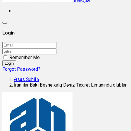
ANSÇM
Login
Remember Me
Login
Forgot Password?
Əsas Səhifə
İranlılar Bakı Beynəlxalq Dəniz Ticarət Limanında olublar