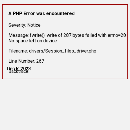
A PHP Error was encountered
Severity: Notice
Message: fwrite(): write of 287 bytes failed with errno=28
No space left on device
Filename: drivers/Session_files_driver.php
Line Number: 267
Dec 5, 2023
Dec 6, 2023
Dec 6, 2023
Dec 7, 2023
Dec 7, 2023
Dec 8, 2023
Backtrace: