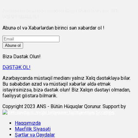
Abşeron rayonu, Qobu qəsəbəsi, Çingiz Mustafayev küç 311,
VÖEN:1700455151
Abunə ol və Xəbərlərdən birinci sən xəbərdar ol !
Abunə ol
Bizə Dəstək Olun!
DƏSTƏK OL!
Azərbaycanda müstəqil medianı yalnız Xalq dəstəkləyə bilər.
Bu səbəbdən azad və müstəqil xəbərlər əldə etmək
istəyirsinizsə, bizə dəstək olun! Biz Xalqın dəstəyi olmadan,
fəaliyyət göstərə bilmərik.
Copyright 2023 ANS - Bütün Hüquqlar Qorunur. Support by
Scorpion
Haqqımızda
Məxfilik Siyasəti
Şərtlər və Qaydalar