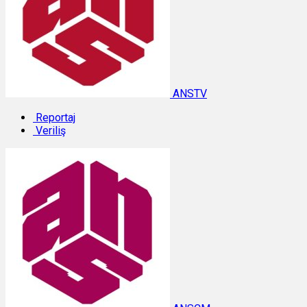
ANSTV
Reportaj
Veriliş