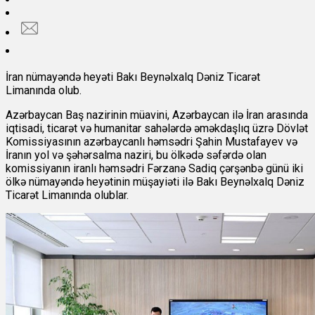
İran nümayəndə heyəti Bakı Beynəlxalq Dəniz Ticarət
Limanında olub.
Azərbaycan Baş nazirinin müavini, Azərbaycan ilə İran arasında
iqtisadi, ticarət və humanitar sahələrdə əməkdaşlıq üzrə Dövlət
Komissiyasının azərbaycanlı həmsədri Şahin Mustafayev və
İranın yol və şəhərsalma naziri, bu ölkədə səfərdə olan
komissiyanın iranlı həmsədri Fərzanə Sadiq çərşənbə günü iki
ölkə nümayəndə heyətinin müşayiəti ilə Bakı Beynəlxalq Dəniz
Ticarət Limanında olublar.