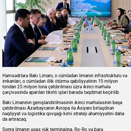
Həmsədrlərə Bakı Limanı, o cümlədən limanın infrastrukturu və
imkanları, o cümlədən illik ötürmə qabiliyyətinin 15 milyon
tondan 25 milyon tona çatdırılması üzrə ikinci mərhələ
çərçivəsində aparılan tikinti işləri barədə təqdimat keçirilib.
Bakı Limanının genişləndirilməsinin ikinci mərhələsinin başa
çatdırılması Azərbaycanın Avropa ilə Asiyanı birləşdirən
nəqliyyat və logistika qovşağı kimi strateji əhəmiyyətini daha
da artıracaq.
Sonra limanın əsas yük terminalına, Ro-Ro və bərə