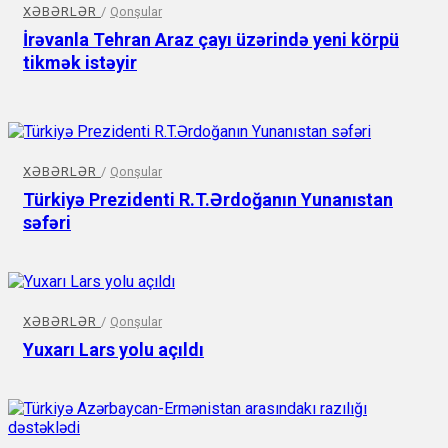
XƏBƏRLƏR
/
Qonşular
İrəvanla Tehran Araz çayı üzərində yeni körpü
tikmək istəyir
XƏBƏRLƏR
/
Qonşular
Türkiyə Prezidenti R.T.Ərdoğanın Yunanıstan
səfəri
XƏBƏRLƏR
/
Qonşular
Yuxarı Lars yolu açıldı