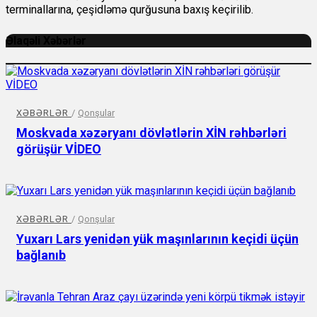
terminallarına, çeşidləmə qurğusuna baxış keçirilib.
Əlaqəli Xəbərlər
XƏBƏRLƏR
/
Qonşular
Moskvada xəzəryanı dövlətlərin XİN rəhbərləri
görüşür VİDEO
XƏBƏRLƏR
/
Qonşular
Yuxarı Lars yenidən yük maşınlarının keçidi üçün
bağlanıb