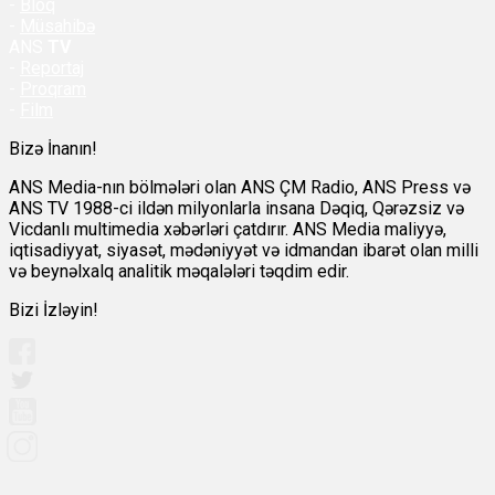
-
Bloq
-
Müsahibə
ANS
TV
-
Reportaj
-
Proqram
-
Film
Bizə İnanın!
ANS Media-nın bölmələri olan ANS ÇM Radio, ANS Press və
ANS TV 1988-ci ildən milyonlarla insana Dəqiq, Qərəzsiz və
Vicdanlı multimedia xəbərləri çatdırır. ANS Media maliyyə,
iqtisadiyyat, siyasət, mədəniyyət və idmandan ibarət olan milli
və beynəlxalq analitik məqalələri təqdim edir.
Bizi İzləyin!