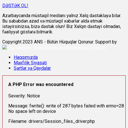
DƏSTƏK OL!
Azərbaycanda müstəqil medianı yalnız Xalq dəstəkləyə bilər.
Bu səbəbdən azad və müstəqil xəbərlər əldə etmək
istəyirsinizsə, bizə dəstək olun! Biz Xalqın dəstəyi olmadan,
fəaliyyət göstərə bilmərik.
Copyright 2023 ANS - Bütün Hüquqlar Qorunur. Support by
Scorpion
Haqqımızda
Məxfilik Siyasəti
Şərtlər və Qaydalar
A PHP Error was encountered
Severity: Notice
Message: fwrite(): write of 287 bytes failed with errno=28
No space left on device
Filename: drivers/Session_files_driver.php