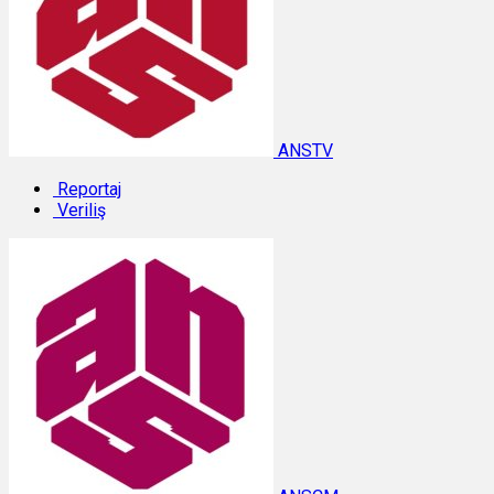
ANSTV
Reportaj
Veriliş