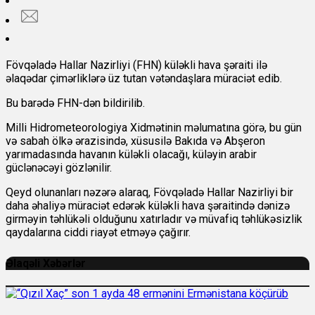
Fövqəladə Hallar Nazirliyi (FHN) küləkli hava şəraiti ilə
əlaqədar çimərliklərə üz tutan vətəndaşlara müraciət edib.
Bu barədə
FHN-dən bildirilib.
Milli Hidrometeorologiya Xidmətinin məlumatına görə, bu gün
və sabah ölkə ərazisində, xüsusilə Bakıda və Abşeron
yarımadasında havanın küləkli olacağı, küləyin arabir
güclənəcəyi gözlənilir.
Qeyd olunanları nəzərə alaraq, Fövqəladə Hallar Nazirliyi bir
daha əhaliyə müraciət edərək küləkli hava şəraitində dənizə
girməyin təhlükəli olduğunu xatırladır və müvafiq təhlükəsizlik
qaydalarına ciddi riayət etməyə çağırır.
Əlaqəli Xəbərlər