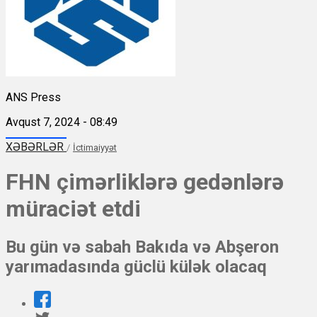
ANS Press
Avqust 7, 2024 - 08:49
XƏBƏRLƏR
/
İctimaiyyət
FHN çimərliklərə gedənlərə
müraciət etdi
Bu gün və sabah Bakıda və Abşeron
yarımadasında güclü külək olacaq