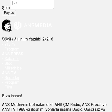
Şərh
Paylaş
Döyüş Alnınıza Yazılıb! 2/216
ANS
ÇM Radio
-
Yayım
- Proqram
ANS
PRESS
-
Xəbərlər
-
Bloq
-
Müsahibə
ANS
TV
-
Reportaj
-
Proqram
-
Film
Bizə İnanın!
ANS Media-nın bölmələri olan ANS ÇM Radio, ANS Press və
ANS TV 1988-ci ildən milyonlarla insana Dəqiq, Qərəzsiz və