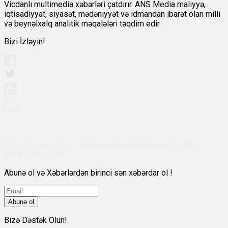
Vicdanlı multimedia xəbərləri çatdırır. ANS Media maliyyə,
iqtisadiyyat, siyasət, mədəniyyət və idmandan ibarət olan milli
və beynəlxalq analitik məqalələri təqdim edir.
Bizi İzləyin!
Abşeron rayonu, Qobu qəsəbəsi, Çingiz Mustafayev küç 311,
VÖEN:1700455151
Abunə ol və Xəbərlərdən birinci sən xəbərdar ol !
Abunə ol
Bizə Dəstək Olun!