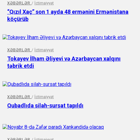
XƏBƏRLƏR
/
İctimaiyyət
“Qızıl Xaç” son 1 ayda 48 ermənini Ermənistana
köçürüb
XƏBƏRLƏR
/
İctimaiyyət
Tokayev İlham Əliyevi və Azərbaycan xalqını
təbrik etdi
XƏBƏRLƏR
/
İctimaiyyət
Qubadlıda silah-sursat tapıldı
XƏBƏRLƏR
/
İctimaiyyət