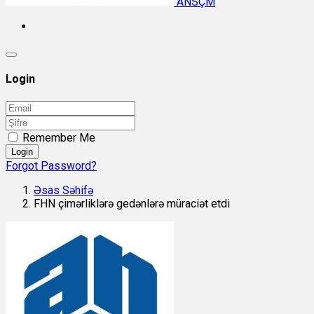
ANSÇM
Login
Remember Me
Login
Forgot Password?
Əsas Səhifə
FHN çimərliklərə gedənlərə müraciət etdi