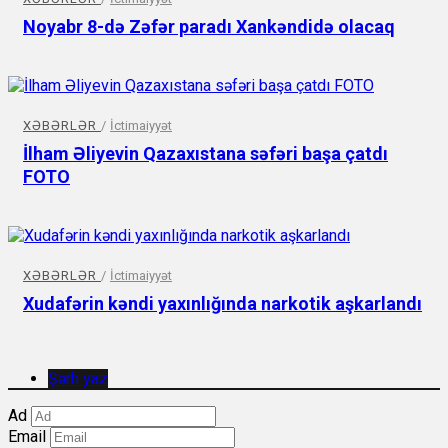
Noyabr 8-də Zəfər paradı Xankəndidə olacaq
XƏBƏRLƏR
/
İctimaiyyət
İlham Əliyevin Qazaxıstana səfəri başa çatdı
FOTO
XƏBƏRLƏR
/
İctimaiyyət
Xudafərin kəndi yaxınlığında narkotik aşkarlandı
Şərh yaz
Ad
Email