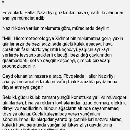
Fövqəladə Hallar Nazirliyi gözlənilən hava şəraiti ilə əlaqədar
əhaliyə müraciət edib.
Nazirlikdən verilən məlumata görə, müraciətdə deyilir:
"Milli Hidrometeorologiya Xidmətinin məlumatına görə, yaxın
günlər ərzində bəzi ərazilərdə güclü külək əsəcəyi, hava
şəraitinin fasilələrlə yağıntılı keçəcəyi, yağışın ayrı-ayrı
yerlərdə leysan xarakterli olacağı, bəzi dağ çaylarından
qısamüddətli sel və daşqın keçəcəyi, şimşək çaxacağı
proqnozlaşdırılır.
Qeyd olunanları nəzərə alaraq, Fövqəladə Hallar Nazirliyi
əhaliyə müraciət edərək müvafiq təhlükəsizlik qaydalarına
riayət etməyə çağırır.
Belə ki, güclü külək zamanı yüngül konstruksiyalı və müvəqqəti
tikililərdən, bina və reklam lövhələrindən uzaq durmaq, elektrik
dirəyi və naqillərinin, hündür ağacların altında dayanmamaq
tövsiyə olunur. Güclü küləyin baş verən yanğınların
söndürülməsi ilə əlaqədar yaratdığı çətinlikləri nəzərə alaraq,
küləkli hava şəraitində yanğın təhlükəsizliyi qaydalarına