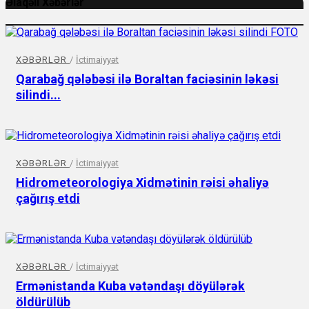
Əlaqəli Xəbərlər
XƏBƏRLƏR
/
İctimaiyyət
Qarabağ qələbəsi ilə Boraltan faciəsinin ləkəsi
silindi...
XƏBƏRLƏR
/
İctimaiyyət
Hidrometeorologiya Xidmətinin rəisi əhaliyə
çağırış etdi
XƏBƏRLƏR
/
İctimaiyyət
Ermənistanda Kuba vətəndaşı döyülərək
öldürülüb