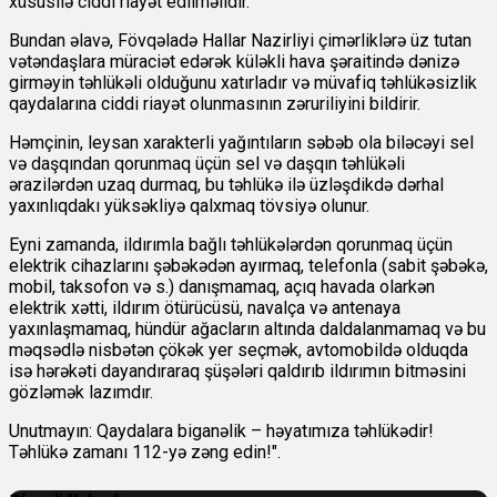
xüsusilə ciddi riayət edilməlidir.
Bundan əlavə, Fövqəladə Hallar Nazirliyi çimərliklərə üz tutan
vətəndaşlara müraciət edərək küləkli hava şəraitində dənizə
girməyin təhlükəli olduğunu xatırladır və müvafiq təhlükəsizlik
qaydalarına ciddi riayət olunmasının zəruriliyini bildirir.
Həmçinin, leysan xarakterli yağıntıların səbəb ola biləcəyi sel
və daşqından qorunmaq üçün sel və daşqın təhlükəli
ərazilərdən uzaq durmaq, bu təhlükə ilə üzləşdikdə dərhal
yaxınlıqdakı yüksəkliyə qalxmaq tövsiyə olunur.
Eyni zamanda, ildırımla bağlı təhlükələrdən qorunmaq üçün
elektrik cihazlarını şəbəkədən ayırmaq, telefonla (sabit şəbəkə,
mobil, taksofon və s.) danışmamaq, açıq havada olarkən
elektrik xətti, ildırım ötürücüsü, navalça və antenaya
yaxınlaşmamaq, hündür ağacların altında daldalanmamaq və bu
məqsədlə nisbətən çökək yer seçmək, avtomobildə olduqda
isə hərəkəti dayandıraraq şüşələri qaldırıb ildırımın bitməsini
gözləmək lazımdır.
Unutmayın: Qaydalara biganəlik – həyatımıza təhlükədir!
Təhlükə zamanı 112-yə zəng edin!".