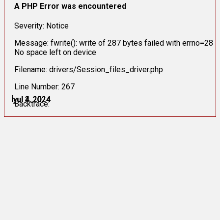
A PHP Error was encountered
Severity: Notice
Message: fwrite(): write of 287 bytes failed with errno=28
No space left on device
Filename: drivers/Session_files_driver.php
Line Number: 267
İyul 3, 2024
İyul 3, 2024
İyul 4, 2024
İyul 4, 2024
İyul 4, 2024
İyul 4, 2024
Backtrace: