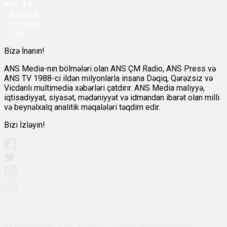
ANS
TV
-
Reportaj
-
Proqram
-
Film
Bizə İnanın!
ANS Media-nın bölmələri olan ANS ÇM Radio, ANS Press və
ANS TV 1988-ci ildən milyonlarla insana Dəqiq, Qərəzsiz və
Vicdanlı multimedia xəbərləri çatdırır. ANS Media maliyyə,
iqtisadiyyat, siyasət, mədəniyyət və idmandan ibarət olan milli
və beynəlxalq analitik məqalələri təqdim edir.
Bizi İzləyin!