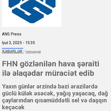
ANS Press
İyul 3, 2025 - 15:35
XƏBƏRLƏR
/
İctimaiyyət
FHN gözlənilən hava şəraiti
ilə əlaqədar müraciət edib
Yaxın günlər ərzində bəzi ərazilərdə
güclü külək əsəcək, yağış yaşacaq, dağ
çaylarından qısamüddətli sel və daşqın
keçəcək