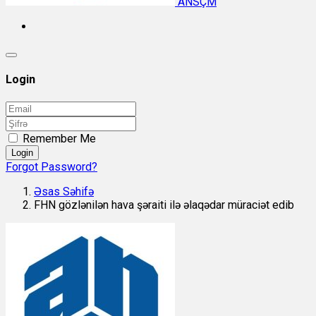
ANSÇM
Login
Remember Me
Login
Forgot Password?
Əsas Səhifə
FHN gözlənilən hava şəraiti ilə əlaqədar müraciət edib