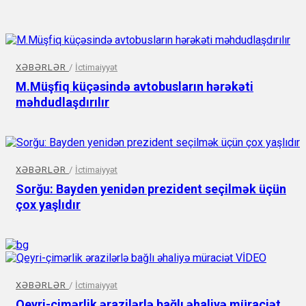
XƏBƏRLƏR
/
İctimaiyyət
M.Müşfiq küçəsində avtobusların hərəkəti
məhdudlaşdırılır
XƏBƏRLƏR
/
İctimaiyyət
Sorğu: Bayden yenidən prezident seçilmək üçün
çox yaşlıdır
XƏBƏRLƏR
/
İctimaiyyət
Qeyri-çimərlik ərazilərlə bağlı əhaliyə müraciət