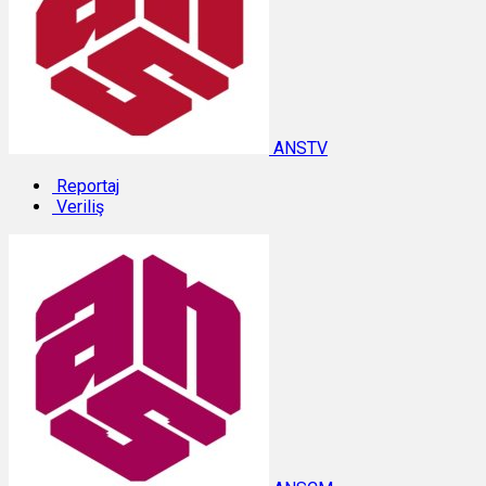
ANSTV
Reportaj
Veriliş