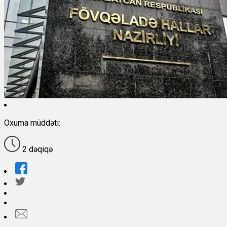
Oxuma müddəti:
2 dəqiqə