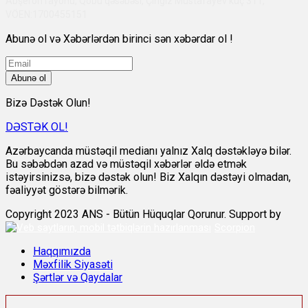
Abşeron rayonu, Qobu qəsəbəsi, Çingiz Mustafayev küç 311,
VÖEN:1700455151
Abunə ol və Xəbərlərdən birinci sən xəbərdar ol !
Abunə ol
Bizə Dəstək Olun!
DƏSTƏK OL!
Azərbaycanda müstəqil medianı yalnız Xalq dəstəkləyə bilər.
Bu səbəbdən azad və müstəqil xəbərlər əldə etmək
istəyirsinizsə, bizə dəstək olun! Biz Xalqın dəstəyi olmadan,
fəaliyyət göstərə bilmərik.
Copyright 2023 ANS - Bütün Hüquqlar Qorunur. Support by
Scorpion
Haqqımızda
Məxfilik Siyasəti
Şərtlər və Qaydalar