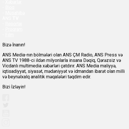
-
Xəbərlər
-
Bloq
-
Müsahibə
ANS
TV
-
Reportaj
-
Proqram
-
Film
Bizə İnanın!
ANS Media-nın bölmələri olan ANS ÇM Radio, ANS Press və
ANS TV 1988-ci ildən milyonlarla insana Dəqiq, Qərəzsiz və
Vicdanlı multimedia xəbərləri çatdırır. ANS Media maliyyə,
iqtisadiyyat, siyasət, mədəniyyət və idmandan ibarət olan milli
və beynəlxalq analitik məqalələri təqdim edir.
Bizi İzləyin!