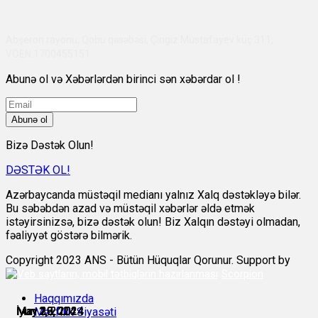
Abşeron rayonu, Qobu qəsəbəsi, Çingiz Mustafayev küç 311,
VÖEN:1700455151
Abunə ol və Xəbərlərdən birinci sən xəbərdar ol !
Abunə ol
Bizə Dəstək Olun!
DƏSTƏK OL!
Azərbaycanda müstəqil medianı yalnız Xalq dəstəkləyə bilər.
Bu səbəbdən azad və müstəqil xəbərlər əldə etmək
istəyirsinizsə, bizə dəstək olun! Biz Xalqın dəstəyi olmadan,
fəaliyyət göstərə bilmərik.
Copyright 2023 ANS - Bütün Hüquqlar Qorunur. Support by
Scorpion
Haqqımızda
May 28, 2024
May 29, 2024
May 29, 2024
May 30, 2024
İyun 1, 2024
İyun 2, 2024
Məxfilik Siyasəti