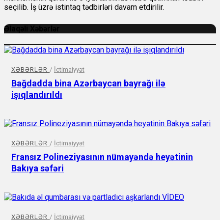
seçilib. İş üzrə istintaq tədbirləri davam etdirilir.
Əlaqəli Xəbərlər
XƏBƏRLƏR
/
İctimaiyyət
Bağdadda bina Azərbaycan bayrağı ilə
işıqlandırıldı
XƏBƏRLƏR
/
İctimaiyyət
Fransız Polineziyasının nümayəndə heyətinin
Bakıya səfəri
XƏBƏRLƏR
/
İctimaiyyət