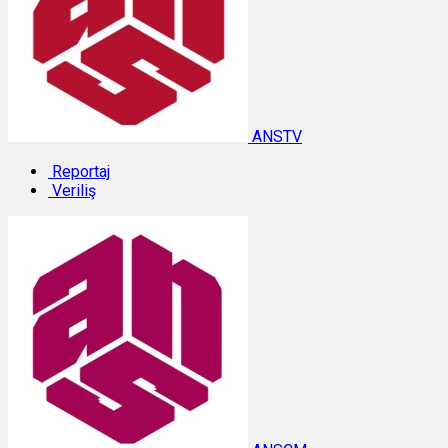
ANSTV
Reportaj
Veriliş