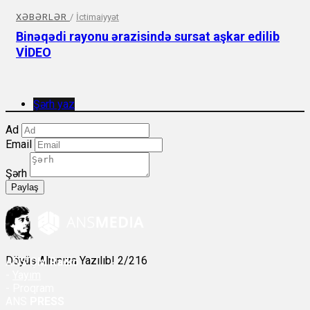
XƏBƏRLƏR
/
İctimaiyyət
Binəqədi rayonu ərazisində sursat aşkar edilib
VİDEO
Şərh yaz
Ad
Email
Şərh
Paylaş
Döyüş Alnınıza Yazılıb! 2/216
ANS
ÇM Radio
-
Yayım
- Proqram
ANS
PRESS