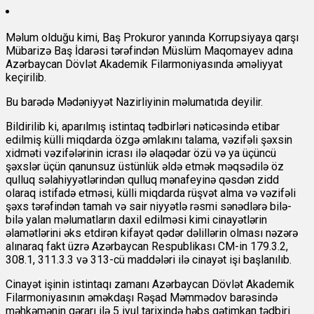
Məlum olduğu kimi, Baş Prokuror yanında Korrupsiyaya qarşı
Mübarizə Baş İdarəsi tərəfindən Müslüm Maqomayev adına
Azərbaycan Dövlət Akademik Filarmoniyasında əməliyyat
keçirilib.
Bu barədə Mədəniyyət Nazirliyinin məlumatıda deyilir.
Bildirilib ki, aparılmış istintaq tədbirləri nəticəsində etibar
edilmiş külli miqdarda özgə əmlakını talama, vəzifəli şəxsin
xidməti vəzifələrinin icrası ilə əlaqədar özü və ya üçüncü
şəxslər üçün qanunsuz üstünlük əldə etmək məqsədilə öz
qulluq səlahiyyətlərindən qulluq mənafeyinə qəsdən zidd
olaraq istifadə etməsi, külli miqdarda rüşvət alma və vəzifəli
şəxs tərəfindən tamah və sair niyyətlə rəsmi sənədlərə bilə-
bilə yalan məlumatların daxil edilməsi kimi cinayətlərin
əlamətlərini əks etdirən kifayət qədər dəlillərin olması nəzərə
alınaraq fakt üzrə Azərbaycan Respublikası CM-in 179.3.2,
308.1, 311.3.3 və 313-cü maddələri ilə cinayət işi başlanılıb.
Cinayət işinin istintaqı zamanı Azərbaycan Dövlət Akademik
Filarmoniyasının əməkdaşı Rəşad Məmmədov barəsində
məhkəmənin qərarı ilə 5 iyul tarixində həbs qətimkan tədbiri