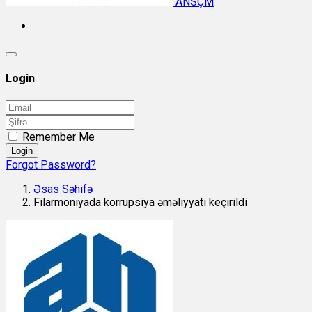
ANSÇM
Login
Remember Me
Login
Forgot Password?
Əsas Səhifə
Filarmoniyada korrupsiya əməliyyatı keçirildi