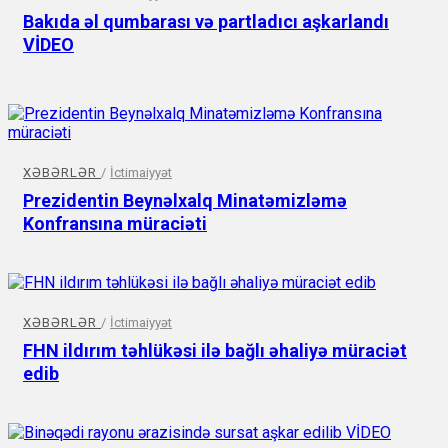
Bakıda əl qumbarası və partladıcı aşkarlandı
VİDEO
XƏBƏRLƏR
/
İctimaiyyət
Prezidentin Beynəlxalq Minatəmizləmə
Konfransına müraciəti
XƏBƏRLƏR
/
İctimaiyyət
FHN ildırım təhlükəsi ilə bağlı əhaliyə müraciət
edib