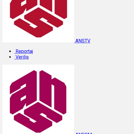
ANSTV
Reportaj
Veriliş