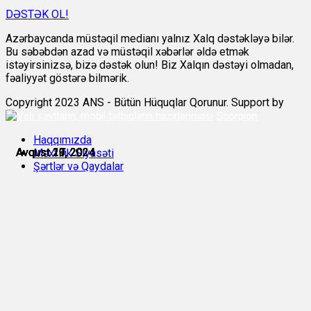
DƏSTƏK OL!
Azərbaycanda müstəqil medianı yalnız Xalq dəstəkləyə bilər.
Bu səbəbdən azad və müstəqil xəbərlər əldə etmək
istəyirsinizsə, bizə dəstək olun! Biz Xalqın dəstəyi olmadan,
fəaliyyət göstərə bilmərik.
Copyright 2023 ANS - Bütün Hüquqlar Qorunur. Support by
Scorpion
Haqqımızda
Avqust 19, 2024
Avqust 19, 2024
Avqust 20, 2024
Avqust 21, 2024
Avqust 23, 2024
Avqust 27, 2024
Məxfilik Siyasəti
Şərtlər və Qaydalar