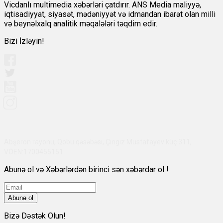
Vicdanlı multimedia xəbərləri çatdırır. ANS Media maliyyə,
iqtisadiyyat, siyasət, mədəniyyət və idmandan ibarət olan milli
və beynəlxalq analitik məqalələri təqdim edir.
Bizi İzləyin!
Abşeron rayonu, Qobu qəsəbəsi, Çingiz Mustafayev küç 311,
VÖEN:1700455151
Abunə ol və Xəbərlərdən birinci sən xəbərdar ol !
Abunə ol
Bizə Dəstək Olun!