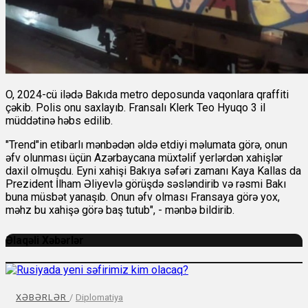
O, 2024-cü ilədə Bakıda metro deposunda vaqonlara qraffiti
çəkib. Polis onu saxlayıb. Fransalı Klerk Teo Hyuqo 3 il
müddətinə həbs edilib.
"Trend"in etibarlı mənbədən əldə etdiyi məlumata görə, onun
əfv olunması üçün Azərbaycana müxtəlif yerlərdən xahişlər
daxil olmuşdu. Eyni xahişi Bakıya səfəri zamanı Kaya Kallas da
Prezident İlham Əliyevlə görüşdə səsləndirib və rəsmi Bakı
buna müsbət yanaşıb. Onun əfv olması Fransaya görə yox,
məhz bu xahişə görə baş tutub", - mənbə bildirib.
Əlaqəli Xəbərlər
XƏBƏRLƏR
/
Diplomatiya