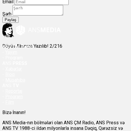
Email
Şərh
Paylaş
Döyüş Alnınıza Yazılıb! 2/216
ANS
ÇM Radio
-
Yayım
- Proqram
ANS
PRESS
-
Xəbərlər
-
Bloq
-
Müsahibə
ANS
TV
-
Reportaj
-
Proqram
-
Film
Bizə İnanın!
ANS Media-nın bölmələri olan ANS ÇM Radio, ANS Press və
ANS TV 1988-ci ildən milyonlarla insana Dəqiq, Qərəzsiz və