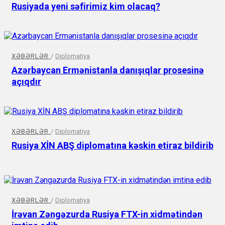
Rusiyada yeni səfirimiz kim olacaq?
XƏBƏRLƏR
/
Diplomatiya
Azərbaycan Ermənistanla danışıqlar prosesinə
açıqdır
XƏBƏRLƏR
/
Diplomatiya
Rusiya XİN ABŞ diplomatına kəskin etiraz bildirib
XƏBƏRLƏR
/
Diplomatiya
İrəvan Zəngəzurda Rusiya FTX-in xidmətindən