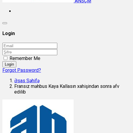
ANSÇM
Login
Remember Me
Login
Forgot Password?
Əsas Səhifə
Fransız məhbus Kaya Kallasın xahişindən sonra əfv
edilib