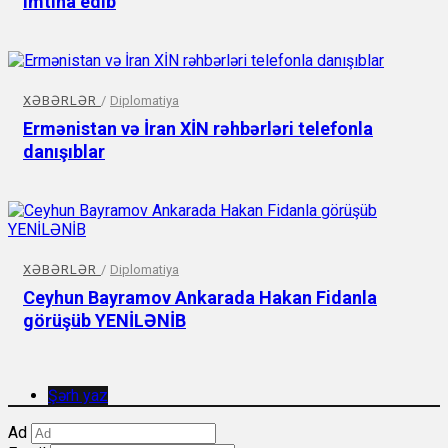
imtina edib
XƏBƏRLƏR
/
Diplomatiya
Ermənistan və İran XİN rəhbərləri telefonla
danışıblar
XƏBƏRLƏR
/
Diplomatiya
Ceyhun Bayramov Ankarada Hakan Fidanla
görüşüb YENİLƏNİB
Şərh yaz
Ad