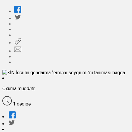
Oxuma müddəti:
1 dəqiqə