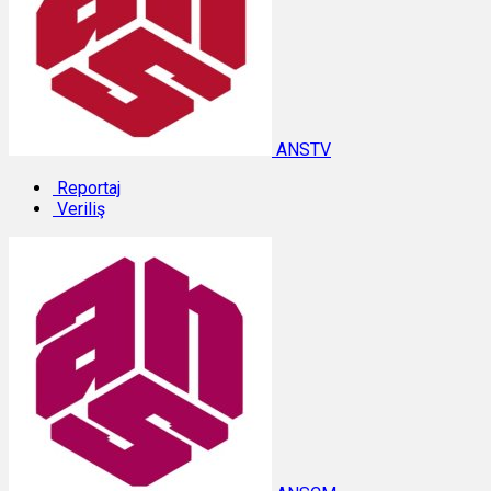
ANSTV
Reportaj
Veriliş