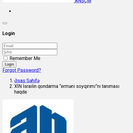
ANSÇM
Login
Remember Me
Login
Forgot Password?
Əsas Səhifə
XİN İsrailin qondarma “erməni soyqırımı”nı tanıması
haqda