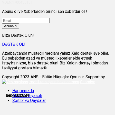
VÖEN:1700455151
Abunə ol və Xəbərlərdən birinci sən xəbərdar ol !
Abunə ol
Bizə Dəstək Olun!
DƏSTƏK OL!
Azərbaycanda müstəqil medianı yalnız Xalq dəstəkləyə bilər.
Bu səbəbdən azad və müstəqil xəbərlər əldə etmək
istəyirsinizsə, bizə dəstək olun! Biz Xalqın dəstəyi olmadan,
fəaliyyət göstərə bilmərik.
Copyright 2023 ANS - Bütün Hüquqlar Qorunur. Support by
Scorpion
Haqqımızda
Jan 26, 2024
Jan 28, 2024
Jan 30, 2024
Jan 31, 2024
Jan 31, 2024
Feb 1, 2024
Məxfilik Siyasəti
Şərtlər və Qaydalar