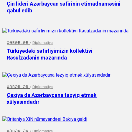
Çin lideri Azərbaycan səfirinin etimadnaməsini
qəbul edib
XƏBƏRLƏR
/
Diplomatiya
Türkiyədəki səfirliyimizin kollektivi
Rəsulzadənin məzarında
XƏBƏRLƏR
/
Diplomatiya
Çexiya da Azərbaycana təzyiq etmək
xülyasındadır
XƏBƏRLƏR
/
Diplomatiya