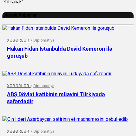
etdirəcək".
Əlaqəli Xəbərlər
XƏBƏRLƏR
/
Diplomatiya
Hakan Fidan İstanbulda Devid Kemeron ilə
görüşüb
XƏBƏRLƏR
/
Diplomatiya
ABŞ Dövlət katibinin müavini Türkiyədə
səfərdədir
XƏBƏRLƏR
/
Diplomatiya