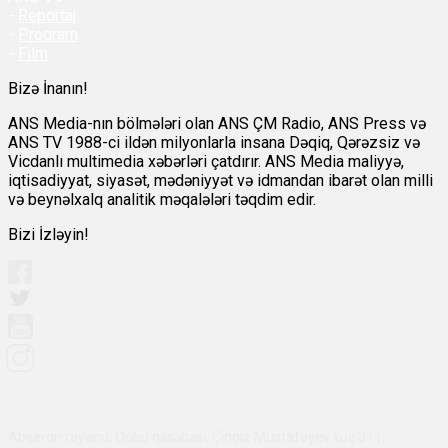
-
Reportaj
-
Proqram
-
Film
Bizə İnanın!
ANS Media-nın bölmələri olan ANS ÇM Radio, ANS Press və
ANS TV 1988-ci ildən milyonlarla insana Dəqiq, Qərəzsiz və
Vicdanlı multimedia xəbərləri çatdırır. ANS Media maliyyə,
iqtisadiyyat, siyasət, mədəniyyət və idmandan ibarət olan milli
və beynəlxalq analitik məqalələri təqdim edir.
Bizi İzləyin!
Abşeron rayonu, Qobu qəsəbəsi, Çingiz Mustafayev küç 311,