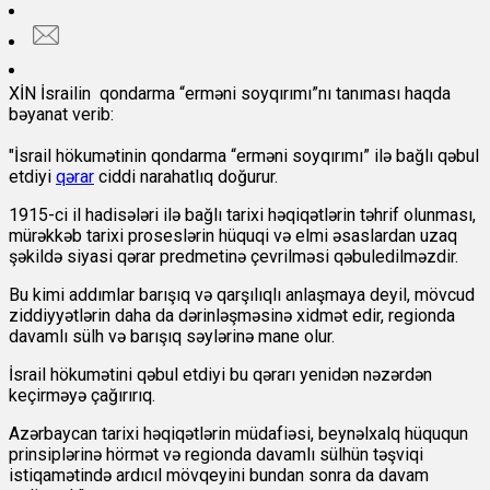
XİN İsrailin qondarma “erməni soyqırımı”nı tanıması haqda
bəyanat verib:
"İsrail hökumətinin qondarma “erməni soyqırımı” ilə bağlı qəbul
etdiyi
qərar
ciddi narahatlıq doğurur.
1915-ci il hadisələri ilə bağlı tarixi həqiqətlərin təhrif olunması,
mürəkkəb tarixi proseslərin hüquqi və elmi əsaslardan uzaq
şəkildə siyasi qərar predmetinə çevrilməsi qəbuledilməzdir.
Bu kimi addımlar barışıq və qarşılıqlı anlaşmaya deyil, mövcud
ziddiyyətlərin daha da dərinləşməsinə xidmət edir, regionda
davamlı sülh və barışıq səylərinə mane olur.
İsrail hökumətini qəbul etdiyi bu qərarı yenidən nəzərdən
keçirməyə çağırırıq.
Azərbaycan tarixi həqiqətlərin müdafiəsi, beynəlxalq hüququn
prinsiplərinə hörmət və regionda davamlı sülhün təşviqi
istiqamətində ardıcıl mövqeyini bundan sonra da davam