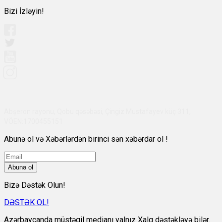
Bizi İzləyin!
Abşeron rayonu, Qobu qəsəbəsi, Çingiz Mustafayev küç 311,
VÖEN:1700455151
Abunə ol və Xəbərlərdən birinci sən xəbərdar ol !
Abunə ol
Bizə Dəstək Olun!
DƏSTƏK OL!
Azərbaycanda müstəqil medianı yalnız Xalq dəstəkləyə bilər.