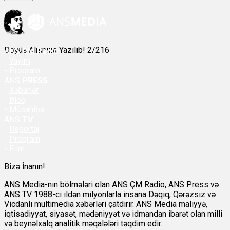
Döyüş Alnınıza Yazılıb! 2/216
ANS
ÇM Radio
-
Yayım
- Proqram
ANS
PRESS
-
Xəbərlər
-
Bloq
-
Müsahibə
ANS
TV
-
Reportaj
-
Proqram
-
Film
Bizə İnanın!
ANS Media-nın bölmələri olan ANS ÇM Radio, ANS Press və
ANS TV 1988-ci ildən milyonlarla insana Dəqiq, Qərəzsiz və
Vicdanlı multimedia xəbərləri çatdırır. ANS Media maliyyə,
iqtisadiyyat, siyasət, mədəniyyət və idmandan ibarət olan milli
və beynəlxalq analitik məqalələri təqdim edir.