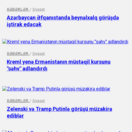
XƏBƏRLƏR
/
Siyasət
Azərbaycan Əfqanıstanda beynəlxalq görüşdə
iştirak edəcək
XƏBƏRLƏR
/
Siyasət
Kreml yenə Ermənistanın müstəqil kursunu
"səhv" adlandırdı
XƏBƏRLƏR
/
Siyasət
Zelenski və Tramp Putinlə görüşü müzakirə
ediblər