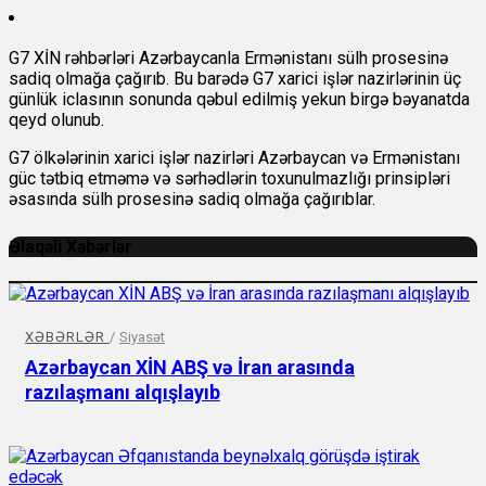
G7 XİN rəhbərləri Azərbaycanla Ermənistanı sülh prosesinə
sadiq olmağa çağırıb.
Bu barədə G7 xarici işlər nazirlərinin üç
günlük iclasının sonunda qəbul edilmiş yekun birgə bəyanatda
qeyd olunub.
G7 ölkələrinin xarici işlər nazirləri Azərbaycan və Ermənistanı
güc tətbiq etməmə və sərhədlərin toxunulmazlığı prinsipləri
əsasında sülh prosesinə sadiq olmağa çağırıblar.
Əlaqəli Xəbərlər
XƏBƏRLƏR
/
Siyasət
Azərbaycan XİN ABŞ və İran arasında
razılaşmanı alqışlayıb