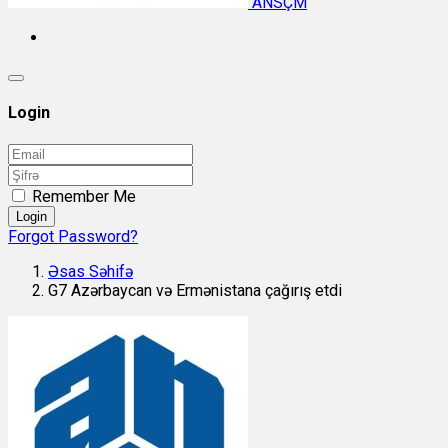
ANSÇM
Login
Remember Me
Login
Forgot Password?
Əsas Səhifə
G7 Azərbaycan və Ermənistana çağırış etdi