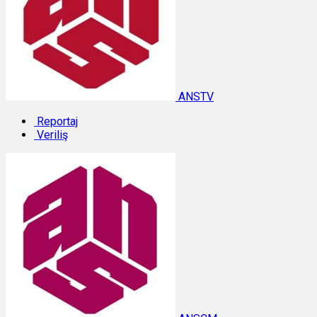
ANSTV
Reportaj
Veriliş