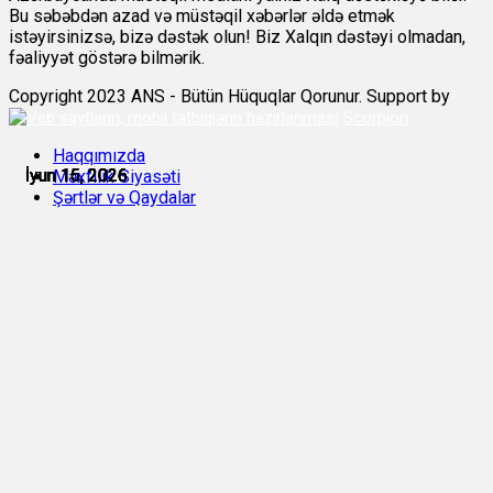
Bu səbəbdən azad və müstəqil xəbərlər əldə etmək
istəyirsinizsə, bizə dəstək olun! Biz Xalqın dəstəyi olmadan,
fəaliyyət göstərə bilmərik.
Copyright 2023 ANS - Bütün Hüquqlar Qorunur. Support by
Scorpion
Haqqımızda
İyun 15, 2026
İyun 15, 2026
İyun 15, 2026
İyun 15, 2026
İyun 16, 2026
İyun 16, 2026
Məxfilik Siyasəti
Şərtlər və Qaydalar