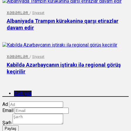
XƏBƏRLƏR
/
Siyasət
Albaniyada Trampın kürəkəninə qarşı etirazlar
davam edir
XƏBƏRLƏR
/
Siyasət
Kabildə Azərbaycanın iştirakı ilə regional görüş
keçirilir
Şərh yaz
Ad
Email
Şərh
Paylaş