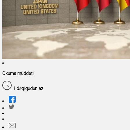
Oxuma müddəti:
1 dəqiqədən az