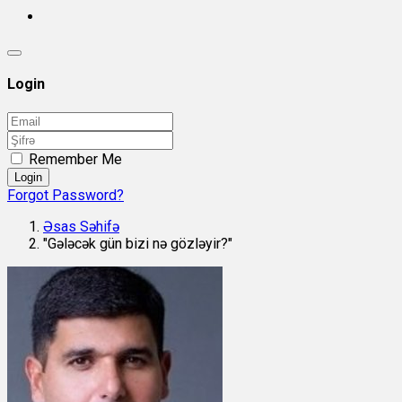
Login
Remember Me
Login
Forgot Password?
Əsas Səhifə
"Gələcək gün bizi nə gözləyir?"