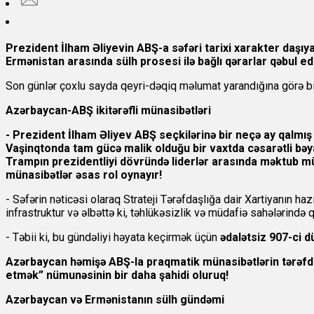
Prezident İlham Əliyevin ABŞ-a səfəri tarixi xarakter daşıy
Ermənistan arasında sülh prosesi ilə bağlı qərarlar qəbul ed
Son günlər çoxlu sayda qeyri-dəqiq məlumat yarandığına görə b
Azərbaycan-ABŞ ikitərəfli münasibətləri
- Prezident İlham Əliyev ABŞ seçkilərinə bir neçə ay qalmış 
Vaşinqtonda tam gücə malik olduğu bir vaxtda cəsarətli bəyan
Trampın prezidentliyi dövründə liderlər arasında məktub mü
münasibətlər əsas rol oynayır!
- Səfərin nəticəsi olaraq Strateji Tərəfdaşlığa dair Xartiyanın hazı
infrastruktur və əlbəttə ki, təhlükəsizlik və müdafiə sahələrində 
- Təbii ki, bu gündəliyi həyata keçirmək üçün
ədalətsiz 907-ci d
Azərbaycan həmişə ABŞ-la praqmatik münasibətlərin tərəfdar
etmək” nümunəsinin bir daha şahidi oluruq!
Azərbaycan və Ermənistanın sülh gündəmi