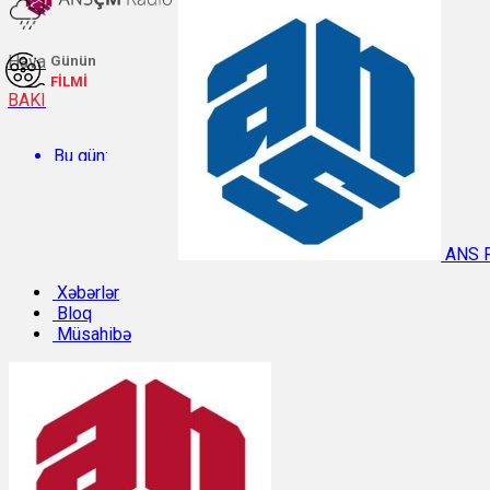
Hava
Günün
FİLMİ
BAKI
Bu gün:
Temperatur: 30°C. Rütubət: 46%.
ANS 
Sabah:
Xəbərlər
Bloq
Müsahibə
Temperatur: 29.2°C. Rütubət: 54%.