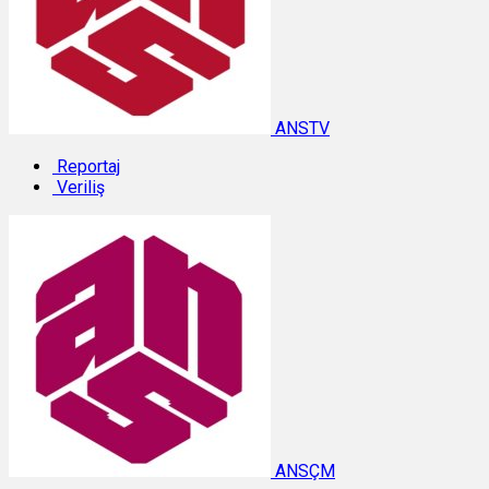
ANSTV
Reportaj
Veriliş
ANSÇM