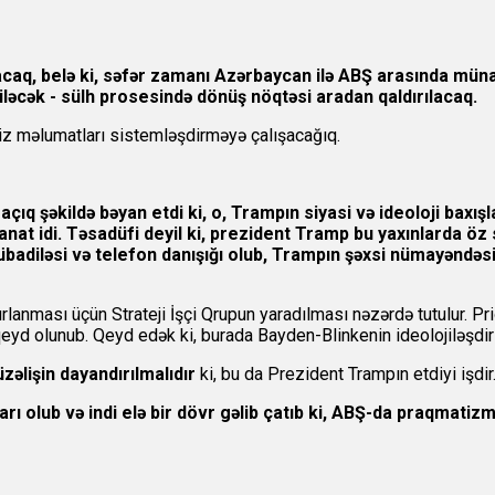
acaq, belə ki, səfər zamanı Azərbaycan ilə ABŞ arasında müna
iləcək - sülh prosesində dönüş nöqtəsi aradan qaldırılacaq.
iz məlumatları sistemləşdirməyə çalışacağıq.
açıq şəkildə bəyan etdi ki, o, Trampın siyasi və ideoloji baxış
at idi. Təsadüfi deyil ki, prezident Tramp bu yaxınlarda öz sə
badiləsi və telefon danışığı olub, Trampın şəxsi nümayəndəsi
rlanması üçün Strateji İşçi Qrupun yaradılması nəzərdə tutulur. Priori
qeyd olunub. Qeyd edək ki, burada Bayden-Blinkenin ideolojiləşdiril
üzəlişin dayandırılmalıdır
ki, bu da Prezident Trampın etdiyi işdir
ı olub və indi elə bir dövr gəlib çatıb ki, ABŞ-da praqmatiz