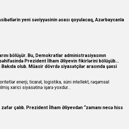
sibətlərin yeni səviyyəsinin əsası qoyulacaq, Azərbaycanla
larını bölüşür. Bu, Demokratlar administrasiyasının
hifəsində Prezident İlham Əliyevin fikirlərini bölüşüb...
 Bakıda olub. Müasir dövrdə siyasətçilər arasında şəxsi
tetlər enerji, ticarət, logistika, süni intellekt, rəqəmsal
miş xarici siyasətinə işarə yoxdur...
.
m zəfər çalıb. Prezident İlham Əliyevdən “zamanı necə hiss