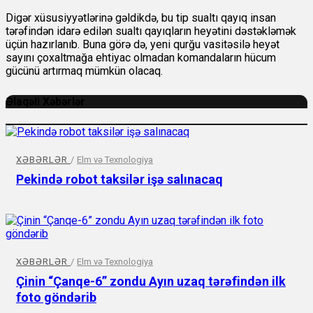
Digər xüsusiyyətlərinə gəldikdə, bu tip sualtı qayıq insan
tərəfindən idarə edilən sualtı qayıqların heyətini dəstəkləmək
üçün hazırlanıb. Buna görə də, yeni qurğu vasitəsilə heyət
sayını çoxaltmağa ehtiyac olmadan komandaların hücum
gücünü artırmaq mümkün olacaq.
Əlaqəli Xəbərlər
XƏBƏRLƏR
/
Elm və Texnologiya
Pekində robot taksilər işə salınacaq
XƏBƏRLƏR
/
Elm və Texnologiya
Çinin “Çanqe-6” zondu Ayın uzaq tərəfindən ilk
foto göndərib