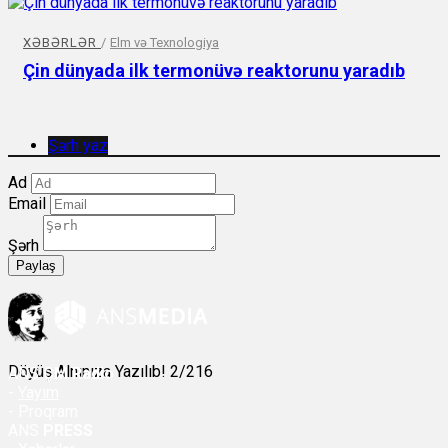
XƏBƏRLƏR
/
Elm və Texnologiya
Çin dünyada ilk termonüvə reaktorunu yaradıb
Şərh yaz
Ad
Email
Şərh
Paylaş
Döyüş Alnınıza Yazılıb! 2/216
ANS
ÇM Radio
-
Yayım
- Proqram
ANS
PRESS