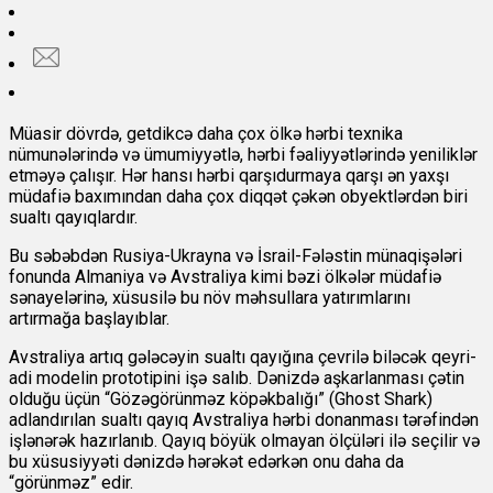
Müasir dövrdə, getdikcə daha çox ölkə hərbi texnika
nümunələrində və ümumiyyətlə, hərbi fəaliyyətlərində yeniliklər
etməyə çalışır. Hər hansı hərbi qarşıdurmaya qarşı ən yaxşı
müdafiə baxımından daha çox diqqət çəkən obyektlərdən biri
sualtı qayıqlardır.
Bu səbəbdən Rusiya-Ukrayna və İsrail-Fələstin münaqişələri
fonunda Almaniya və Avstraliya kimi bəzi ölkələr müdafiə
sənayelərinə, xüsusilə bu növ məhsullara yatırımlarını
artırmağa başlayıblar.
Avstraliya artıq gələcəyin sualtı qayığına çevrilə biləcək qeyri-
adi modelin prototipini işə salıb. Dənizdə aşkarlanması çətin
olduğu üçün “Gözəgörünməz köpəkbalığı” (Ghost Shark)
adlandırılan sualtı qayıq Avstraliya hərbi donanması tərəfindən
işlənərək hazırlanıb. Qayıq böyük olmayan ölçüləri ilə seçilir və
bu xüsusiyyəti dənizdə hərəkət edərkən onu daha da
“görünməz” edir.