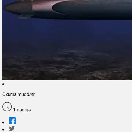
Oxuma müddəti:
1 dəqiqə