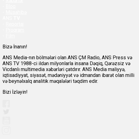
-
Xəbərlər
-
Bloq
-
Müsahibə
ANS
TV
-
Reportaj
-
Proqram
-
Film
Bizə İnanın!
ANS Media-nın bölmələri olan ANS ÇM Radio, ANS Press və
ANS TV 1988-ci ildən milyonlarla insana Dəqiq, Qərəzsiz və
Vicdanlı multimedia xəbərləri çatdırır. ANS Media maliyyə,
iqtisadiyyat, siyasət, mədəniyyət və idmandan ibarət olan milli
və beynəlxalq analitik məqalələri təqdim edir.
Bizi İzləyin!