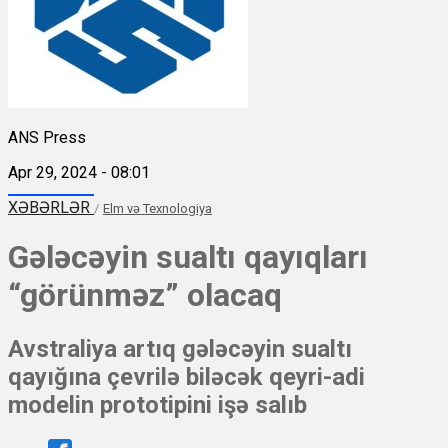
ANS Press
Apr 29, 2024 - 08:01
XƏBƏRLƏR
/
Elm və Texnologiya
Gələcəyin sualtı qayıqları
“görünməz” olacaq
Avstraliya artıq gələcəyin sualtı
qayığına çevrilə biləcək qeyri-adi
modelin prototipini işə salıb