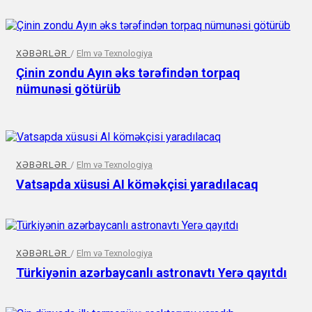
XƏBƏRLƏR
/
Elm və Texnologiya
Çinin zondu Ayın əks tərəfindən torpaq
nümunəsi götürüb
XƏBƏRLƏR
/
Elm və Texnologiya
Vatsapda xüsusi AI köməkçisi yaradılacaq
XƏBƏRLƏR
/
Elm və Texnologiya
Türkiyənin azərbaycanlı astronavtı Yerə qayıtdı