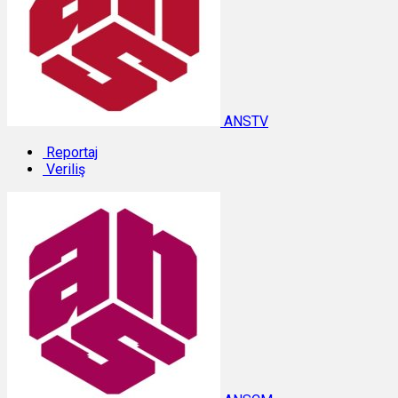
ANSTV
Reportaj
Veriliş