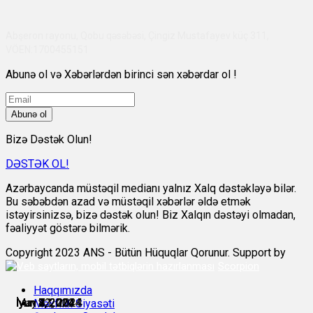
Abşeron rayonu, Qobu qəsəbəsi, Çingiz Mustafayev küç 311,
VÖEN:1700455151
Abunə ol və Xəbərlərdən birinci sən xəbərdar ol !
Abunə ol
Bizə Dəstək Olun!
DƏSTƏK OL!
Azərbaycanda müstəqil medianı yalnız Xalq dəstəkləyə bilər.
Bu səbəbdən azad və müstəqil xəbərlər əldə etmək
istəyirsinizsə, bizə dəstək olun! Biz Xalqın dəstəyi olmadan,
fəaliyyət göstərə bilmərik.
Copyright 2023 ANS - Bütün Hüquqlar Qorunur. Support by
Scorpion
Haqqımızda
May 31, 2024
İyun 2, 2024
İyun 4, 2024
İyun 7, 2024
İyun 8, 2024
İyun 22, 2024
Məxfilik Siyasəti