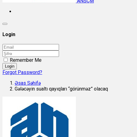
ANSÇM
Login
Remember Me
Login
Forgot Password?
Əsas Səhifə
Gələcəyin sualtı qayıqları “görünməz” olacaq