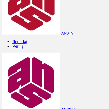
ANSTV
Reportaj
Veriliş