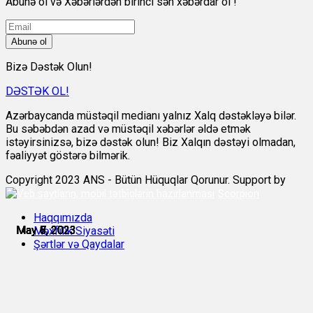
Abunə ol və Xəbərlərdən birinci sən xəbərdar ol !
Abunə ol
Bizə Dəstək Olun!
DƏSTƏK OL!
Azərbaycanda müstəqil medianı yalnız Xalq dəstəkləyə bilər.
Bu səbəbdən azad və müstəqil xəbərlər əldə etmək
istəyirsinizsə, bizə dəstək olun! Biz Xalqın dəstəyi olmadan,
fəaliyyət göstərə bilmərik.
Copyright 2023 ANS - Bütün Hüquqlar Qorunur. Support by
Scorpion
Haqqımızda
May 6, 2023
May 6, 2023
May 7, 2023
May 7, 2023
May 8, 2023
May 8, 2023
Məxfilik Siyasəti
Şərtlər və Qaydalar