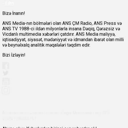
-
Film
Bizə İnanın!
ANS Media-nın bölmələri olan ANS ÇM Radio, ANS Press və
ANS TV 1988-ci ildən milyonlarla insana Dəqiq, Qərəzsiz və
Vicdanlı multimedia xəbərləri çatdırır. ANS Media maliyyə,
iqtisadiyyat, siyasət, mədəniyyət və idmandan ibarət olan milli
və beynəlxalq analitik məqalələri təqdim edir.
Bizi İzləyin!
Abşeron rayonu, Qobu qəsəbəsi, Çingiz Mustafayev küç 311,
VÖEN:1700455151