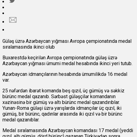
Güləş üzrə Azərbaycan yığması Avropa çempionatında medal
sıralamasında ikinci olub
Buxarestdə keçirilən Avropa çempionatında güləş üzrə
Azərbaycan yığması ümumi medal hesabında ikinci yeri tutub.
Azərbaycan idmançılarının hesabında ümumilikdə 16 medal
var.
25 nəfərdən ibarət komanda beş qızıl, üç gümüş və səkkiz
bürünc medal qazanıb. Sərbəst güləşçilər komandanın
xəzinəsinə bir gümüş və altı bürünc medal qazandırıblar.
Yunan-Roma güləşi üzrə yarışlarda idmançılar üç qızıl, iki
gümüş, bir bürünc, qadınlar arasında iki qızıl və bir bürünc
medal qazanıblar.
Medal sıralamasında Azərbaycan komandası 17 medal (yeddi
qızıl, altı gümüş, dörd bürünc) qazanan Türkiyədən sonra