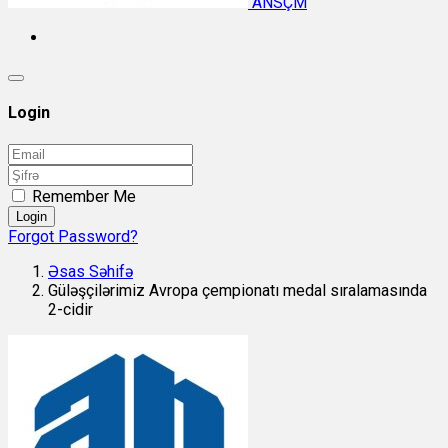
ANSÇM
Login
Remember Me
Login
Forgot Password?
Əsas Səhifə
Güləşçilərimiz Avropa çempionatı medal sıralamasında
2-cidir