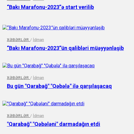
“Bakı Marafonu-2023”ə start verilib
XƏBƏRLƏR
/
İdman
“Bakı Marafonu-2023”ün qalibləri müəyyənləşib
XƏBƏRLƏR
/
İdman
Bu gün "Qarabağ" "Qəbələ" ilə qarşılaşacaq
XƏBƏRLƏR
/
İdman
"Qarabağ" "Qəbələni" darmadağın etdi