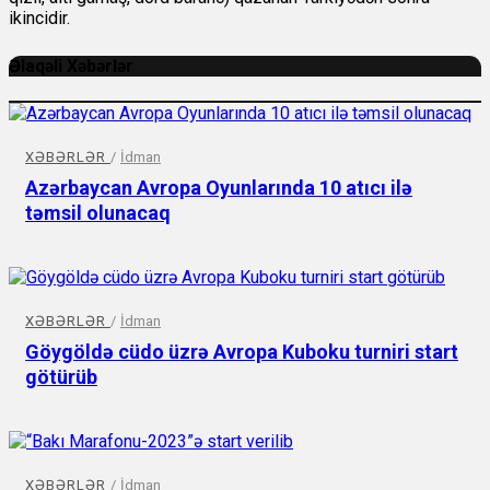
ikincidir.
Əlaqəli Xəbərlər
XƏBƏRLƏR
/
İdman
Azərbaycan Avropa Oyunlarında 10 atıcı ilə
təmsil olunacaq
XƏBƏRLƏR
/
İdman
Göygöldə cüdo üzrə Avropa Kuboku turniri start
götürüb
XƏBƏRLƏR
/
İdman