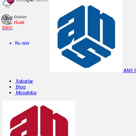
Hava
Günün
FİLMİ
BAKI
Bu gün:
Temperatur: 25.6°C. Rütubət: 67%.
ANS 
Sabah:
Xəbərlər
Bloq
Müsahibə
Temperatur: 28.4°C. Rütubət: 57%.