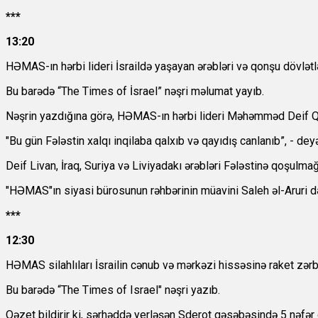
***
13:20
HƏMAS-ın hərbi lideri İsraildə yaşayan ərəbləri və qonşu dövlətl
Bu barədə “The Times of İsrael” nəşri məlumat yayıb.
Nəşrin yazdığına görə, HƏMAS-ın hərbi lideri Məhəmməd Deif Qəzz
"Bu gün Fələstin xalqı inqilaba qalxıb və qayıdış canlanıb”, - deyə
Deif Livan, İraq, Suriya və Liviyadakı ərəbləri Fələstinə qoşulm
"HƏMAS"ın siyasi bürosunun rəhbərinin müavini Saleh əl-Aruri də
***
12:30
HƏMAS silahlıları İsrailin cənub və mərkəzi hissəsinə raket zərbə
Bu barədə “The Times of Israel" nəşri yazıb.
Qəzet bildirir ki, sərhəddə yerləşən Sderot qəsəbəsində 5 nəfər 