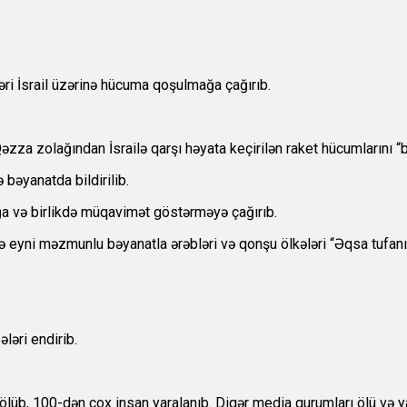
əri İsrail üzərinə hücuma qoşulmağa çağırıb.
a zolağından İsrailə qarşı həyata keçirilən raket hücumlarını “b
 bəyanatda bildirilib.
ağa və birlikdə müqavimət göstərməyə çağırıb.
 eyni məzmunlu bəyanatla ərəbləri və qonşu ölkələri “Əqsa tufanı”
ləri endirib.
ölüb, 100-dən çox insan yaralanıb. Digər media qurumları ölü və yar