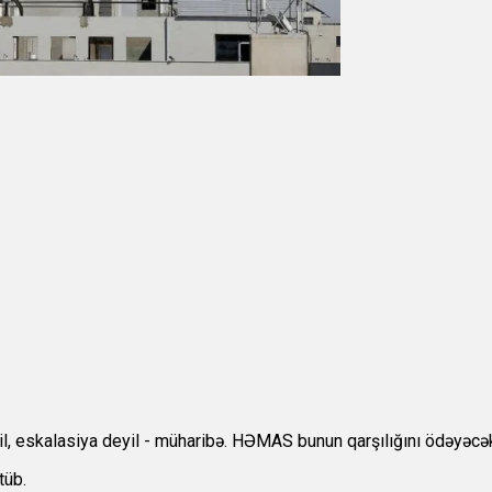
il, eskalasiya deyil - müharibə. HƏMAS bunun qarşılığını ödəyəcək”
tüb.