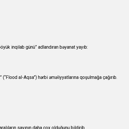
öyük inqilab günü” adlandıran bəyanat yayıb:
 (“Flood al-Aqsa”) hərbi əməliyyatlarına qoşulmağa çağırıb.
alıların sayının daha çox olduğunu bildirib.