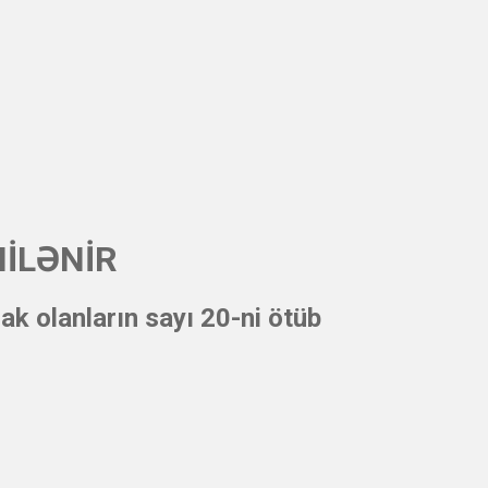
ENİLƏNİR
k olanların sayı 20-ni ötüb