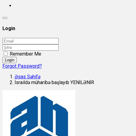
Login
Remember Me
Login
Forgot Password?
Əsas Səhifə
İsraildə müharibə başlayıb YENİLƏNİR