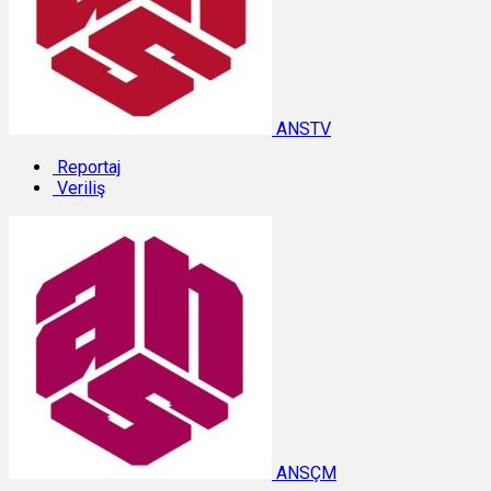
ANSTV
Reportaj
Veriliş
ANSÇM