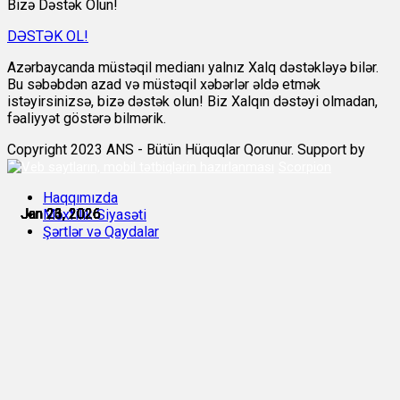
Bizə Dəstək Olun!
DƏSTƏK OL!
Azərbaycanda müstəqil medianı yalnız Xalq dəstəkləyə bilər.
Bu səbəbdən azad və müstəqil xəbərlər əldə etmək
istəyirsinizsə, bizə dəstək olun! Biz Xalqın dəstəyi olmadan,
fəaliyyət göstərə bilmərik.
Copyright 2023 ANS - Bütün Hüquqlar Qorunur. Support by
Scorpion
Haqqımızda
Jan 21, 2026
Jan 23, 2026
Jan 23, 2026
Jan 23, 2026
Jan 23, 2026
Jan 26, 2026
Məxfilik Siyasəti
Şərtlər və Qaydalar