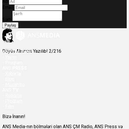
Ad
Email
Şərh
Paylaş
Döyüş Alnınıza Yazılıb! 2/216
ANS
ÇM Radio
-
Yayım
- Proqram
ANS
PRESS
-
Xəbərlər
-
Bloq
-
Müsahibə
ANS
TV
-
Reportaj
-
Proqram
-
Film
Bizə İnanın!
ANS Media-nın bölmələri olan ANS ÇM Radio, ANS Press və