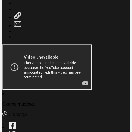
Oxuma müddəti:
0 dəqiqə