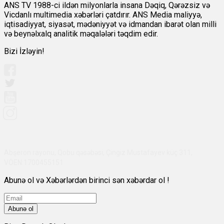
ANS TV 1988-ci ildən milyonlarla insana Dəqiq, Qərəzsiz və
Vicdanlı multimedia xəbərləri çatdırır. ANS Media maliyyə,
iqtisadiyyat, siyasət, mədəniyyət və idmandan ibarət olan milli
və beynəlxalq analitik məqalələri təqdim edir.
Bizi İzləyin!
Abşeron rayonu, Qobu qəsəbəsi, Çingiz Mustafayev küç 311,
VÖEN:1700455151
Abunə ol və Xəbərlərdən birinci sən xəbərdar ol !
Abunə ol