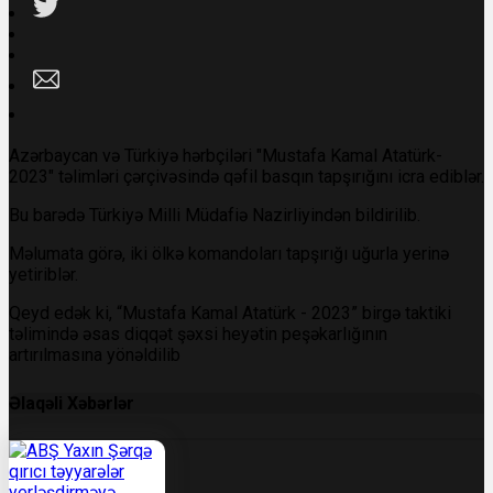
Azərbaycan və Türkiyə hərbçiləri "Mustafa Kamal Atatürk-
2023" təlimləri çərçivəsində qəfil basqın tapşırığını icra ediblər.
Bu barədə Türkiyə Milli Müdafiə Nazirliyindən bildirilib.
Məlumata görə, iki ölkə komandoları tapşırığı uğurla yerinə
yetiriblər.
Qeyd edək ki, “Mustafa Kamal Atatürk - 2023” birgə taktiki
təlimində əsas diqqət şəxsi heyətin peşəkarlığının
artırılmasına yönəldilib
Əlaqəli Xəbərlər