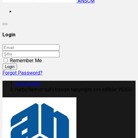
ANSÇM
Login
Remember Me
Login
Forgot Password?
Əsas Səhifə
Hərbçilərimiz qəfil basqın tapşırığını icra ediblər VİDEO