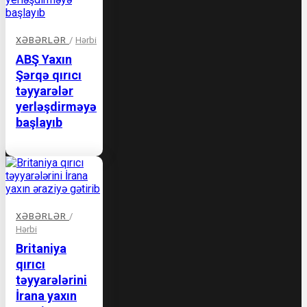
XƏBƏRLƏR
/
Hərbi
ABŞ Yaxın
Şərqə qırıcı
təyyarələr
yerləşdirməyə
başlayıb
XƏBƏRLƏR
/
Hərbi
Britaniya
qırıcı
təyyarələrini
İrana yaxın