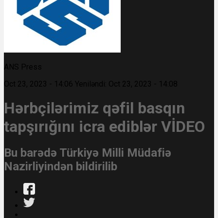
ANS Press
Oct 23, 2023 - 14:06
Yeniləndi: Oct 23, 2023 - 14:08
Hərbçilərimiz qəfil basqın
tapşırığını icra ediblər VİDEO
Bu barədə Türkiyə Milli Müdafiə
Nazirliyindən bildirilib