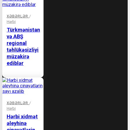
XƏBƏRLƏR
/
Hərbi
Türkmənistan
və ABŞ
regional
təhlükəsizliyi
müzakirə
ediblər
XƏBƏRLƏR
/
Hərbi
Hərbi xidmət
əleyhinə
cinayətlərin