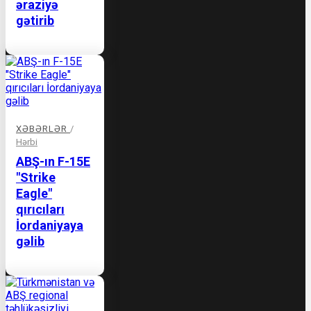
əraziyə
gətirib
XƏBƏRLƏR
/
Hərbi
ABŞ-ın F-15E
"Strike
Eagle"
qırıcıları
İordaniyaya
gəlib