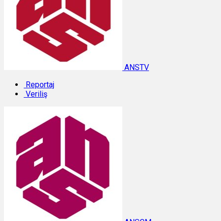
ANSTV
Reportaj
Veriliş