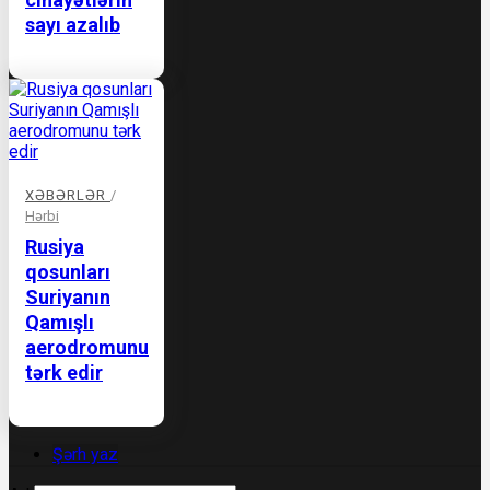
sayı azalıb
XƏBƏRLƏR
/
Hərbi
Rusiya
qosunları
Suriyanın
Qamışlı
aerodromunu
tərk edir
Şərh yaz