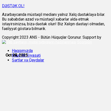
DƏSTƏK OL!
Azərbaycanda müstəqil medianı yalnız Xalq dəstəkləyə bilər.
Bu səbəbdən azad və müstəqil xəbərlər əldə etmək
istəyirsinizsə, bizə dəstək olun! Biz Xalqın dəstəyi olmadan,
fəaliyyət göstərə bilmərik.
Copyright 2023 ANS - Bütün Hüquqlar Qorunur. Support by
Scorpion
Haqqımızda
Oct 27, 2025
Oct 27, 2025
Oct 28, 2025
Oct 29, 2025
Oct 30, 2025
Oct 30, 2025
Məxfilik Siyasəti
Şərtlər və Qaydalar