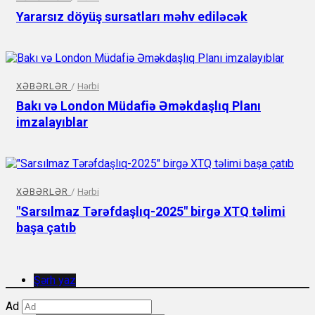
Yararsız döyüş sursatları məhv ediləcək
XƏBƏRLƏR
/
Hərbi
Bakı və London Müdafiə Əməkdaşlıq Planı
imzalayıblar
XƏBƏRLƏR
/
Hərbi
"Sarsılmaz Tərəfdaşlıq-2025" birgə XTQ təlimi
başa çatıb
Şərh yaz
Ad