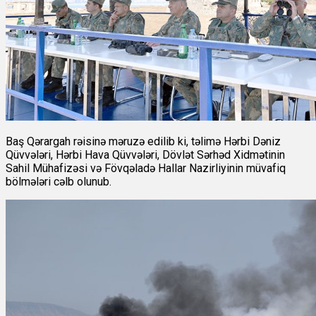
Baş Qərargah rəisinə məruzə edilib ki, təlimə Hərbi Dəniz
Qüvvələri, Hərbi Hava Qüvvələri, Dövlət Sərhəd Xidmətinin
Sahil Mühafizəsi və Fövqəladə Hallar Nazirliyinin müvafiq
bölmələri cəlb olunub.