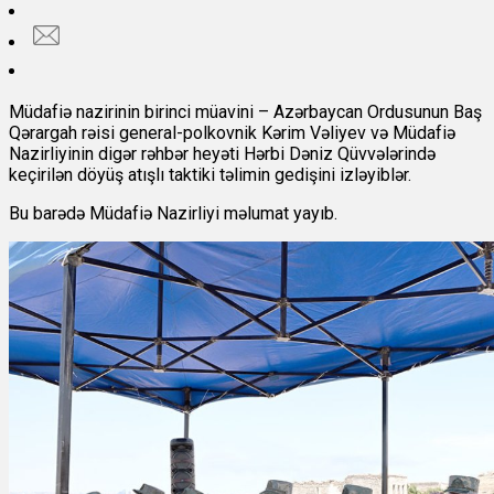
Müdafiə nazirinin birinci müavini – Azərbaycan Ordusunun Baş
Qərargah rəisi general-polkovnik Kərim Vəliyev və Müdafiə
Nazirliyinin digər rəhbər heyəti Hərbi Dəniz Qüvvələrində
keçirilən döyüş atışlı taktiki təlimin gedişini izləyiblər.
Bu barədə Müdafiə Nazirliyi məlumat yayıb.