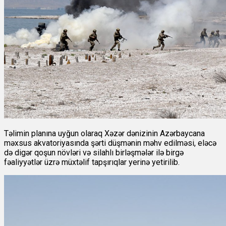
Təlimin planına uyğun olaraq Xəzər dənizinin Azərbaycana
məxsus akvatoriyasında şərti düşmənin məhv edilməsi, eləcə
də digər qoşun növləri və silahlı birləşmələr ilə birgə
fəaliyyətlər üzrə müxtəlif tapşırıqlar yerinə yetirilib.