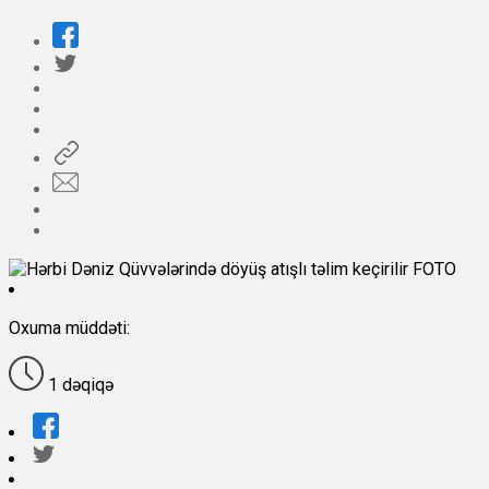
Oxuma müddəti:
1 dəqiqə