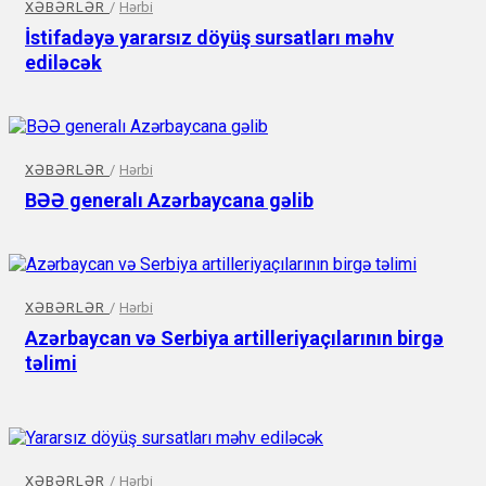
XƏBƏRLƏR
/
Hərbi
İstifadəyə yararsız döyüş sursatları məhv
ediləcək
XƏBƏRLƏR
/
Hərbi
BƏƏ generalı Azərbaycana gəlib
XƏBƏRLƏR
/
Hərbi
Azərbaycan və Serbiya artilleriyaçılarının birgə
təlimi
XƏBƏRLƏR
/
Hərbi