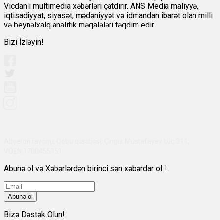
Vicdanlı multimedia xəbərləri çatdırır. ANS Media maliyyə,
iqtisadiyyat, siyasət, mədəniyyət və idmandan ibarət olan milli
və beynəlxalq analitik məqalələri təqdim edir.
Bizi İzləyin!
Abşeron rayonu, Qobu qəsəbəsi, Çingiz Mustafayev küç 311,
VÖEN:1700455151
Abunə ol və Xəbərlərdən birinci sən xəbərdar ol !
Abunə ol
Bizə Dəstək Olun!