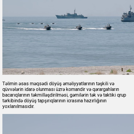
Təlimin əsas məqsədi döyüş əməliyyatlarının təşkili və
qüvvələrin idarə olunması üzrə komandir və qərargahların
bacarıqlarının təkmilləşdirilməsi, gəmilərin tək və taktiki qrup
tərkibində döyüş tapşırıqlarının icrasına hazırlığının
yoxlanılmasıdır.