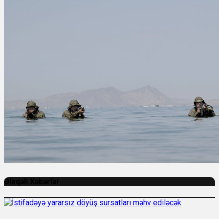
Əlaqəli Xəbərlər