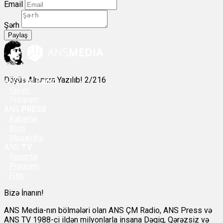
Email
Şərh
Paylaş
Döyüş Alnınıza Yazılıb! 2/216
ANS
ÇM Radio
-
Yayım
- Proqram
ANS
PRESS
-
Xəbərlər
-
Bloq
-
Müsahibə
ANS
TV
-
Reportaj
-
Proqram
-
Film
Bizə İnanın!
ANS Media-nın bölmələri olan ANS ÇM Radio, ANS Press və
ANS TV 1988-ci ildən milyonlarla insana Dəqiq, Qərəzsiz və