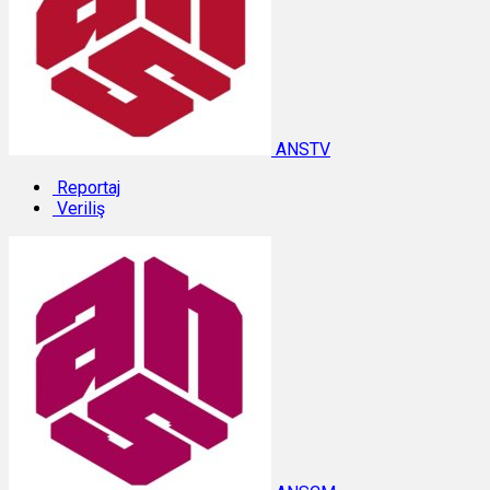
ANSTV
Reportaj
Veriliş