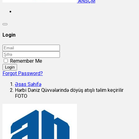
ANSÇM
Login
Remember Me
Login
Forgot Password?
Əsas Səhifə
Hərbi Dəniz Qüvvələrində döyüş atışlı təlim keçirilir
FOTO