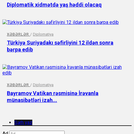
Diplomatik xidmətdə yaş həddi olacaq
XƏBƏRLƏR
/
Diplomatiya
Türkiyə Suriyadakı səfirliyini 12 ildən sonra
bərpa edib
XƏBƏRLƏR
/
Diplomatiya
Bayramov Vatikan rəsmisinə İrəvanla
münasibətləri izah...
Şərh yaz
Ad