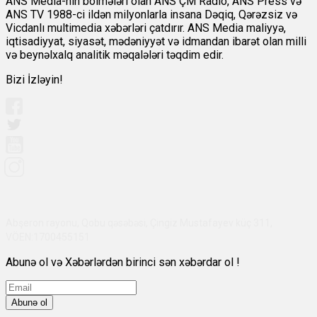
ANS Media-nın bölmələri olan ANS ÇM Radio, ANS Press və
ANS TV 1988-ci ildən milyonlarla insana Dəqiq, Qərəzsiz və
Vicdanlı multimedia xəbərləri çatdırır. ANS Media maliyyə,
iqtisadiyyat, siyasət, mədəniyyət və idmandan ibarət olan milli
və beynəlxalq analitik məqalələri təqdim edir.
Bizi İzləyin!
Abşeron rayonu, Qobu qəsəbəsi, Çingiz Mustafayev küç 311,
VÖEN:1700455151
Abunə ol və Xəbərlərdən birinci sən xəbərdar ol !
Abunə ol