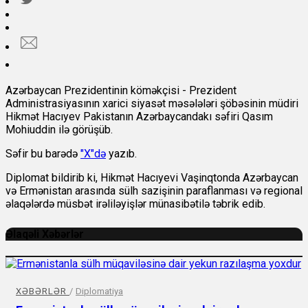
Azərbaycan Prezidentinin köməkçisi - Prezident
Administrasiyasının xarici siyasət məsələləri şöbəsinin müdiri
Hikmət Hacıyev Pakistanın Azərbaycandakı səfiri Qasım
Mohiuddin ilə görüşüb.
Səfir bu barədə
"X"də
yazıb.
Diplomat bildirib ki, Hikmət Hacıyevi Vaşinqtonda Azərbaycan
və Ermənistan arasında sülh sazişinin paraflanması və regional
əlaqələrdə müsbət irəliləyişlər münasibətilə təbrik edib.
Əlaqəli Xəbərlər
XƏBƏRLƏR
/
Diplomatiya