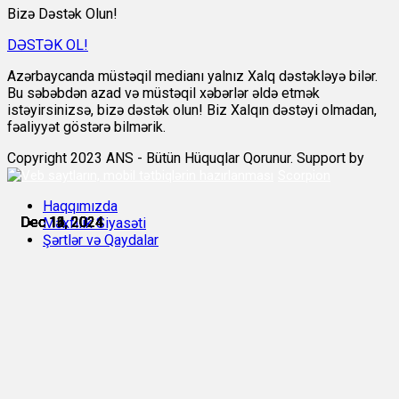
Bizə Dəstək Olun!
DƏSTƏK OL!
Azərbaycanda müstəqil medianı yalnız Xalq dəstəkləyə bilər.
Bu səbəbdən azad və müstəqil xəbərlər əldə etmək
istəyirsinizsə, bizə dəstək olun! Biz Xalqın dəstəyi olmadan,
fəaliyyət göstərə bilmərik.
Copyright 2023 ANS - Bütün Hüquqlar Qorunur. Support by
Scorpion
Haqqımızda
Dec 12, 2024
Dec 13, 2024
Dec 13, 2024
Dec 13, 2024
Dec 14, 2024
Dec 16, 2024
Məxfilik Siyasəti
Şərtlər və Qaydalar