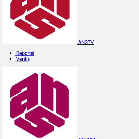
ANSTV
Reportaj
Veriliş