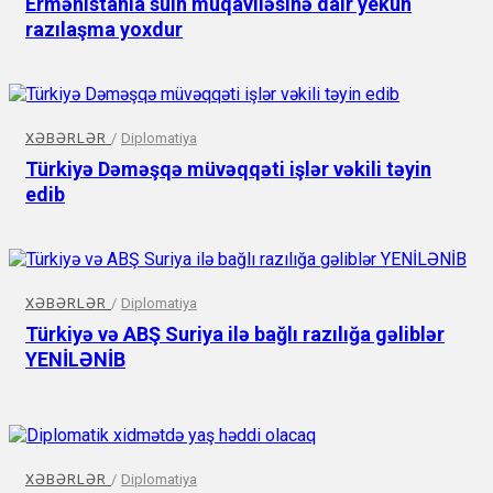
Ermənistanla sülh müqaviləsinə dair yekun
razılaşma yoxdur
XƏBƏRLƏR
/
Diplomatiya
Türkiyə Dəməşqə müvəqqəti işlər vəkili təyin
edib
XƏBƏRLƏR
/
Diplomatiya
Türkiyə və ABŞ Suriya ilə bağlı razılığa gəliblər
YENİLƏNİB
XƏBƏRLƏR
/
Diplomatiya