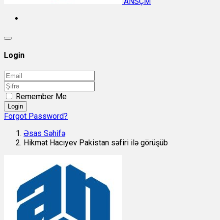
ANSÇM
Login
Remember Me
Login
Forgot Password?
Əsas Səhifə
Hikmət Hacıyev Pakistan səfiri ilə görüşüb