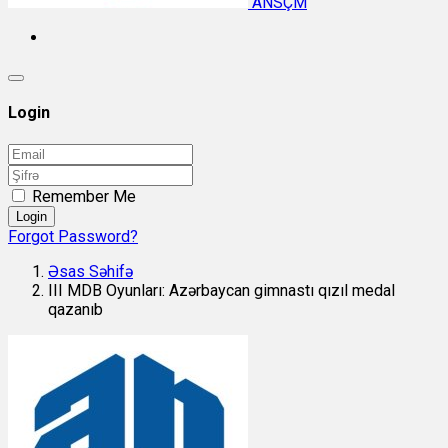
ANSÇM
Login
Remember Me
Login
Forgot Password?
Əsas Səhifə
III MDB Oyunları: Azərbaycan gimnastı qızıl medal
qazanıb