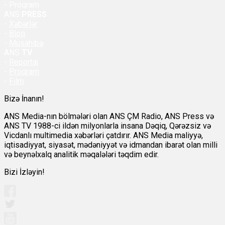
- Proqram
ANS
PRESS
-
Xəbərlər
-
Bloq
-
Müsahibə
ANS
TV
-
Reportaj
-
Proqram
-
Film
Bizə İnanın!
ANS Media-nın bölmələri olan ANS ÇM Radio, ANS Press və
ANS TV 1988-ci ildən milyonlarla insana Dəqiq, Qərəzsiz və
Vicdanlı multimedia xəbərləri çatdırır. ANS Media maliyyə,
iqtisadiyyat, siyasət, mədəniyyət və idmandan ibarət olan milli
və beynəlxalq analitik məqalələri təqdim edir.
Bizi İzləyin!