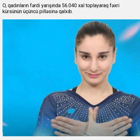
O, qadınların fərdi yarışında 56.040 xal toplayaraq fəxri
kürsünün üçüncü pilləsinə qalxıb.