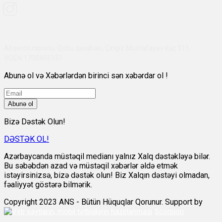
Abşeron rayonu, Qobu qəsəbəsi, Çingiz Mustafayev küç 311,
VÖEN:1700455151
Abunə ol və Xəbərlərdən birinci sən xəbərdar ol !
Abunə ol
Bizə Dəstək Olun!
DƏSTƏK OL!
Azərbaycanda müstəqil medianı yalnız Xalq dəstəkləyə bilər.
Bu səbəbdən azad və müstəqil xəbərlər əldə etmək
istəyirsinizsə, bizə dəstək olun! Biz Xalqın dəstəyi olmadan,
fəaliyyət göstərə bilmərik.
Copyright 2023 ANS - Bütün Hüquqlar Qorunur. Support by
Scorpion