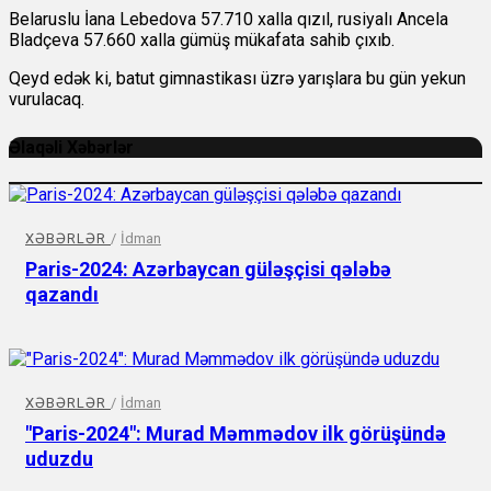
Belaruslu İana Lebedova 57.710 xalla qızıl, rusiyalı Ancela
Bladçeva 57.660 xalla gümüş mükafata sahib çıxıb.
Qeyd edək ki, batut gimnastikası üzrə yarışlara bu gün yekun
vurulacaq.
Əlaqəli Xəbərlər
XƏBƏRLƏR
/
İdman
Paris-2024: Azərbaycan güləşçisi qələbə
qazandı
XƏBƏRLƏR
/
İdman
"Paris-2024": Murad Məmmədov ilk görüşündə
uduzdu