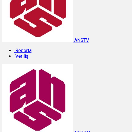
ANSTV
Reportaj
Veriliş