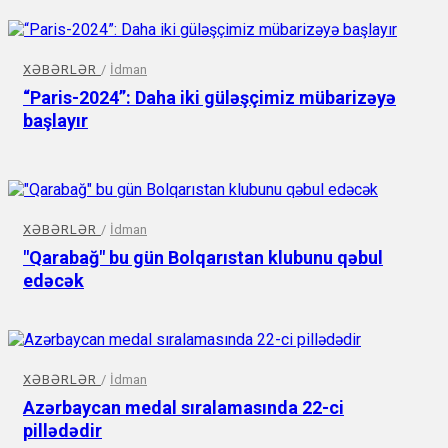
XƏBƏRLƏR
/
İdman
“Paris-2024”: Daha iki güləşçimiz mübarizəyə
başlayır
XƏBƏRLƏR
/
İdman
"Qarabağ" bu gün Bolqarıstan klubunu qəbul
edəcək
XƏBƏRLƏR
/
İdman
Azərbaycan medal sıralamasında 22-ci
pillədədir