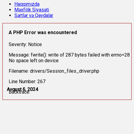
Haqqımızda
Məxfilik Siyasəti
Şərtlər və Qaydalar
A PHP Error was encountered
Severity: Notice
Message: fwrite(): write of 287 bytes failed with errno=28
No space left on device
Filename: drivers/Session_files_driver.php
Line Number: 267
Avqust 5, 2024
Avqust 5, 2024
Avqust 6, 2024
Avqust 6, 2024
Avqust 6, 2024
Avqust 6, 2024
Backtrace: