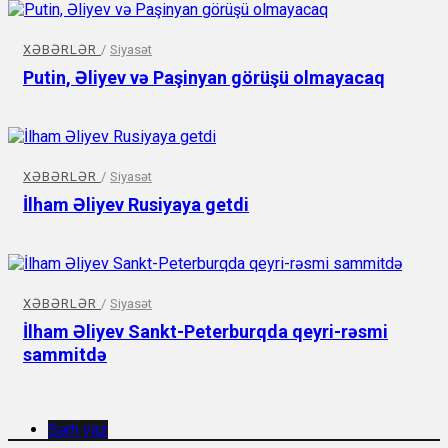
XƏBƏRLƏR
/
Siyasət
Putin, Əliyev və Paşinyan görüşü olmayacaq
XƏBƏRLƏR
/
Siyasət
İlham Əliyev Rusiyaya getdi
XƏBƏRLƏR
/
Siyasət
İlham Əliyev Sankt-Peterburqda qeyri-rəsmi
sammitdə
Şərh yaz