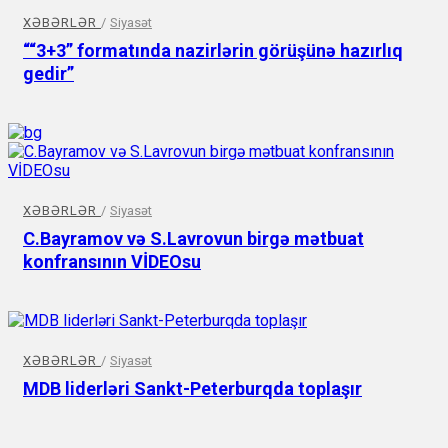
XƏBƏRLƏR
/
Siyasət
““3+3” formatında nazirlərin görüşünə hazırlıq
gedir”
XƏBƏRLƏR
/
Siyasət
C.Bayramov və S.Lavrovun birgə mətbuat
konfransının VİDEOsu
XƏBƏRLƏR
/
Siyasət
MDB liderləri Sankt-Peterburqda toplaşır