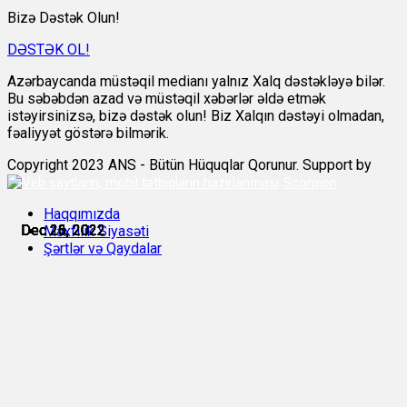
Bizə Dəstək Olun!
DƏSTƏK OL!
Azərbaycanda müstəqil medianı yalnız Xalq dəstəkləyə bilər.
Bu səbəbdən azad və müstəqil xəbərlər əldə etmək
istəyirsinizsə, bizə dəstək olun! Biz Xalqın dəstəyi olmadan,
fəaliyyət göstərə bilmərik.
Copyright 2023 ANS - Bütün Hüquqlar Qorunur. Support by
Scorpion
Haqqımızda
Dec 23, 2022
Dec 23, 2022
Dec 26, 2022
Dec 26, 2022
Dec 26, 2022
Dec 26, 2022
Məxfilik Siyasəti
Şərtlər və Qaydalar