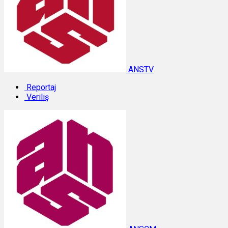
ANSTV
Reportaj
Veriliş