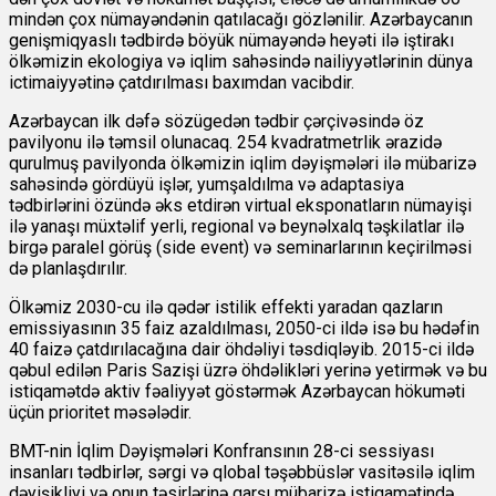
mindən çox nümayəndənin qatılacağı gözlənilir. Azərbaycanın
genişmiqyaslı tədbirdə böyük nümayəndə heyəti ilə iştirakı
ölkəmizin ekologiya və iqlim sahəsində nailiyyətlərinin dünya
ictimaiyyətinə çatdırılması baxımdan vacibdir.
Azərbaycan ilk dəfə sözügedən tədbir çərçivəsində öz
pavilyonu ilə təmsil olunacaq. 254 kvadratmetrlik ərazidə
qurulmuş pavilyonda ölkəmizin iqlim dəyişmələri ilə mübarizə
sahəsində gördüyü işlər, yumşaldılma və adaptasiya
tədbirlərini özündə əks etdirən virtual eksponatların nümayişi
ilə yanaşı müxtəlif yerli, regional və beynəlxalq təşkilatlar ilə
birgə paralel görüş (side event) və seminarlarının keçirilməsi
də planlaşdırılır.
Ölkəmiz 2030-cu ilə qədər istilik effekti yaradan qazların
emissiyasının 35 faiz azaldılması, 2050-ci ildə isə bu hədəfin
40 faizə çatdırılacağına dair öhdəliyi təsdiqləyib. 2015-ci ildə
qəbul edilən Paris Sazişi üzrə öhdəlikləri yerinə yetirmək və bu
istiqamətdə aktiv fəaliyyət göstərmək Azərbaycan hökuməti
üçün prioritet məsələdir.
BMT-nin İqlim Dəyişmələri Konfransının 28-ci sessiyası
insanları tədbirlər, sərgi və qlobal təşəbbüslər vasitəsilə iqlim
dəyişikliyi və onun təsirlərinə qarşı mübarizə istiqamətində