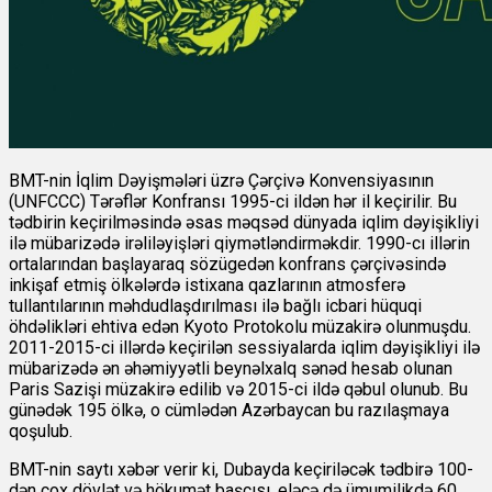
BMT-nin İqlim Dəyişmələri üzrə Çərçivə Konvensiyasının
(UNFCCC) Tərəflər Konfransı 1995-ci ildən hər il keçirilir. Bu
tədbirin keçirilməsində əsas məqsəd dünyada iqlim dəyişikliyi
ilə mübarizədə irəliləyişləri qiymətləndirməkdir. 1990-cı illərin
ortalarından başlayaraq sözügedən konfrans çərçivəsində
inkişaf etmiş ölkələrdə istixana qazlarının atmosferə
tullantılarının məhdudlaşdırılması ilə bağlı icbari hüquqi
öhdəlikləri ehtiva edən Kyoto Protokolu müzakirə olunmuşdu.
2011-2015-ci illərdə keçirilən sessiyalarda iqlim dəyişikliyi ilə
mübarizədə ən əhəmiyyətli beynəlxalq sənəd hesab olunan
Paris Sazişi müzakirə edilib və 2015-ci ildə qəbul olunub. Bu
günədək 195 ölkə, o cümlədən Azərbaycan bu razılaşmaya
qoşulub.
BMT-nin saytı xəbər verir ki, Dubayda keçiriləcək tədbirə 100-
dən çox dövlət və hökumət başçısı, eləcə də ümumilikdə 60