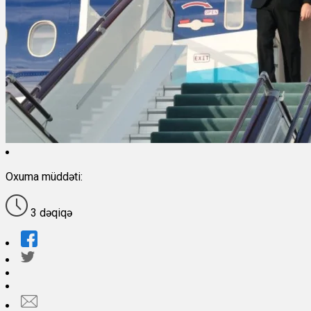
Oxuma müddəti:
3 dəqiqə