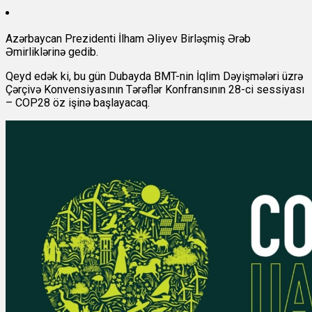
Azərbaycan Prezidenti İlham Əliyev Birləşmiş Ərəb
Əmirliklərinə gedib.
Qeyd edək ki, bu gün Dubayda BMT-nin İqlim Dəyişmələri üzrə
Çərçivə Konvensiyasının Tərəflər Konfransının 28-ci sessiyası
– COP28 öz işinə başlayacaq.