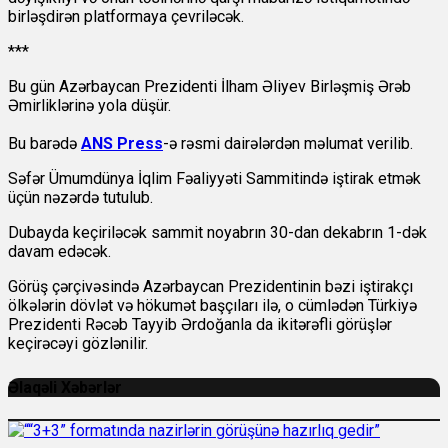
birləşdirən platformaya çevriləcək.
***
Bu gün Azərbaycan Prezidenti İlham Əliyev Birləşmiş Ərəb
Əmirliklərinə yola düşür.
Bu barədə
ANS Press
-ə rəsmi dairələrdən məlumat verilib.
Səfər Ümumdünya İqlim Fəaliyyəti Sammitində iştirak etmək
üçün nəzərdə tutulub.
Dubayda keçiriləcək sammit noyabrın 30-dan dekabrın 1-dək
davam edəcək.
Görüş çərçivəsində Azərbaycan Prezidentinin bəzi iştirakçı
ölkələrin dövlət və hökumət başçıları ilə, o cümlədən Türkiyə
Prezidenti Rəcəb Tayyib Ərdoğanla da ikitərəfli görüşlər
keçirəcəyi gözlənilir.
Əlaqəli Xəbərlər