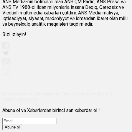
ANS Media-nın bölmələri olan ANS ÇM Radio, ANS Press və
ANS TV 1988-ci ildən milyonlarla insana Dəqiq, Qərəzsiz və
Vicdanlı multimedia xəbərləri çatdırır. ANS Media maliyyə,
iqtisadiyyat, siyasət, mədəniyyət və idmandan ibarət olan milli
və beynəlxalq analitik məqalələri təqdim edir.
Bizi İzləyin!
Abşeron rayonu, Qobu qəsəbəsi, Çingiz Mustafayev küç 311,
VÖEN:1700455151
Abunə ol və Xəbərlərdən birinci sən xəbərdar ol !
Abunə ol