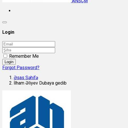
ANSÇM
Login
Remember Me
Login
Forgot Password?
Əsas Səhifə
İlham Əliyev Dubaya gedib