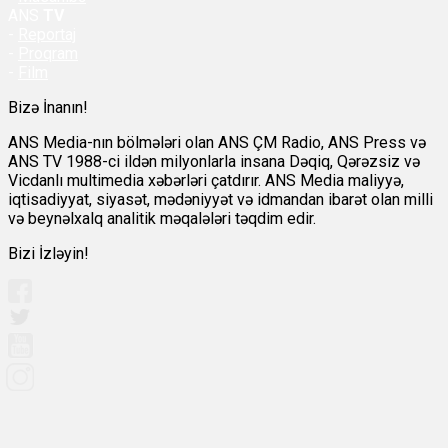
ANS
TV
-
Reportaj
-
Proqram
-
Film
Bizə İnanın!
ANS Media-nın bölmələri olan ANS ÇM Radio, ANS Press və
ANS TV 1988-ci ildən milyonlarla insana Dəqiq, Qərəzsiz və
Vicdanlı multimedia xəbərləri çatdırır. ANS Media maliyyə,
iqtisadiyyat, siyasət, mədəniyyət və idmandan ibarət olan milli
və beynəlxalq analitik məqalələri təqdim edir.
Bizi İzləyin!