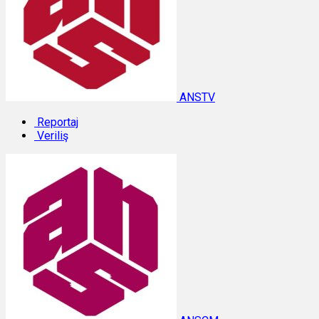
ANSTV
Reportaj
Veriliş