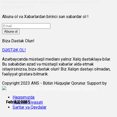
Abşeron rayonu, Qobu qəsəbəsi, Çingiz Mustafayev küç 311,
VÖEN:1700455151
Abunə ol və Xəbərlərdən birinci sən xəbərdar ol !
Abunə ol
Bizə Dəstək Olun!
DƏSTƏK OL!
Azərbaycanda müstəqil medianı yalnız Xalq dəstəkləyə bilər.
Bu səbəbdən azad və müstəqil xəbərlər əldə etmək
istəyirsinizsə, bizə dəstək olun! Biz Xalqın dəstəyi olmadan,
fəaliyyət göstərə bilmərik.
Copyright 2023 ANS - Bütün Hüquqlar Qorunur. Support by
Scorpion
Haqqımızda
Feb 2, 2025
Feb 2, 2025
Feb 5, 2025
Feb 6, 2025
Feb 10, 2025
Feb 10, 2025
Məxfilik Siyasəti
Şərtlər və Qaydalar