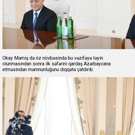
Okay Məmiş də öz növbəsində bu vəzifəyə təyin
olunmasından sonra ilk səfərini qardaş Azərbaycana
etməsindən məmnunluğunu diqqətə çatdırıb.