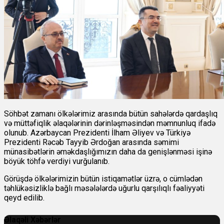
Söhbət zamanı ölkələrimiz arasında bütün sahələrdə qardaşlıq
və müttəfiqlik əlaqələrinin dərinləşməsindən məmnunluq ifadə
olunub. Azərbaycan Prezidenti İlham Əliyev və Türkiyə
Prezidenti Rəcəb Tayyib Ərdoğan arasında səmimi
münasibətlərin əməkdaşlığımızın daha da genişlənməsi işinə
böyük töhfə verdiyi vurğulanıb.
Görüşdə ölkələrimizin bütün istiqamətlər üzrə, o cümlədən
təhlükəsizliklə bağlı məsələlərdə uğurlu qarşılıqlı fəaliyyəti
qeyd edilib.
Əlaqəli Xəbərlər