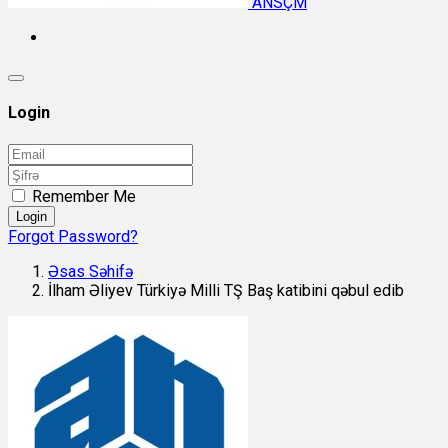
ANSÇM
Login
Remember Me
Login
Forgot Password?
Əsas Səhifə
İlham Əliyev Türkiyə Milli TŞ Baş katibini qəbul edib