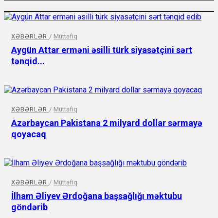
XƏBƏRLƏR
/
Müttəfiq
Aygün Attar erməni əsilli türk siyasətçini sərt
tənqid...
XƏBƏRLƏR
/
Müttəfiq
Azərbaycan Pakistana 2 milyard dollar sərmayə
qoyacaq
XƏBƏRLƏR
/
Müttəfiq
İlham Əliyev Ərdoğana başsağlığı məktubu
göndərib