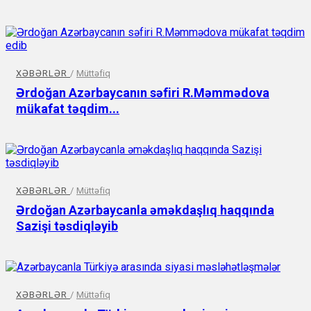
XƏBƏRLƏR
/
Müttəfiq
Ərdoğan Azərbaycanın səfiri R.Məmmədova
mükafat təqdim...
XƏBƏRLƏR
/
Müttəfiq
Ərdoğan Azərbaycanla əməkdaşlıq haqqında
Sazişi təsdiqləyib
XƏBƏRLƏR
/
Müttəfiq