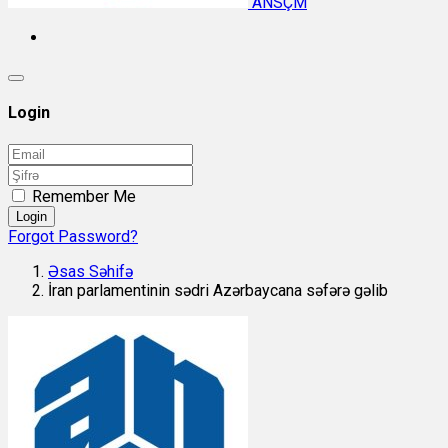
ANSÇM
Login
Remember Me
Login
Forgot Password?
Əsas Səhifə
İran parlamentinin sədri Azərbaycana səfərə gəlib