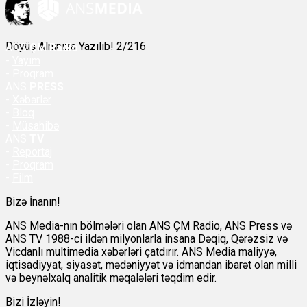
Döyüş Alnınıza Yazılıb! 2/216
ANS
ÇM Radio
-
Yayım
- Proqram
ANS
PRESS
-
Xəbərlər
-
Bloq
-
Müsahibə
ANS
TV
-
Reportaj
-
Proqram
-
Film
Bizə İnanın!
ANS Media-nın bölmələri olan ANS ÇM Radio, ANS Press və
ANS TV 1988-ci ildən milyonlarla insana Dəqiq, Qərəzsiz və
Vicdanlı multimedia xəbərləri çatdırır. ANS Media maliyyə,
iqtisadiyyat, siyasət, mədəniyyət və idmandan ibarət olan milli
və beynəlxalq analitik məqalələri təqdim edir.
Bizi İzləyin!