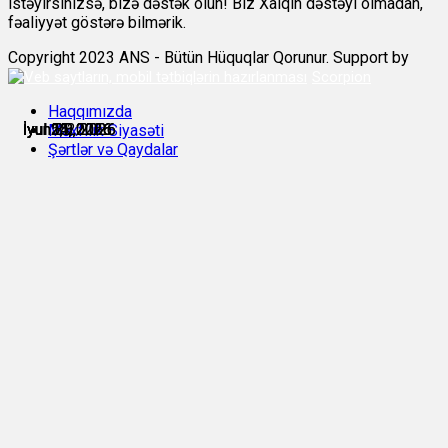
istəyirsinizsə, bizə dəstək olun! Biz Xalqın dəstəyi olmadan,
fəaliyyət göstərə bilmərik.
Copyright 2023 ANS - Bütün Hüquqlar Qorunur. Support by
Scorpion
Haqqımızda
İyun 28, 2026
İyun 30, 2026
İyul 5, 2026
İyul 15, 2026
İyul 21, 2026
İyul 24, 2026
Məxfilik Siyasəti
Şərtlər və Qaydalar