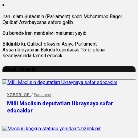
İran İslam Şurasının (Parlament) sədri Məhəmməd Bağer
Qalibaf Azərbaycana səfərə gəlib.
Bu barədə İran mənbələri məlumat yayıb.
Bildirilib ki, Qalibaf ölkəsini Asiya Parlament
Assambleyasının Bakıda keçiriləcək 15-ci plenar
sessiyasında təmsil edəcək.
Əlaqəli Xəbərlər
XƏBƏRLƏR
/
Parlament
Milli Məclisin deputatları Ukraynaya səfər
edəcəklər