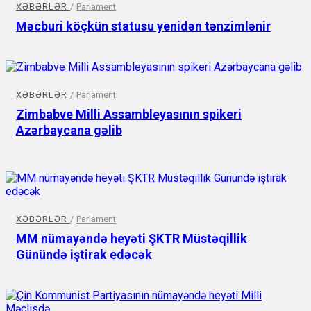
XƏBƏRLƏR
/
Parlament
Məcburi köçkün statusu yenidən tənzimlənir
XƏBƏRLƏR
/
Parlament
Zimbabve Milli Assambleyasının spikeri
Azərbaycana gəlib
XƏBƏRLƏR
/
Parlament
MM nümayəndə heyəti ŞKTR Müstəqillik
Günündə iştirak edəcək