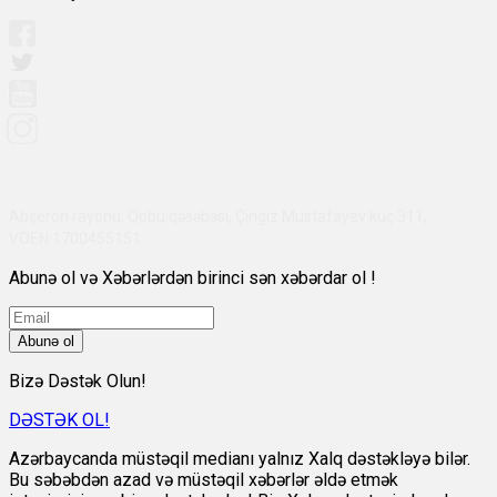
Abşeron rayonu, Qobu qəsəbəsi, Çingiz Mustafayev küç 311,
VÖEN:1700455151
Abunə ol və Xəbərlərdən birinci sən xəbərdar ol !
Abunə ol
Bizə Dəstək Olun!
DƏSTƏK OL!
Azərbaycanda müstəqil medianı yalnız Xalq dəstəkləyə bilər.
Bu səbəbdən azad və müstəqil xəbərlər əldə etmək