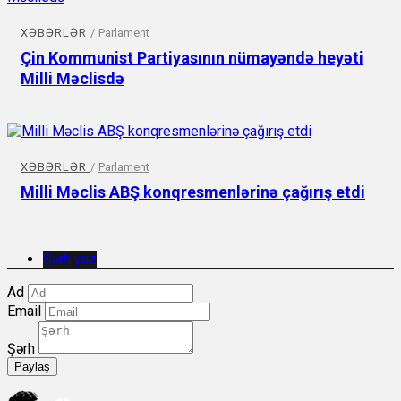
XƏBƏRLƏR
/
Parlament
Çin Kommunist Partiyasının nümayəndə heyəti
Milli Məclisdə
XƏBƏRLƏR
/
Parlament
Milli Məclis ABŞ konqresmenlərinə çağırış etdi
Şərh yaz
Ad
Email
Şərh
Paylaş