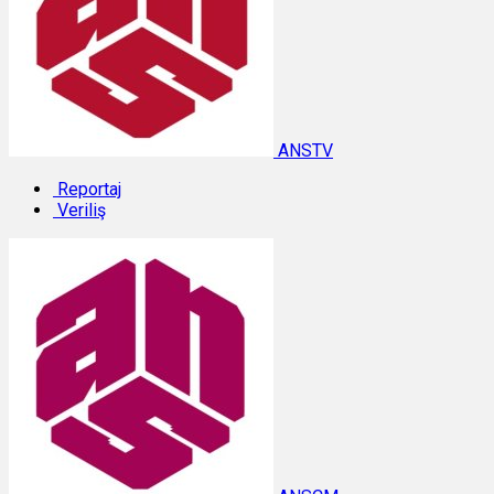
ANSTV
Reportaj
Veriliş