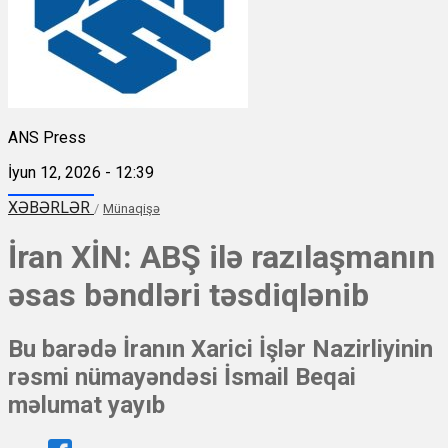
ANS Press
İyun 12, 2026 - 12:39
XƏBƏRLƏR
/
Münaqişə
İran XİN: ABŞ ilə razılaşmanın
əsas bəndləri təsdiqlənib
Bu barədə İranın Xarici İşlər Nazirliyinin
rəsmi nümayəndəsi İsmail Beqai
məlumat yayıb