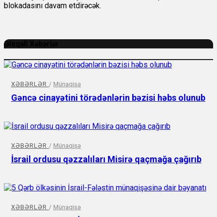
blokadasını davam etdirəcək.
Əlaqəli Xəbərlər
XƏBƏRLƏR
/
Münaqişə
Gəncə cinayətini törədənlərin bəzisi həbs olunub
XƏBƏRLƏR
/
Münaqişə
İsrail ordusu qəzzalıları Misirə qaçmağa çağırıb
XƏBƏRLƏR
/
Münaqişə