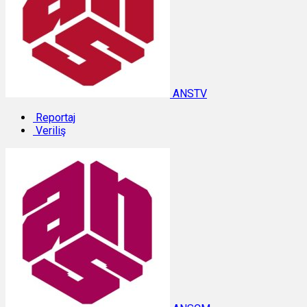
ANSTV
Reportaj
Veriliş