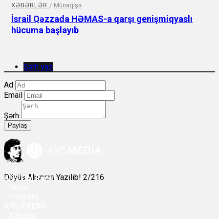
XƏBƏRLƏR
/
Münaqişə
İsrail Qəzzada HƏMAS-a qarşı genişmiqyaslı
hücuma başlayıb
Şərh yaz
Ad
Email
Şərh
Paylaş
Döyüş Alnınıza Yazılıb! 2/216
ANS
ÇM Radio
-
Yayım
- Proqram
ANS
PRESS
-
Xəbərlər