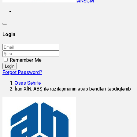
ANSÇM
Login
Remember Me
Login
Forgot Password?
Əsas Səhifə
İran XİN: ABŞ ilə razılaşmanın əsas bəndləri təsdiqlənib