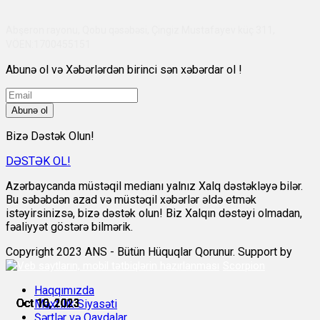
Abşeron rayonu, Qobu qəsəbəsi, Çingiz Mustafayev küç 311,
VÖEN:1700455151
Abunə ol və Xəbərlərdən birinci sən xəbərdar ol !
Abunə ol
Bizə Dəstək Olun!
DƏSTƏK OL!
Azərbaycanda müstəqil medianı yalnız Xalq dəstəkləyə bilər.
Bu səbəbdən azad və müstəqil xəbərlər əldə etmək
istəyirsinizsə, bizə dəstək olun! Biz Xalqın dəstəyi olmadan,
fəaliyyət göstərə bilmərik.
Copyright 2023 ANS - Bütün Hüquqlar Qorunur. Support by
Scorpion
Haqqımızda
Oct 10, 2023
Oct 10, 2023
Oct 10, 2023
Oct 10, 2023
Oct 10, 2023
Oct 10, 2023
Məxfilik Siyasəti
Şərtlər və Qaydalar