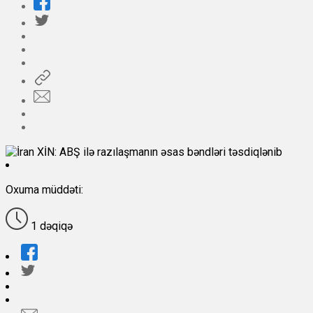
Oxuma müddəti:
1 dəqiqə