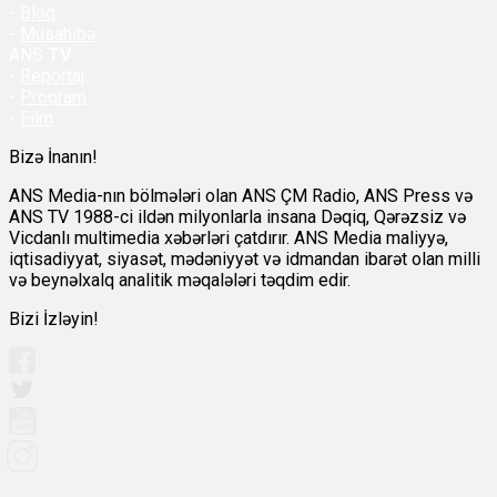
-
Bloq
-
Müsahibə
ANS
TV
-
Reportaj
-
Proqram
-
Film
Bizə İnanın!
ANS Media-nın bölmələri olan ANS ÇM Radio, ANS Press və
ANS TV 1988-ci ildən milyonlarla insana Dəqiq, Qərəzsiz və
Vicdanlı multimedia xəbərləri çatdırır. ANS Media maliyyə,
iqtisadiyyat, siyasət, mədəniyyət və idmandan ibarət olan milli
və beynəlxalq analitik məqalələri təqdim edir.
Bizi İzləyin!