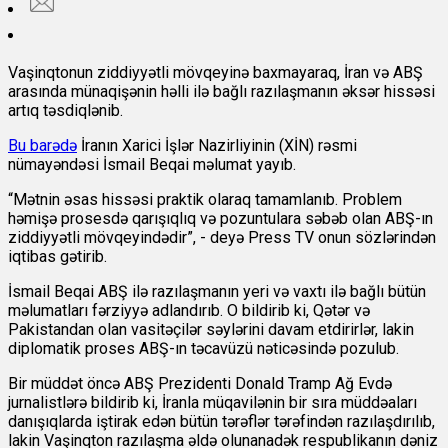
Vaşinqtonun ziddiyyətli mövqeyinə baxmayaraq, İran və ABŞ
arasında münaqişənin həlli ilə bağlı razılaşmanın əksər hissəsi
artıq təsdiqlənib.
Bu barədə
İranın Xarici İşlər Nazirliyinin (XİN) rəsmi
nümayəndəsi İsmail Beqai məlumat yayıb.
“Mətnin əsas hissəsi praktik olaraq tamamlanıb. Problem
həmişə prosesdə qarışıqlıq və pozuntulara səbəb olan ABŞ-ın
ziddiyyətli mövqeyindədir”, - deyə Press TV onun sözlərindən
iqtibas gətirib.
İsmail Beqai ABŞ ilə razılaşmanın yeri və vaxtı ilə bağlı bütün
məlumatları fərziyyə adlandırıb. O bildirib ki, Qətər və
Pakistandan olan vasitəçilər səylərini davam etdirirlər, lakin
diplomatik proses ABŞ-ın təcavüzü nəticəsində pozulub.
Bir müddət öncə ABŞ Prezidenti Donald Tramp Ağ Evdə
jurnalistlərə bildirib ki, İranla müqavilənin bir sıra müddəaları
danışıqlarda iştirak edən bütün tərəflər tərəfindən razılaşdırılıb,
lakin Vaşinqton razılaşma əldə olunanadək respublikanın dəniz