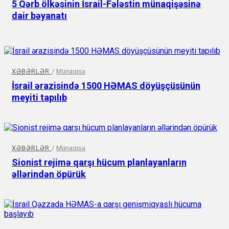
5 Qərb ölkəsinin İsrail-Fələstin münaqişəsinə
dair bəyanatı
XƏBƏRLƏR
/
Münaqişə
İsrail ərazisində 1500 HƏMAS döyüşçüsünün
meyiti tapılıb
XƏBƏRLƏR
/
Münaqişə
Sionist rejimə qarşı hücum planlayanların
əllərindən öpürük