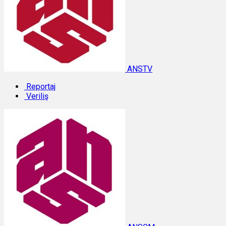
ANSTV
Reportaj
Veriliş