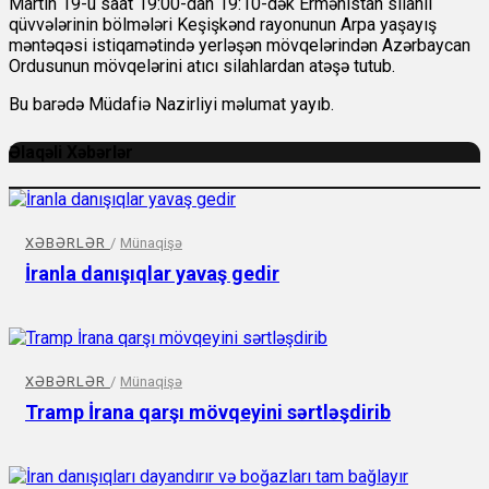
Martın 19-u saat 19:00-dan 19:10-dək Ermənistan silahlı
qüvvələrinin bölmələri Keşişkənd rayonunun Arpa yaşayış
məntəqəsi istiqamətində yerləşən mövqelərindən Azərbaycan
Ordusunun mövqelərini atıcı silahlardan atəşə tutub.
Bu barədə Müdafiə Nazirliyi məlumat yayıb.
Əlaqəli Xəbərlər
XƏBƏRLƏR
/
Münaqişə
İranla danışıqlar yavaş gedir
XƏBƏRLƏR
/
Münaqişə
Tramp İrana qarşı mövqeyini sərtləşdirib