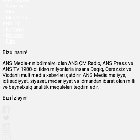
-
Xəbərlər
-
Bloq
-
Müsahibə
ANS
TV
-
Reportaj
-
Proqram
-
Film
Bizə İnanın!
ANS Media-nın bölmələri olan ANS ÇM Radio, ANS Press və
ANS TV 1988-ci ildən milyonlarla insana Dəqiq, Qərəzsiz və
Vicdanlı multimedia xəbərləri çatdırır. ANS Media maliyyə,
iqtisadiyyat, siyasət, mədəniyyət və idmandan ibarət olan milli
və beynəlxalq analitik məqalələri təqdim edir.
Bizi İzləyin!