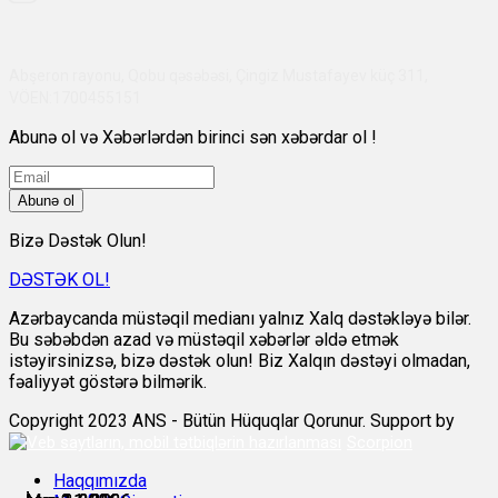
Abşeron rayonu, Qobu qəsəbəsi, Çingiz Mustafayev küç 311,
VÖEN:1700455151
Abunə ol və Xəbərlərdən birinci sən xəbərdar ol !
Abunə ol
Bizə Dəstək Olun!
DƏSTƏK OL!
Azərbaycanda müstəqil medianı yalnız Xalq dəstəkləyə bilər.
Bu səbəbdən azad və müstəqil xəbərlər əldə etmək
istəyirsinizsə, bizə dəstək olun! Biz Xalqın dəstəyi olmadan,
fəaliyyət göstərə bilmərik.
Copyright 2023 ANS - Bütün Hüquqlar Qorunur. Support by
Scorpion
Haqqımızda