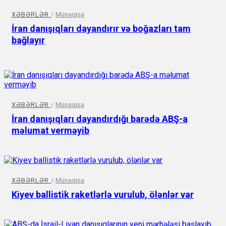
XƏBƏRLƏR
/
Münaqişə
İran danışıqları dayandırır və boğazları tam
bağlayır
XƏBƏRLƏR
/
Münaqişə
İran danışıqları dayandırdığı barədə ABŞ-a
məlumat verməyib
XƏBƏRLƏR
/
Münaqişə
Kiyev ballistik raketlərlə vurulub, ölənlər var