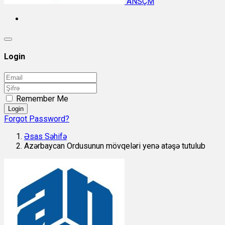
ANSÇM
Login
Remember Me
Login
Forgot Password?
Əsas Səhifə
Azərbaycan Ordusunun mövqeləri yenə atəşə tutulub