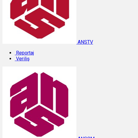
ANSTV
Reportaj
Veriliş