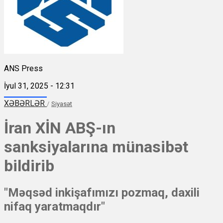
ANS Press
İyul 31, 2025 - 12:31
XƏBƏRLƏR
/
Siyasət
İran XİN ABŞ-ın
sanksiyalarına münasibət
bildirib
"Məqsəd inkişafımızı pozmaq, daxili
nifaq yaratmaqdır"