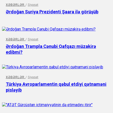
XƏBƏRLƏR
/
Siyasət
Ərdoğan Suriya Prezidenti Şaara ilə görüşüb
XƏBƏRLƏR
/
Siyasət
Ərdoğan Trampla Cənubi Qafqazı müzakirə
edibmi?
XƏBƏRLƏR
/
Siyasət
Türkiyə Avroparlamentin qəbul etdiyi qətnaməni
pisləyib