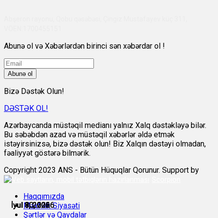
Abşeron rayonu, Qobu qəsəbəsi, Çingiz Mustafayev küç 311,
VÖEN:1700455151
Abunə ol və Xəbərlərdən birinci sən xəbərdar ol !
Abunə ol
Bizə Dəstək Olun!
DƏSTƏK OL!
Azərbaycanda müstəqil medianı yalnız Xalq dəstəkləyə bilər.
Bu səbəbdən azad və müstəqil xəbərlər əldə etmək
istəyirsinizsə, bizə dəstək olun! Biz Xalqın dəstəyi olmadan,
fəaliyyət göstərə bilmərik.
Copyright 2023 ANS - Bütün Hüquqlar Qorunur. Support by
Scorpion
Haqqımızda
İyul 8, 2026
İyul 8, 2026
İyul 8, 2026
İyul 9, 2026
İyul 10, 2026
İyul 10, 2026
Məxfilik Siyasəti
Şərtlər və Qaydalar