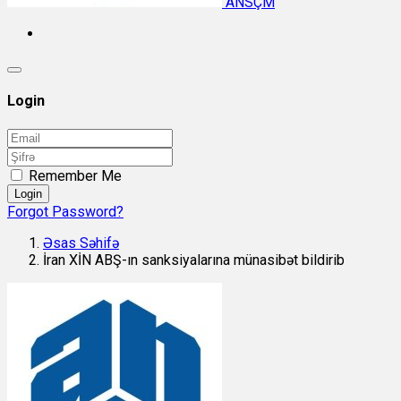
ANSÇM
Login
Remember Me
Login
Forgot Password?
Əsas Səhifə
İran XİN ABŞ-ın sanksiyalarına münasibət bildirib