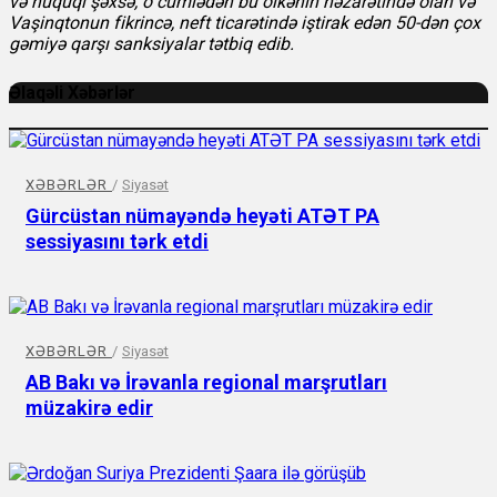
və hüquqi şəxsə, o cümlədən bu ölkənin nəzarətində olan və
Vaşinqtonun fikrincə, neft ticarətində iştirak edən 50-dən çox
gəmiyə qarşı sanksiyalar tətbiq edib.
Əlaqəli Xəbərlər
XƏBƏRLƏR
/
Siyasət
Gürcüstan nümayəndə heyəti ATƏT PA
sessiyasını tərk etdi
XƏBƏRLƏR
/
Siyasət
AB Bakı və İrəvanla regional marşrutları
müzakirə edir