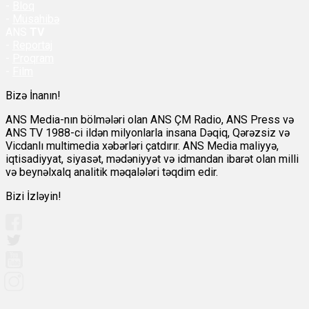
-
Bloq
-
Müsahibə
ANS
TV
-
Reportaj
-
Proqram
-
Film
Bizə İnanın!
ANS Media-nın bölmələri olan ANS ÇM Radio, ANS Press və
ANS TV 1988-ci ildən milyonlarla insana Dəqiq, Qərəzsiz və
Vicdanlı multimedia xəbərləri çatdırır. ANS Media maliyyə,
iqtisadiyyat, siyasət, mədəniyyət və idmandan ibarət olan milli
və beynəlxalq analitik məqalələri təqdim edir.
Bizi İzləyin!