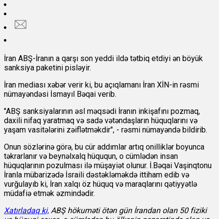
İran ABŞ-İranın a qarşı son yeddi ildə tətbiq etdiyi ən böyük
sanksiya paketini pisləyir.
İran mediası xəbər verir ki, bu açıqlamanı İran XİN-in rəsmi
nümayəndəsi İsmayıl Bəqai verib.
"ABŞ sanksiyalarının əsl məqsədi İranın inkişafını pozmaq,
daxili nifaq yaratmaq və sadə vətəndaşların hüquqlarını və
yaşam vasitələrini zəiflətməkdir", - rəsmi nümayəndə bildirib.
Onun sözlərinə görə, bu cür addımlar artıq onilliklər boyunca
təkrarlanır və beynəlxalq hüququn, o cümlədən insan
hüquqlarının pozulması ilə müşayiət olunur. İ.Bəqai Vaşinqtonu
İranla mübarizədə İsraili dəstəkləməkdə ittiham edib və
vurğulayıb ki, İran xalqı öz hüquq və maraqlarını qətiyyətlə
müdafiə etmək əzmindədir.
Xatırladaq ki,
ABŞ hökuməti ötən gün İrandan olan 50 fiziki